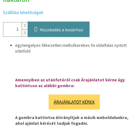
Szállítási lehetőségek
Hozzáadás a kosárhoz
egytengelyes fékezetlen mellsőkerekes fix oldalfalas nyitott
utánfutó
Amennyiben az utánfutóról csak Árajánlatot kérne úgy
kattintson az alábbi gombra:
ÁRAJÁNLATOT KÉREK
A gombra kattintva átirányítjuk a másik weboldalunkra,
ahol ajánlat kérését tudjuk fogadni.