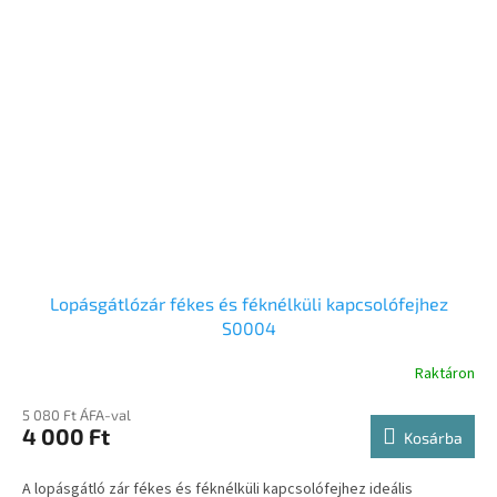
Lopásgátlózár fékes és féknélküli kapcsolófejhez
S0004
Raktáron
5 080 Ft ÁFA-val
4 000 Ft
Kosárba
A lopásgátló zár fékes és féknélküli kapcsolófejhez ideális