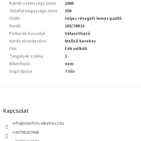
Raktér szélessége (mm)
:
1080
Oldalfal magassága (mm)
:
350
Padló
:
teljes rétegelt lemez padló
Kerék
:
155/70R13
Pótkerék konzollal
:
Választható
Kerék elrendezése
:
Mellső kerekes
Fék
:
Fék nélküli
Tengelyek száma
:
1
Billenthető
:
nem
Dugó típusa
:
7 tűs
L
á
b
l
Kapcsolat
é
info
@
utanfuto-alkatresz.hu
c
+36706267696