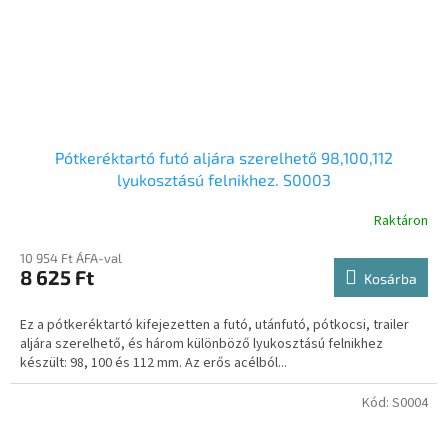
Pótkeréktartó futó aljára szerelhető 98,100,112
lyukosztású felnikhez. S0003
Raktáron
10 954 Ft ÁFA-val
8 625 Ft
Kosárba
Ez a pótkeréktartó kifejezetten a futó, utánfutó, pótkocsi, trailer
aljára szerelhető, és három különböző lyukosztású felnikhez
készült: 98, 100 és 112 mm. Az erős acélból...
Kód:
S0004