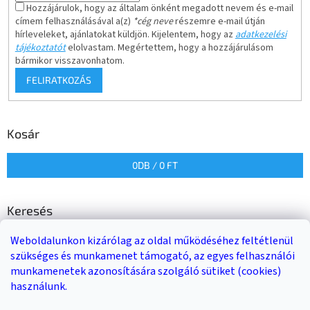
Hozzájárulok, hogy az általam önként megadott nevem és e-mail
címem felhasználásával a(z)
*cég neve
részemre e-mail útján
hírleveleket, ajánlatokat küldjön. Kijelentem, hogy az
adatkezelési
tájékoztatót
elolvastam. Megértettem, hogy a hozzájárulásom
bármikor visszavonhatom.
FELIRATKOZÁS
Kosár
0
DB /
0 FT
Keresés
Weboldalunkon kizárólag az oldal működéséhez feltétlenül
KERESÉS
szükséges és munkamenet támogató, az egyes felhasználói
munkamenetek azonosítására szolgáló sütiket (cookies)
használunk.
Trailer-Shop
Trailer Rent
3-as sz. link