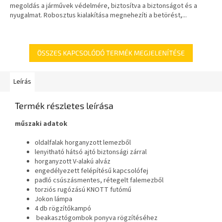
megoldás a járművek védelmére, biztosítva a biztonságot és a
nyugalmat. Robosztus kialakítása megnehezíti a betörést,...
ÖSSZES KAPCSOLÓDÓ TERMÉK MEGJELENÍTÉSE
Leírás
Termék részletes leírása
műszaki adatok
oldalfalak horganyzott lemezből
lenyitható hátsó ajtó biztonsági zárral
horganyzott V-alakú alváz
engedélyezett felépítésű kapcsolófej
padló csúszásmentes, rétegelt falemezből
torziós rugózású KNOTT futómű
Jokon lámpa
4 db rögzítőkampó
beakasztógombok ponyva rögzítéséhez