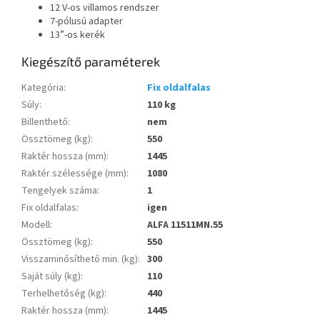
12 V-os villamos rendszer
7-pólusú adapter
13”-os kerék
Kiegészítő paraméterek
Kategória
:
Fix oldalfalas
Súly
:
110 kg
Billenthető
:
nem
Össztömeg (kg)
:
550
Raktér hossza (mm)
:
1445
Raktér szélessége (mm)
:
1080
Tengelyek száma
:
1
Fix oldalfalas
:
igen
Modell
:
ALFA 11511MN.55
Össztömeg (kg)
:
550
Visszaminősíthető min. (kg)
:
300
Saját súly (kg)
:
110
Terhelhetőség (kg)
:
440
Raktér hossza (mm)
:
1445