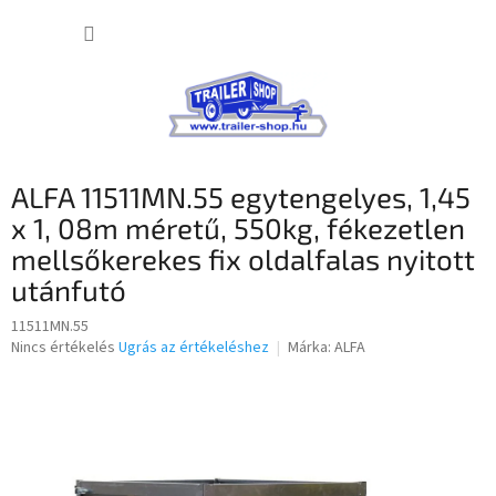
Ugrás
KOSÁR
a
fő
tartalomhoz
ALFA 11511MN.55 egytengelyes, 1,45
x 1, 08m méretű, 550kg, fékezetlen
mellsőkerekes fix oldalfalas nyitott
utánfutó
11511MN.55
A
Nincs értékelés
Ugrás az értékeléshez
Márka:
ALFA
termék
átlagos
értékelése
5-
ből
0,0
csillag.