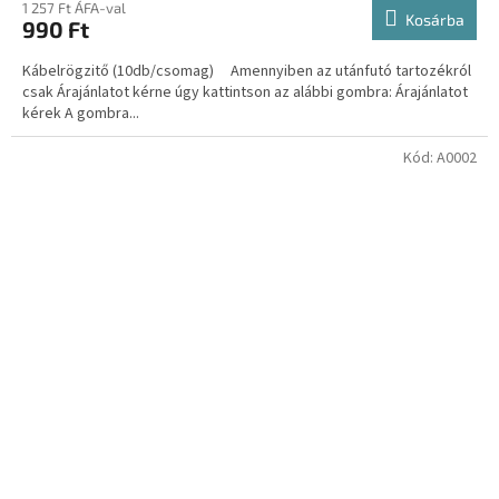
1 257 Ft ÁFA-val
Kosárba
990 Ft
Kábelrögzitő (10db/csomag) Amennyiben az utánfutó tartozékról
csak Árajánlatot kérne úgy kattintson az alábbi gombra: Árajánlatot
kérek A gombra...
Kód:
A0002