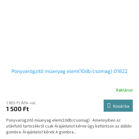
Ponyvarögzitő müanyag elem(10db/csomag) O1822
Raktáron
1 905 Ft ÁFA-val
Kosárba
1 500 Ft
Ponyvarögzitő müanyag elem(10db/csomag) Amennyiben az
utánfutó tartozékról csak Árajánlatot kérne úgy kattintson az alábbi
gombra: Árajánlatot kérek A gombra...