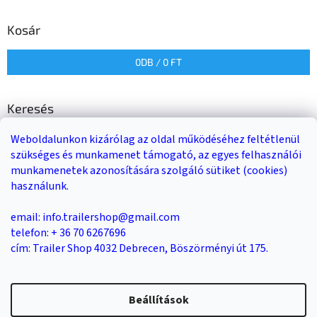
Kosár
0
DB /
0 FT
Keresés
Weboldalunkon kizárólag az oldal működéséhez feltétlenül
KERESÉS
szükséges és munkamenet támogató, az egyes felhasználói
munkamenetek azonosítására szolgáló sütiket (cookies)
használunk.
Trailer-Shop
Trailer Rent
3-as sz. link
email: info.trailershop@gmail.com
telefon: + 36 70 6267696
cím: Trailer Shop 4032 Debrecen, Böszörményi út 175.
Shoptet készítette
Beállítások