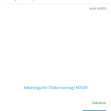
Kód:
K0029
Kábelrögzitő (10db/csomag) K0029
Raktáron