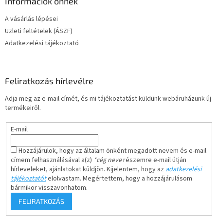
Információk önnek
A vásárlás lépései
Üzleti feltételek (ÁSZF)
Adatkezelési tájékoztató
Feliratkozás hírlevélre
Adja meg az e-mail címét, és mi tájékoztatást küldünk webáruházunk új
termékeiről.
E-mail
Hozzájárulok, hogy az általam önként megadott nevem és e-mail
címem felhasználásával a(z)
*cég neve
részemre e-mail útján
hírleveleket, ajánlatokat küldjön. Kijelentem, hogy az
adatkezelési
tájékoztatót
elolvastam. Megértettem, hogy a hozzájárulásom
bármikor visszavonhatom.
FELIRATKOZÁS