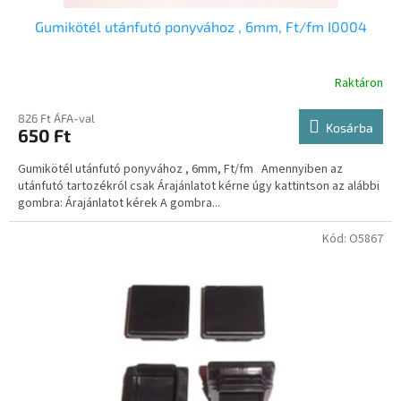
a
Gumikötél utánfutó ponyvához , 6mm, Ft/fm I0004
Raktáron
826 Ft ÁFA-val
Kosárba
650 Ft
Gumikötél utánfutó ponyvához , 6mm, Ft/fm Amennyiben az
utánfutó tartozékról csak Árajánlatot kérne úgy kattintson az alábbi
gombra: Árajánlatot kérek A gombra...
Kód:
O5867