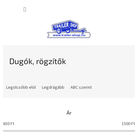
Ugrás
KOSÁR
a
fő
tartalomhoz
Dugók, rögzítők
T
e
Legolcsóbb elöl
Legdrágább
ABC szerint
r
m
é
Ár
k
e
650
Ft
1500
Ft
k
r