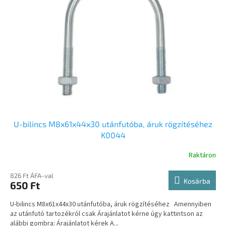
U-bilincs M8x61x44x30 utánfutóba, áruk rögzítéséhez
K0044
Raktáron
826 Ft ÁFA-val
Kosárba
650 Ft
U-bilincs M8x61x44x30 utánfutóba, áruk rögzítéséhez Amennyiben
az utánfutó tartozékról csak Árajánlatot kérne úgy kattintson az
alábbi gombra: Árajánlatot kérek A...