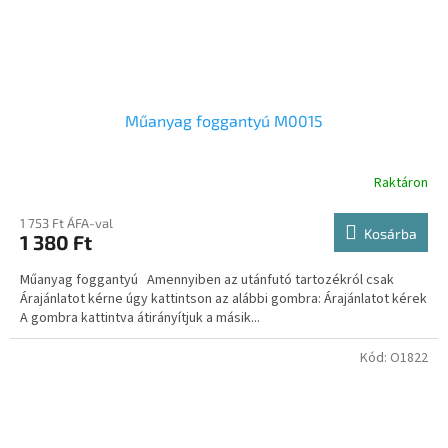
Műanyag foggantyú M0015
Raktáron
1 753 Ft ÁFA-val
Kosárba
1 380 Ft
Műanyag foggantyú Amennyiben az utánfutó tartozékról csak
Árajánlatot kérne úgy kattintson az alábbi gombra: Árajánlatot kérek
A gombra kattintva átirányítjuk a másik...
Kód:
O1822