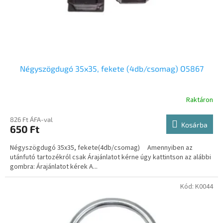
Négyszögdugó 35x35, fekete (4db/csomag) O5867
Raktáron
826 Ft ÁFA-val
Kosárba
650 Ft
Négyszögdugó 35x35, fekete(4db/csomag) Amennyiben az
utánfutó tartozékról csak Árajánlatot kérne úgy kattintson az alábbi
gombra: Árajánlatot kérek A...
Kód:
K0044