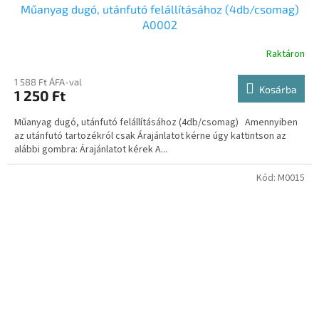
Műanyag dugó, utánfutó felállításához (4db/csomag)
A0002
Raktáron
1 588 Ft ÁFA-val
Kosárba
1 250 Ft
Műanyag dugó, utánfutó felállításához (4db/csomag) Amennyiben
az utánfutó tartozékról csak Árajánlatot kérne úgy kattintson az
alábbi gombra: Árajánlatot kérek A...
Kód:
M0015