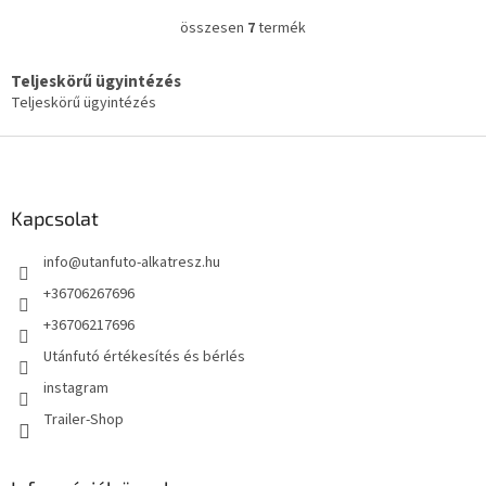
összesen
7
termék
L
i
s
Teljeskörű ügyintézés
t
Teljeskörű ügyintézés
a
i
L
r
á
á
b
n
l
Kapcsolat
y
é
í
info
@
utanfuto-alkatresz.hu
t
c
á
+36706267696
s
e
+36706217696
l
Utánfutó értékesítés és bérlés
e
m
instagram
e
Trailer-Shop
i