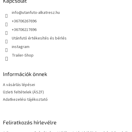
l
Kapcsolat
y
é
í
info
@
utanfuto-alkatresz.hu
t
c
á
+36706267696
s
e
+36706217696
l
Utánfutó értékesítés és bérlés
e
m
instagram
e
Trailer-Shop
i
Információk önnek
A vásárlás lépései
Üzleti feltételek (ÁSZF)
Adatkezelési tájékoztató
Feliratkozás hírlevélre