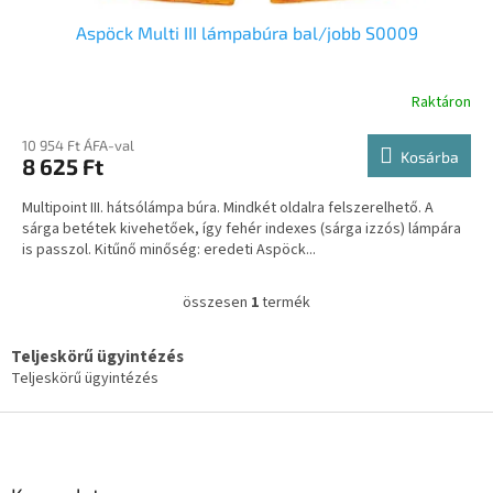
a
Aspöck Multi III lámpabúra bal/jobb S0009
Raktáron
10 954 Ft ÁFA-val
Kosárba
8 625 Ft
Multipoint III. hátsólámpa búra. Mindkét oldalra felszerelhető. A
sárga betétek kivehetőek, így fehér indexes (sárga izzós) lámpára
is passzol. Kitűnő minőség: eredeti Aspöck...
összesen
1
termék
L
i
s
Teljeskörű ügyintézés
t
Teljeskörű ügyintézés
a
i
L
r
á
á
b
n