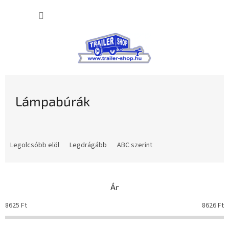
Ugrás
KOSÁR
a
fő
tartalomhoz
Lámpabúrák
T
e
Legolcsóbb elöl
Legdrágább
ABC szerint
r
m
é
Ár
k
e
8625
Ft
8626
Ft
k
r