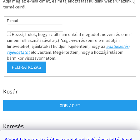
Adja meg az e-mail címét, és mi tájékoztatást küldünk webáruházunk új
termékeiről.
E-mail
Hozzájárulok, hogy az általam önként megadott nevem és e-mail
címem felhasználásával a(z)
*cég neve
részemre e-mail útján
hírleveleket, ajánlatokat küldjön. Kijelentem, hogy az
adatkezelési
tájékoztatót
elolvastam. Megértettem, hogy a hozzájárulásom
bármikor visszavonhatom.
FELIRATKOZÁS
Kosár
0
DB /
0 FT
Keresés
Weboldalunkon kizárólag az oldal működéséhez feltétlenül