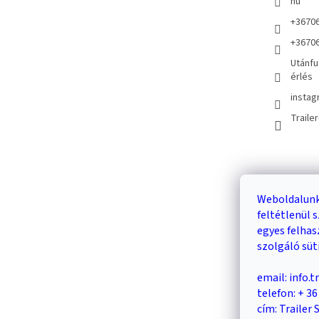
hu
+3670
+3670
Utánfu
érlés
instag
Traile
Kosár
Weboldalunk
feltétlenül
0
egyes felha
szolgáló süt
email: info.
telefon: + 3
cím: Trailer