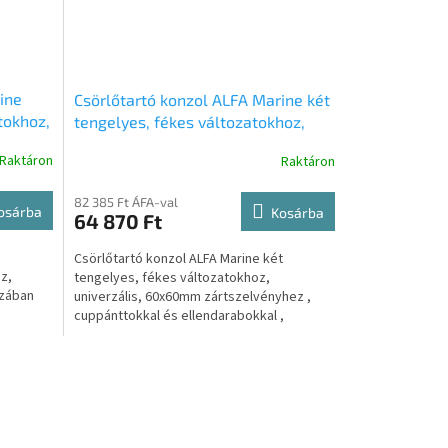
ine
Csörlőtartó konzol ALFA Marine két
tokhoz,
tengelyes, fékes változatokhoz,
s
univerzális, 60x60mm
Raktáron
Raktáron
val,
zártszelvényhez , cuppánttokkal és
ellendarabokkal , kötőelemekkel ,
82 385 Ft ÁFA-val
okkal ,
kpl. TH0003
osárba
Kosárba
64 870 Ft
-1
Csörlőtartó konzol ALFA Marine két
z,
tengelyes, fékes változatokhoz,
szában
univerzális, 60x60mm zártszelvényhez ,
cuppánttokkal és ellendarabokkal ,
...
kötőelemekkel , kpl. ...