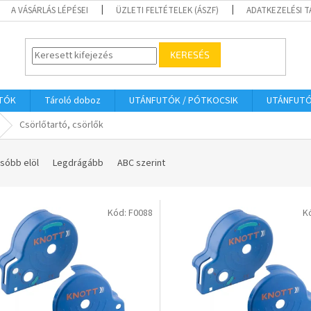
A VÁSÁRLÁS LÉPÉSEI
ÜZLETI FELTÉTELEK (ÁSZF)
ADATKEZELÉSI 
KERESÉS
UTÓK
Tároló doboz
UTÁNFUTÓK / PÓTKOCSIK
UTÁNFUT
Csörlőtartó, csörlők
sóbb elöl
Legdrágább
ABC szerint
Kód:
F0088
K