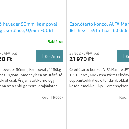
lő heveder 50mm, kampóval,
Csörlőtartó konzol ALFA Mar
g csörlőhöz, 9,95m F0061
JET-hez , 15916-hoz , 60x6
zártszelvényhez , cuppántto
Raktáron
ellendarabokkal , kötőeleme
kpl. TH0002
 Ft ÁFA-val
27 902 Ft ÁFA-val
Kosárba
K
60 Ft
21 970 Ft
 heveder 50mm , kampóval , 1150kg
Csörlőtartó konzol ALFA Marine JE
höz ,9,95m Amennyiben az utánfutó
15916-hoz , 60x60mm zártszelvény
ékról csak Árajánlatot kérne úgy
cuppánttokkal és ellendarabokkal 
tson az alábbi gombra: Árajánlatot
kötőelemekkel , kpl. Amennyiben
.
utánfutó...
Kód:
TH0007
Kód: