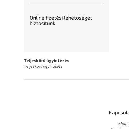
Online fizetési lehetőséget
biztosítunk
Teljeskörű ügyintézés
Teljeskörű ügyintézés
L
á
b
l
é
Kapcsol
c
info
@