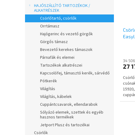
HAJÓSZÁLLÍTÓ TARTOZÉKOK /
ALKATRÉSZEK
Csörlőtartó, csörlők
Orrtámasz
Csörl
Hajógerinc és vezető görgők
Easyl
Görgős támasz
(159
Bevezető kerekes támaszok
zárts
ellen
Párnafák és elemei
34 506
kpl. 
Tartozékok alkatrészei
27 1
Kapcsolófej, támasztó kerék, sárvédő
Csörlő
Pótkerék
csónak
Világítás
15920,
cuppán
Világítás, kábelek
kötőel
Cuppántcsavarok, ellendarabok
Sólyázó elemek, szettek és egyéb
hasznos termékek
Jetport Plusz és tartozékai
Csörlők