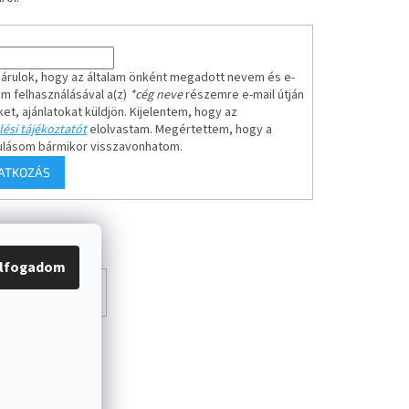
árulok, hogy az általam önként megadott nevem és e-
em felhasználásával a(z)
*cég neve
részemre e-mail útján
ket, ajánlatokat küldjön. Kijelentem, hogy az
ési tájékoztatót
elolvastam. Megértettem, hogy a
ulásom bármikor visszavonhatom.
RATKOZÁS
lfogadom