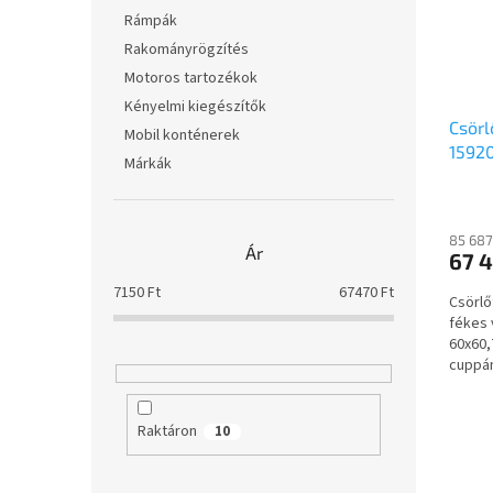
Rámpák
Rakományrögzítés
Motoros tartozékok
Kényelmi kiegészítők
Csörl
Mobil konténerek
15920
Márkák
60x6
zárts
ellen
85 687
TH00
Ár
67 4
7150
Ft
67470
Ft
Csörlő
fékes 
60x60,
cuppán
kötőel
Raktáron
10