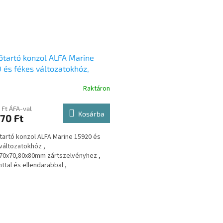
őtartó konzol ALFA Marine
 és fékes változatokhóz,
0,70x70,80x80mm
Raktáron
zelvényhez, cuppánttal és
darabbal, kötőelemekkel, kpl .
 Ft ÁFA-val
04
Kosárba
70 Ft
tartó konzol ALFA Marine 15920 és
változatokhóz ,
70x70,80x80mm zártszelvényhez ,
ttal és ellendarabbal ,
emekkel , kpl . Orrgörgő és csörlő...
L
i
s
t