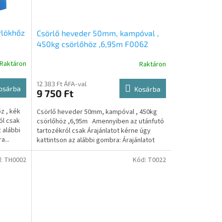
rlökhőz
Csörlő heveder 50mm, kampóval ,
450kg csörlőhöz ,6,95m F0062
Raktáron
Raktáron
12 383 Ft ÁFA-val
osárba
Kosárba
9 750 Ft
őz , kék
Csörlő heveder 50mm, kampóval , 450kg
ól csak
csörlőhöz ,6,95m Amennyiben az utánfutó
 alábbi
tartozékról csak Árajánlatot kérne úgy
a...
kattintson az alábbi gombra: Árajánlatot
kérek A...
d:
TH0002
Kód:
T0022