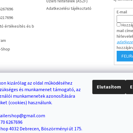
Üzleti feltételek (ÁSZF)
Adatkezelési tájékoztató
6267696
E-mail
6217696
Hozzáj
tó értékesítés és b
mail cím
hírlevele
ram
adatkezel
hozzájár
r-Shop
FELI
Keresés
on kizárólag az oldal működéséhez
Elutasítom
E
 szükséges és munkamenet támogató, az
DB /
0 FT
KERESÉS
sználói munkamenetek azonosítására
iket (cookies) használunk.
trailershop@gmail.com
Trailer-Shop
Trailer Rent
3-as sz. link
6 70 6267696
 Shop 4032 Debrecen, Böszörményi út 175.