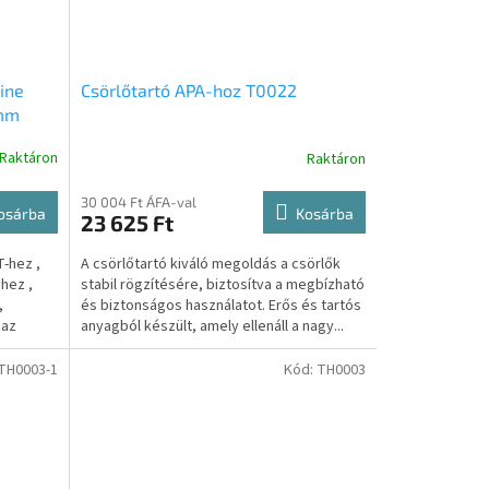
ine
Csörlőtartó APA-hoz T0022
0mm
kkal és
Raktáron
Raktáron
kkel ,
30 004 Ft ÁFA-val
osárba
Kosárba
23 625 Ft
T-hez ,
A csörlőtartó kiváló megoldás a csörlők
hez ,
stabil rögzítésére, biztosítva a megbízható
,
és biztonságos használatot. Erős és tartós
 az
anyagból készült, amely ellenáll a nagy...
TH0003-1
Kód:
TH0003