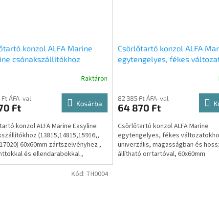
őtartó konzol ALFA Marine
Csörlőtartó konzol ALFA Mar
ine csónakszállítókhoz
egytengelyes, fékes változa
20, 17020) 60x60mm
univerzális, magasságban é
Raktáron
zelvényhez, cuppánttokkal és
hosszában állítható orrtartó
darabokkal, kötőelemekkel,
60x60mm zártszelvényhez,
 Ft ÁFA-val
82 385 Ft ÁFA-val
TH0007
cuppánttokkal és ellendarab
Kosárba
K
70 Ft
64 870 Ft
kötőelemekkel , kpl. TH0003
tartó konzol ALFA Marine Easyline
Csörlőtartó konzol ALFA Marine
szállítókhoz (13815,14815,15916,,
egytengelyes, fékes változatokho
17020) 60x60mm zártszelvényhez ,
univerzális, magasságban és hos
ttokkal és ellendarabokkal ,
állítható orrtartóval, 60x60mm
emekkel, kpl....
zártszelvényhez , cuppánttokkal és
Kód:
TH0004