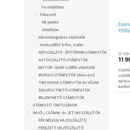
Fix oldalfalas
Fékezett
Sík platós
Csör
Oldalfalas
1150k
Háromtengelyes utánfutók
Autószállító tréler, trailer
GÉPSZÁLLÍTÓ - ÉPÍTŐIPARI UTÁNFUTÓK
15 189
11 9
AUTÓSZÁLLÍTÓ UTÁNFUTÓK
MOTOR- QUAD szállító utánfutók
Csörlő
MODULO UTÁNFUTÓK (dobozos)
csörlő
tartoz
TINY HOUSE UTÁNFUTÓK és VÁZAK
kattin
SÜLLYESZTHETŐ UTÁNFUTÓK
kérek..
BILLENTHETŐ UTÁNFUTÓK
UTÁNFUTÓ TARTOZÉKOK
HAJÓ-, CSÓNAK- és JET-SKI SZÁLLÍTÓK
FÉK NÉLKÜLI HAJÓSZÁLLÍTÓ
FÉKEZETT HAJÓSZÁLLÍTÓ