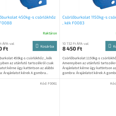
őburkolat 450kg-s csörlökhőz
Csörlőburkolat 1150kg-s csö
 F0088
, kék F0083
Raktáron
Ft ÁFA-val
10 732 Ft ÁFA-val
Kosárba
K
0 Ft
8 450 Ft
burkolat 450kg-s csörlökhőz , kék
Csörlőburkolat 1150kg-s csörlökh
iben az utánfutó tartozékról csak
Amennyiben az utánfutó tartozékr
latot kérne úgy kattintson az alábbi
Árajánlatot kérne úgy kattintson az
: Árajánlatot kérek A gombra...
gombra: Árajánlatot kérek A gombr
Kód:
F0061
Kó