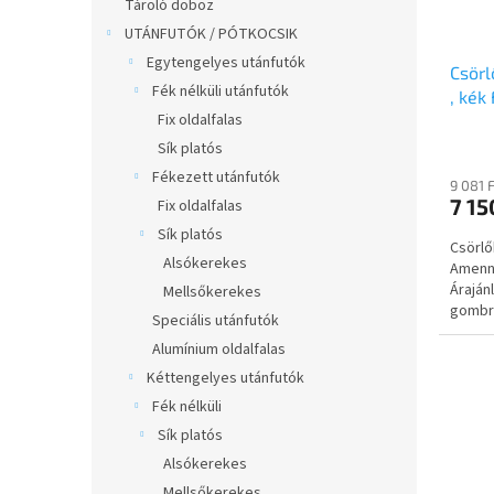
e
d
Tároló doboz
p
k
e
UTÁNFUTÓK / PÓTKOCSIK
a
l
z
Egytengelyes utánfutók
n
i
Csörl
é
Fék nélküli utánfutók
e
s
, kék
s
l
Fix oldalfalas
t
e
á
Sík platós
j
Fékezett utánfutók
9 081 
a
7 15
Fix oldalfalas
Sík platós
Csörlő
Alsókerekes
Amenny
Áraján
Mellsőkerekes
gombra
Speciális utánfutók
Alumínium oldalfalas
Kéttengelyes utánfutók
Fék nélküli
Sík platós
Alsókerekes
Mellsőkerekes