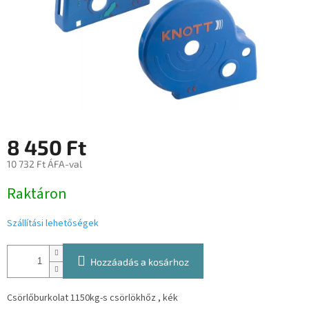
8 450 Ft
10 732 Ft ÁFA-val
Egységár:
Raktáron
Szállítási lehetőségek
Hozzáadás a kosárhoz
Csörlőburkolat 1150kg-s csörlökhőz , kék