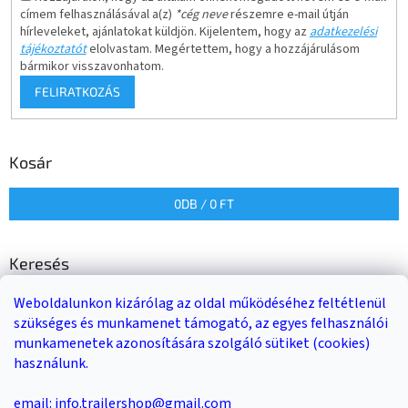
címem felhasználásával a(z)
*cég neve
részemre e-mail útján
hírleveleket, ajánlatokat küldjön. Kijelentem, hogy az
adatkezelési
tájékoztatót
elolvastam. Megértettem, hogy a hozzájárulásom
bármikor visszavonhatom.
FELIRATKOZÁS
Kosár
0
DB /
0 FT
Keresés
Weboldalunkon kizárólag az oldal működéséhez feltétlenül
KERESÉS
szükséges és munkamenet támogató, az egyes felhasználói
munkamenetek azonosítására szolgáló sütiket (cookies)
használunk.
Trailer-Shop
Trailer Rent
3-as sz. link
email: info.trailershop@gmail.com