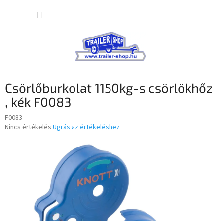
Ugrás
KOSÁR
a
fő
tartalomhoz
Csörlőburkolat 1150kg-s csörlökhőz
, kék F0083
F0083
A
Nincs értékelés
Ugrás az értékeléshez
termék
átlagos
értékelése
5-
ből
0,0
csillag.