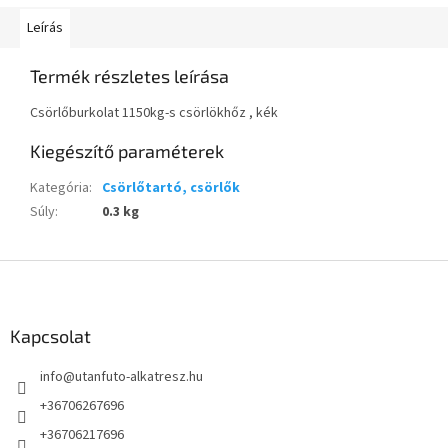
Leírás
Termék részletes leírása
Csörlőburkolat 1150kg-s csörlökhőz , kék
Kiegészítő paraméterek
Kategória
:
Csörlőtartó, csörlők
Súly
:
0.3 kg
L
á
b
l
Kapcsolat
é
info
@
utanfuto-alkatresz.hu
c
+36706267696
+36706217696