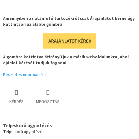
Amennyiben az utánfutó tartozékról csak Árajánlatot kérne úgy
kattintson az alábbi gombra:
ÁRAJÁNLATOT KÉREK
A gombra kattintva átirányítjuk a másik weboldalunkra, ahol
ajánlat kérését tudjuk fogadni.
Részletes információ
KÉRDÉS
MEGOSZTÁS
Teljeskörű ügyintézés
Teljeskörű ügyintézés