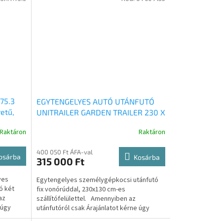
75.3
EGYTENGELYES AUTÓ UTÁNFUTÓ
etű,
UNITRAILER GARDEN TRAILER 230 X
rekes,
130 CM FIX VONÓRÚDDAL 750 KG
Raktáron
Raktáron
futó
ÖSSZTÖMEG UT004455
400 050 Ft ÁFA-val
osárba
Kosárba
315 000 Ft
yes
Egytengelyes személygépkocsi utánfutó
ó két
fix vonórúddal, 230x130 cm-es
az
szállítófelülettel. Amennyiben az
 úgy
utánfutóról csak Árajánlatot kérne úgy
kattintson az alábbi...