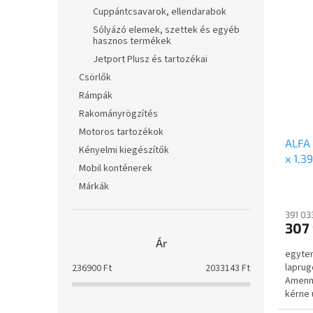
Cuppántcsavarok, ellendarabok
Sólyázó elemek, szettek és egyéb
hasznos termékek
Jetport Plusz és tartozékai
Csörlők
Rámpák
Rakományrögzítés
Motoros tartozékok
ALFA 
Kényelmi kiegészítők
x 1,3
Mobil konténerek
mells
Márkák
oldal
391 03
307 
Ár
egyten
laprug
236900
Ft
2033143
Ft
Amenny
kérne 