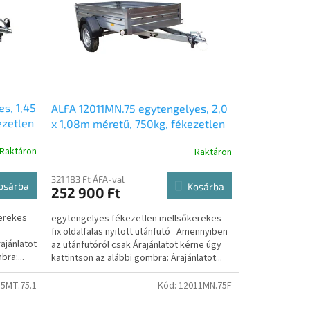
s, 1,45
ALFA 12011MN.75 egytengelyes, 2,0
ezetlen
x 1,08m méretű, 750kg, fékezetlen
 nyitott
mellsőkerekes fix oldalfalas nyitott
Raktáron
Raktáron
utánfutó
321 183 Ft ÁFA-val
osárba
Kosárba
252 900 Ft
erekes
egytengelyes fékezetlen mellsőkerekes
fix oldalfalas nyitott utánfutó Amennyiben
ajánlatot
az utánfutóról csak Árajánlatot kérne úgy
ra:...
kattintson az alábbi gombra: Árajánlatot...
5MT.75.1
Kód:
12011MN.75F