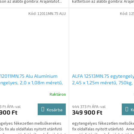
tson az alábbi gombra: Árajánlatot...
kattintson az alábbi gombra: Árajá
kérek...
Kód:
12011MN.75 ALU
Kód:
12
12011MN.75 Alu Alumínium
ALFA 12513MN.75 egytengely
ngelyes, 2,0 x 1,08m méretű,
2,45 x 1,25m méretű, 750kg,
, fékezetlen mellsőkerekes
fékezetlen mellsőkerekes fi
Raktáron
gós fix alu oldalfalas nyitott
oldalfalas nyitott utánfutó
utó
3 Ft ÁFA-val
444 373 Ft ÁFA-val
Kosárba
K
900 Ft
349 900 Ft
gelyes fékezetlen mellsőkerekes
egytengelyes fékezetlen mellsők
ós fix alu oldalfalas nyitott utánfutó
fix oldalfalas nyitott utánfutó Am