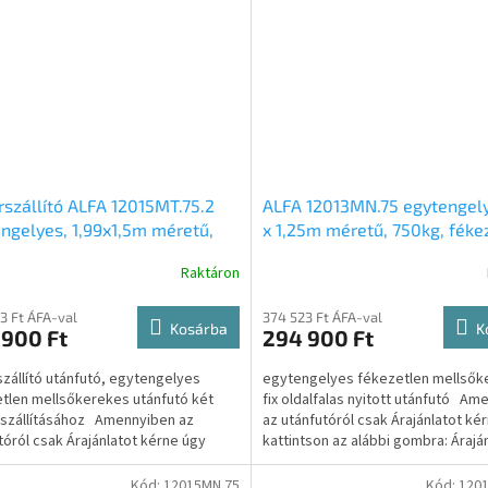
szállító ALFA 12015MT.75.2
ALFA 12013MN.75 egytengely
ngelyes, 1,99x1,5m méretű,
x 1,25m méretű, 750kg, féke
, fékezetlen, mellsőkerekes,
mellsőkerekes fix oldalfalas
Raktáron
atós motorszállító utánfutó
utánfutó
3 Ft ÁFA-val
374 523 Ft ÁFA-val
Kosárba
K
 900 Ft
294 900 Ft
zállító utánfutó, egytengelyes
egytengelyes fékezetlen mellsők
tlen mellsőkerekes utánfutó két
fix oldalfalas nyitott utánfutó Am
szállításához Amennyiben az
az utánfutóról csak Árajánlatot ké
tóról csak Árajánlatot kérne úgy
kattintson az alábbi gombra: Árajánl
son az...
Kód:
12015MN.75
Kód:
1201