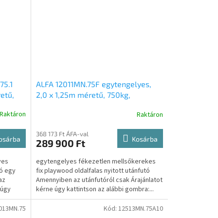
75.1
ALFA 12011MN.75F egytengelyes,
etű,
2,0 x 1,25m méretű, 750kg,
rekes,
fékezetlen mellsőkerekes fix
Raktáron
Raktáron
futó
playwood oldalfalas nyitott
utánfutó
368 173 Ft ÁFA-val
osárba
Kosárba
289 900 Ft
yes
egytengelyes fékezetlen mellsőkerekes
ó egy
fix playwood oldalfalas nyitott utánfutó
az
Amennyiben az utánfutóról csak Árajánlatot
 úgy
kérne úgy kattintson az alábbi gombra:...
013MN.75
Kód:
12513MN.75A10