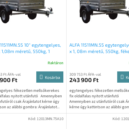
11511MN.55 10″ egytengelyes,
ALFA 11511MN.55 egytengelye
x 1,08m méretű, 550kg, 1
x 1, 08m méretű, 550kg, fék
etlen mellsőkerekes fix
mellsőkerekes fix oldalfalas
Raktáron
falas nyitott utánfutó 10″
utánfutó
kel
3 Ft ÁFA-val
309 753 Ft ÁFA-val
Kosárba
K
900 Ft
243 900 Ft
gelyes fékezetlen mellsőkerekes
egytengelyes fékezetlen mellsők
dalfalas nyitott utánfutó Amennyiben
fix oldalfalas nyitott utánfutó
nfutóról csak Árajánlatot kérne úgy
Amennyiben az utánfutóról csak Ár
tson az alábbi gombra: Árajánlatot...
kérne úgy kattintson az alábbi gomb
Kód:
12013MN.75A10
Kód:
1201