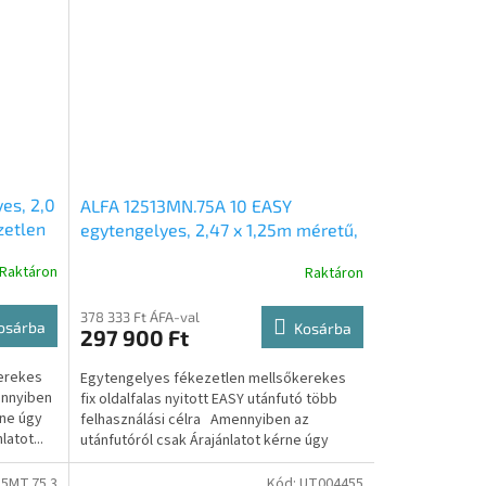
es, 2,0
ALFA 12513MN.75A 10 EASY
zetlen
egytengelyes, 2,47 x 1,25m méretű,
 nyitott
750kg, fékezetlen mellsőkerekes
Raktáron
Raktáron
fix oldalfalas nyitott utánfutó
378 333 Ft ÁFA-val
osárba
Kosárba
297 900 Ft
erekes
Egytengelyes fékezetlen mellsőkerekes
ennyiben
fix oldalfalas nyitott EASY utánfutó több
rne úgy
felhasználási célra Amennyiben az
atot...
utánfutóról csak Árajánlatot kérne úgy
kattintson az...
5MT.75.3
Kód:
UT004455