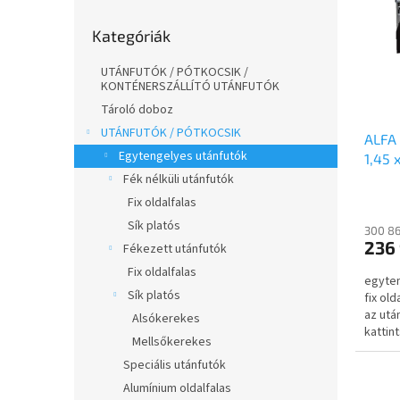
l
m
k
Kategóriák
d
é
r
Kategóriák
átugrása
a
k
e
l
e
n
UTÁNFUTÓK / PÓTKOCSIK /
s
k
d
KONTÉNERSZÁLLÍTÓ UTÁNFUTÓK
ó
l
e
Tároló doboz
p
i
z
UTÁNFUTÓK / PÓTKOCSIK
ALFA 
a
s
é
Egytengelyes utánfutók
1,45 
n
t
s
fékez
Fék nélküli utánfutók
e
á
e
oldal
l
j
Fix oldalfalas
kerék
a
Sík platós
300 86
236 
Fékezett utánfutók
Fix oldalfalas
egyten
Sík platós
fix ol
az utá
Alsókerekes
kattin
Mellsőkerekes
Speciális utánfutók
Alumínium oldalfalas