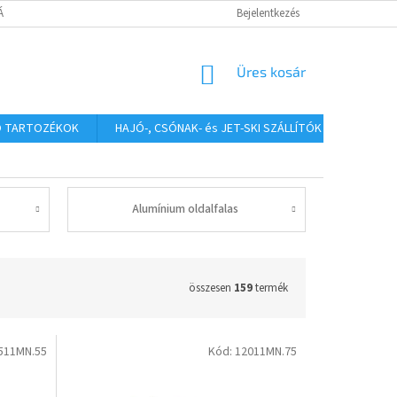
TÁJÉKOZTATÓ
Bejelentkezés
KOSÁR
Üres kosár
Ó TARTOZÉKOK
HAJÓ-, CSÓNAK- és JET-SKI SZÁLLÍTÓK
HAJÓS
Alumínium oldalfalas
összesen
159
termék
511MN.55
Kód:
12011MN.75