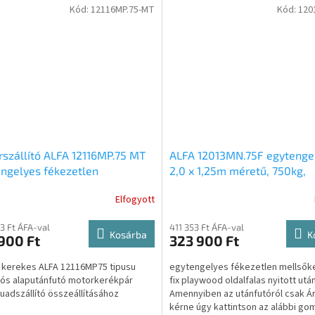
Kód:
12116MP.75-MT
Kód:
120
szállító ALFA 12116MP.75 MT
ALFA 12013MN.75F egytenge
ngelyes fékezetlen
2,0 x 1,25m méretű, 750kg,
őkerekes síkplatós
fékezetlen mellsőkerekes fi
Elfogyott
szállító utánfutó
playwood oldalfalas nyitott
utánfutó
3 Ft ÁFA-val
411 353 Ft ÁFA-val
Kosárba
K
900 Ft
323 900 Ft
 kerekes ALFA 12116MP75 tipusu
egytengelyes fékezetlen mellsők
tós alaputánfutó motorkerékpár
fix playwood oldalfalas nyitott ut
uadszállító összeállításához
Amennyiben az utánfutóról csak Ár
kérne úgy kattintson az alábbi gomb