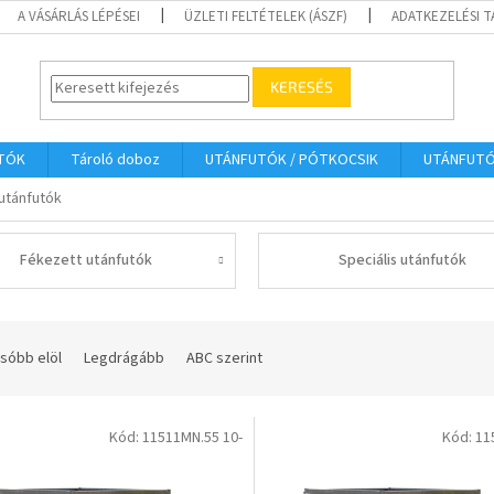
A VÁSÁRLÁS LÉPÉSEI
ÜZLETI FELTÉTELEK (ÁSZF)
ADATKEZELÉSI 
KERESÉS
UTÓK
Tároló doboz
UTÁNFUTÓK / PÓTKOCSIK
UTÁNFUT
utánfutók
Fékezett utánfutók
Speciális utánfutók
sóbb elöl
Legdrágább
ABC szerint
Kód:
11511MN.55 10-
Kód:
11