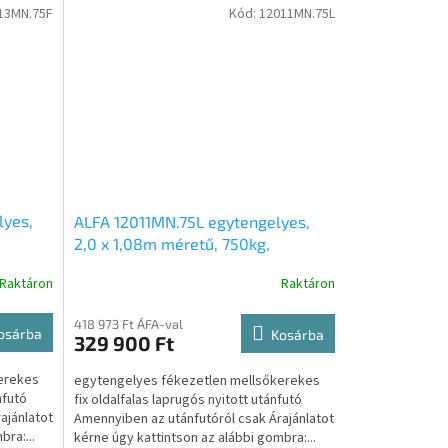
13MN.75F
Kód:
12011MN.75L
lyes,
ALFA 12011MN.75L egytengelyes,
2,0 x 1,08m méretű, 750kg,
x
fékezetlen mellsőkerekes fix
Raktáron
Raktáron
oldalfalas nyitott utánfutó
418 973 Ft ÁFA-val
osárba
Kosárba
329 900 Ft
erekes
egytengelyes fékezetlen mellsőkerekes
ánfutó
fix oldalfalas laprugós nyitott utánfutó
ajánlatot
Amennyiben az utánfutóról csak Árajánlatot
ra:...
kérne úgy kattintson az alábbi gombra:...