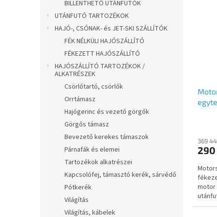
BILLENTHETŐ UTÁNFUTÓK
UTÁNFUTÓ TARTOZÉKOK
HAJÓ-, CSÓNAK- és JET-SKI SZÁLLÍTÓK
FÉK NÉLKÜLI HAJÓSZÁLLÍTÓ
FÉKEZETT HAJÓSZÁLLÍTÓ
HAJÓSZÁLLÍTÓ TARTOZÉKOK /
ALKATRÉSZEK
Csörlőtartó, csörlők
Motor
Orrtámasz
egyte
Hajógerinc és vezető görgők
750kg
síkpl
Görgős támasz
Bevezető kerekes támaszok
369 44
290
Párnafák és elemei
Tartozékok alkatrészei
Motors
Kapcsolófej, támasztó kerék, sárvédő
fékeze
motor 
Pótkerék
utánfu
Világítás
kattint
Világítás, kábelek