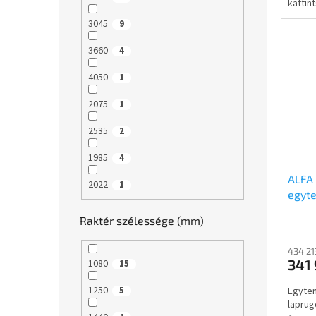
kattin
3045
9
3660
4
4050
1
2075
1
2535
2
1985
4
ALFA 
2022
1
egyte
750kg
Raktér szélessége (mm)
lapru
utánf
434 21
341 
1080
15
1250
Egyten
5
laprug