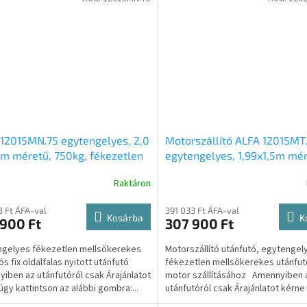
12015MN.75 egytengelyes, 2,0
Motorszállító ALFA 12015MT.
9m méretű, 750kg, fékezetlen
egytengelyes, 1,99x1,5m mér
őkerekes laprugós fix
750kg, fékezetlen, mellsőke
Raktáron
falas nyitott utánfutó
síkplatós motorszállító után
3 Ft ÁFA-val
391 033 Ft ÁFA-val
Kosárba
K
900 Ft
307 900 Ft
gelyes fékezetlen mellsőkerekes
Motorszállító utánfutó, egytengel
ós fix oldalfalas nyitott utánfutó
fékezetlen mellsőkerekes utánfut
iben az utánfutóról csak Árajánlatot
motor szállításához Amennyiben 
úgy kattintson az alábbi gombra:...
utánfutóról csak Árajánlatot kérne
kattintson az...