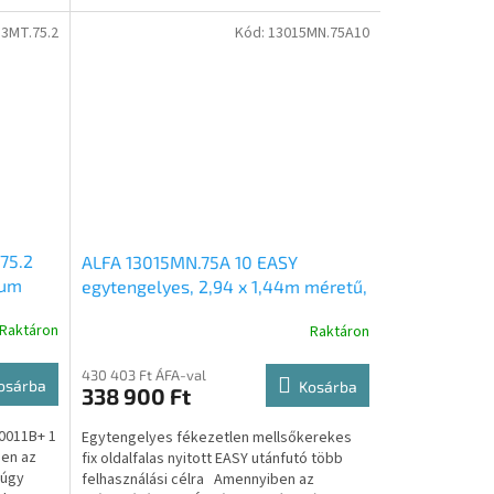
3MT.75.2
Kód:
13015MN.75A10
75.2
ALFA 13015MN.75A 10 EASY
ium
egytengelyes, 2,94 x 1,44m méretű,
,
750kg, fékezetlen mellsőkerekes
Raktáron
Raktáron
zetlen,
fix oldalfalas nyitott utánfutó
430 403 Ft ÁFA-val
osárba
Kosárba
338 900 Ft
T0011B+ 1
Egytengelyes fékezetlen mellsőkerekes
ben az
fix oldalfalas nyitott EASY utánfutó több
 úgy
felhasználási célra Amennyiben az