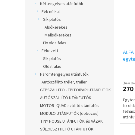
Kéttengelyes utánfutók
Fék nélküli
Sík platós
Alsókerekes
Mellsőkerekes
Fix oldalfalas
Fékezett
ALFA
egyte
Sík platós
750kg
Oldalfalas
fix o
Háromtengelyes utánfutók
Autószállító tréler, trailer
344 04
270
GÉPSZÁLLÍTÓ - ÉPÍTŐIPARI UTÁNFUTÓK
AUTÓSZÁLLÍTÓ UTÁNFUTÓK
Egyten
fix ol
MOTOR- QUAD szállító utánfutók
felhas
MODULO UTÁNFUTÓK (dobozos)
utánfu
TINY HOUSE UTÁNFUTÓK és VÁZAK
kattint
SÜLLYESZTHETŐ UTÁNFUTÓK