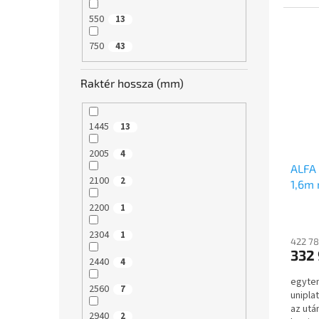
550
13
750
43
Raktér hossza (mm)
1445
13
2005
4
ALFA 
2100
2
1,6m 
mells
2200
1
2304
1
422 78
332 
2440
4
egyten
2560
7
unipla
az utá
2940
2