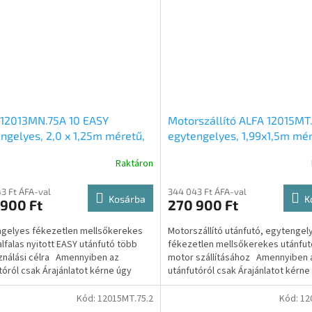
 12013MN.75A 10 EASY
Motorszállító ALFA 12015MT.
ngelyes, 2,0 x 1,25m méretű,
egytengelyes, 1,99x1,5m mér
, fékezetlen mellsőkerekes
750kg, fékezetlen, mellsőke
Raktáron
ldalfalas nyitott utánfutó
síkplatós motorszállító után
3 Ft ÁFA-val
344 043 Ft ÁFA-val
Kosárba
K
 900 Ft
270 900 Ft
gelyes fékezetlen mellsőkerekes
Motorszállító utánfutó, egytengel
dalfalas nyitott EASY utánfutó több
fékezetlen mellsőkerekes utánfut
ználási célra Amennyiben az
motor szállításához Amennyiben 
tóról csak Árajánlatot kérne úgy
utánfutóról csak Árajánlatot kérne
son az...
kattintson az...
Kód:
12015MT.75.2
Kód:
12