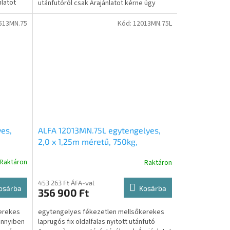
nlatot
utánfutóról csak Árajánlatot kérne úgy
kattintson az...
513MN.75
Kód:
12013MN.75L
es,
ALFA 12013MN.75L egytengelyes,
2,0 x 1,25m méretű, 750kg,
x
fékezetlen mellsőkerekes laprugós
Raktáron
Raktáron
fix oldalfalas nyitott utánfutó
453 263 Ft ÁFA-val
osárba
Kosárba
356 900 Ft
erekes
egytengelyes fékezetlen mellsőkerekes
ennyiben
laprugós fix oldalfalas nyitott utánfutó