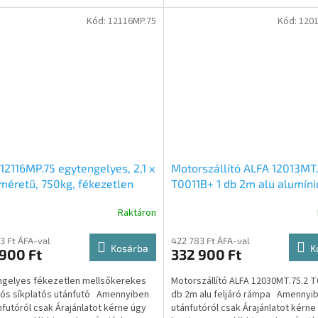
Kód:
12116MP.75
Kód:
1201
12116MP.75 egytengelyes, 2,1 x
Motorszállító ALFA 12013MT.
méretű, 750kg, fékezetlen
T0011B+ 1 db 2m alu alumín
őkerekes síkplatós utánfutó
feljáró rámpa, egytengelyes
Raktáron
2x1,25m méretű, 750kg, féke
mellsőkerekes, síkplatós
3 Ft ÁFA-val
422 783 Ft ÁFA-val
motorszállító utánfutó
Kosárba
K
900 Ft
332 900 Ft
gelyes fékezetlen mellsőkerekes
Motorszállító ALFA 12030MT.75.2 
tós síkplatós utánfutó Amennyiben
db 2m alu feljáró rámpa Amennyi
nfutóról csak Árajánlatot kérne úgy
utánfutóról csak Árajánlatot kérne