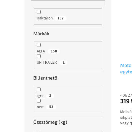
Raktáron
157
Márkák
ALFA
150
UNITRAILER
2
Motor
egyte
Billenthető
mells
motor
igen
406 27
3
319 
nem
53
Mellső
síkpla
Össztömeg (kg)
vagy q