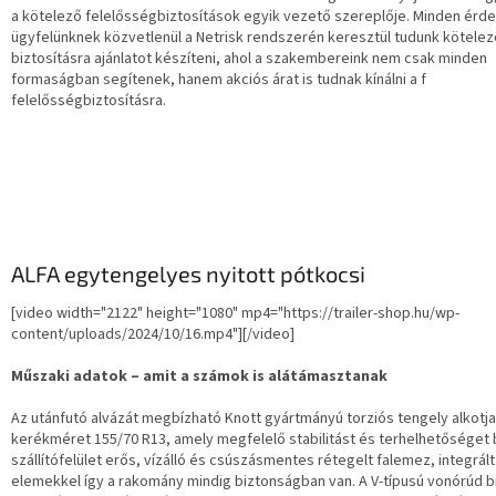
a kötelező felelősségbiztosítások egyik vezető szereplője. Minden érd
ügyfelünknek közvetlenül a Netrisk rendszerén keresztül tudunk kötelez
biztosításra ajánlatot készíteni, ahol a szakembereink nem csak minden
formaságban segítenek, hanem akciós árat is tudnak kínálni a f
felelősségbiztosításra.
ALFA egytengelyes nyitott pótkocsi
[video width="2122" height="1080" mp4="https://trailer-shop.hu/wp-
content/uploads/2024/10/16.mp4"][/video]
Műszaki adatok – amit a számok is alátámasztanak
Az utánfutó alvázát megbízható Knott gyártmányú torziós tengely alkotja
kerékméret 155/70 R13, amely megfelelő stabilitást és terhelhetőséget b
szállítófelület erős, vízálló és csúszásmentes rétegelt falemez, integrált
elemekkel így a rakomány mindig biztonságban van. A V-típusú vonórúd b