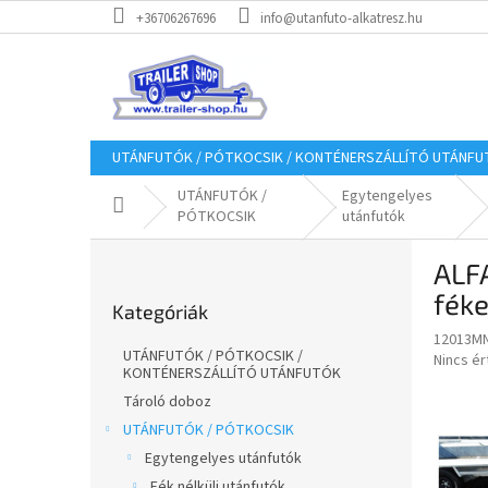
Ugrás
+36706267696
info@utanfuto-alkatresz.hu
a
fő
tartalomhoz
UTÁNFUTÓK / PÓTKOCSIK / KONTÉNERSZÁLLÍTÓ UTÁNF
UTÁNFUTÓK /
Egytengelyes
Kezdőlap
PÓTKOCSIK
utánfutók
O
ALFA
l
Kategóriák
d
féke
Kategóriák
átugrása
a
12013MN
l
UTÁNFUTÓK / PÓTKOCSIK /
A
Nincs é
s
KONTÉNERSZÁLLÍTÓ UTÁNFUTÓK
termék
ó
átlagos
Tároló doboz
p
értékel
UTÁNFUTÓK / PÓTKOCSIK
a
5-
Egytengelyes utánfutók
ből
n
0,0
Fék nélküli utánfutók