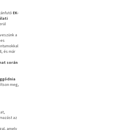
utánfutó
EK-
álati
erül
eveszünk a
ges
mentumokkal
l, és már
amat során
aggódnia
rítson meg,
at,
lmazást az
ggal, amely