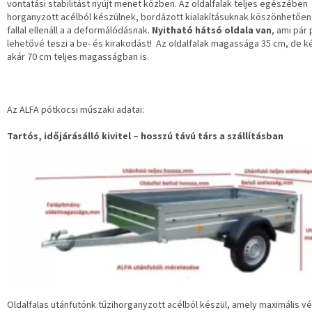
vontatási stabilitást nyújt menet közben. Az oldalfalak teljes egészében
horganyzott acélból készülnek, bordázott kialakításuknak köszönhetőe
fallal ellenáll a a deformálódásnak.
Nyitható hátsó oldala van
, ami pár 
lehetővé teszi a be- és kirakodást! Az oldalfalak magassága 35 cm, de 
akár 70 cm teljes magasságban is.
Az ALFA pótkocsi műszaki adatai:
Tartós, időjárásálló kivitel – hosszú távú társ a szállításban
Oldalfalas utánfutónk tűzihorganyzott acélból készül, amely maximális v