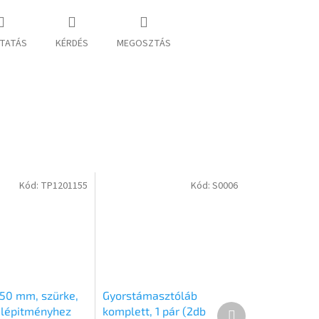
TATÁS
KÉRDÉS
MEGOSZTÁS
Kód:
TP1201155
Kód:
S0006
50 mm, szürke,
Gyorstámasztóláb
Következő
elépitményhez
komplett, 1 pár (2db