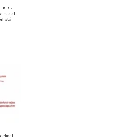
n merev
perc alatt
kérhető
édelmet