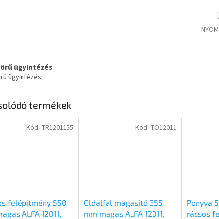
NYOM
körű ügyintézés
örű ügyintézés
solódó termékek
Kód:
TR1201155
Kód:
TO12011
s felépítmény 550
Oldalfal magasító 355
Ponyva 5
agas ALFA 12011,
mm magas ALFA 12011,
rácsos f