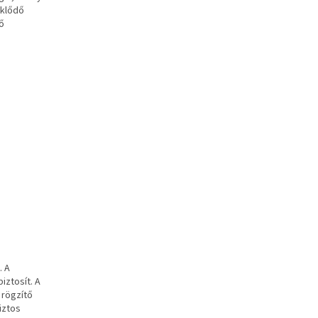
eklődő
ő
. A
iztosít. A
 rögzítő
iztos