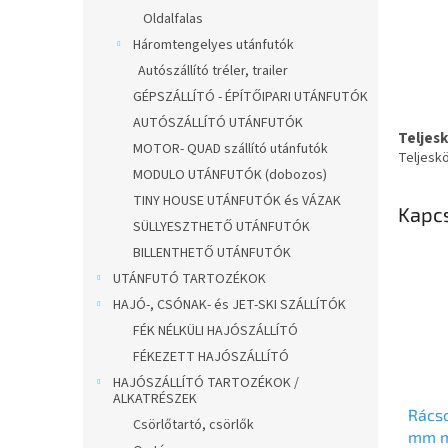
Oldalfalas
Háromtengelyes utánfutók
Autószállító tréler, trailer
GÉPSZÁLLÍTÓ - ÉPÍTŐIPARI UTÁNFUTÓK
AUTÓSZÁLLÍTÓ UTÁNFUTÓK
Teljes
MOTOR- QUAD szállító utánfutók
Teljesk
MODULO UTÁNFUTÓK (dobozos)
TINY HOUSE UTÁNFUTÓK és VÁZAK
Kapc
SÜLLYESZTHETŐ UTÁNFUTÓK
BILLENTHETŐ UTÁNFUTÓK
UTÁNFUTÓ TARTOZÉKOK
HAJÓ-, CSÓNAK- és JET-SKI SZÁLLÍTÓK
FÉK NÉLKÜLI HAJÓSZÁLLÍTÓ
FÉKEZETT HAJÓSZÁLLÍTÓ
HAJÓSZÁLLÍTÓ TARTOZÉKOK /
ALKATRÉSZEK
Rácso
Csörlőtartó, csörlők
mm m