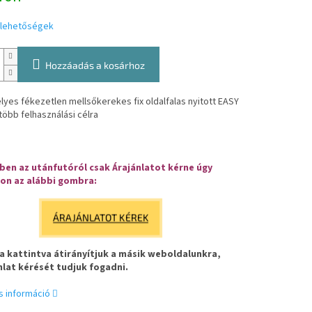
i lehetőségek
Hozzáadás a kosárhoz
yes fékezetlen mellsőkerekes fix oldalfalas nyitott EASY
több felhasználási célra
en az utánfutóról csak Árajánlatot kérne úgy
on az alábbi gombra:
ÁRAJÁNLATOT KÉREK
 kattintva átirányítjuk a másik weboldalunkra,
nlat kérését tudjuk fogadni.
s információ