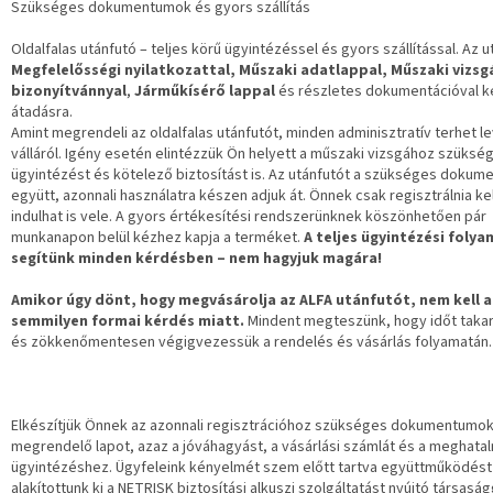
Szükséges dokumentumok és gyors szállítás
Oldalfalas utánfutó – teljes körű ügyintézéssel és gyors szállítással. Az 
Megfelelősségi nyilatkozattal, Műszaki adatlappal, Műszaki vizsg
bizonyítvánnyal
,
Járműkísérő lappal
és részletes dokumentációval k
átadásra.
Amint megrendeli az oldalfalas utánfutót, minden adminisztratív terhet l
válláról. Igény esetén elintézzük Ön helyett a műszaki vizsgához szüksé
ügyintézést és kötelező biztosítást is. Az utánfutót a szükséges doku
együtt, azonnali használatra készen adjuk át. Önnek csak regisztrálnia kel
indulhat is vele. A gyors értékesítési rendszerünknek köszönhetően pár
munkanapon belül kézhez kapja a terméket.
A teljes ügyintézési foly
segítünk minden kérdésben – nem hagyjuk magára!
Amikor úgy dönt, hogy megvásárolja az ALFA utánfutót, nem kell 
semmilyen formai kérdés miatt.
Mindent megteszünk, hogy időt taka
és zökkenőmentesen végigvezessük a rendelés és vásárlás folyamatán.
Elkészítjük Önnek az azonnali regisztrációhoz szükséges dokumentumok
megrendelő lapot, azaz a jóváhagyást, a vásárlási számlát és a meghata
ügyintézéshez. Ügyfeleink kényelmét szem előtt tartva együttműködést
alakítottunk ki a NETRISK biztosítási alkuszi szolgáltatást nyújtó társasá