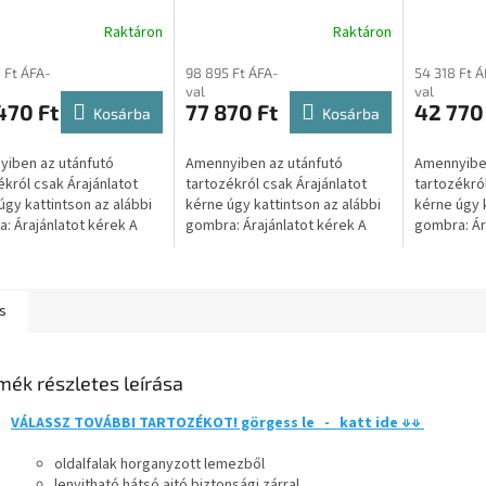
 utánfutóhoz
22011 utánfutóhoz
ALFA 1201
Raktáron
Raktáron
01155
TO12011
TP120115
7 Ft ÁFA-
98 895 Ft ÁFA-
54 318 Ft Á
val
val
470 Ft
77 870 Ft
42 770
Kosárba
Kosárba
iben az utánfutó
Amennyiben az utánfutó
Amennyiben
ékról csak Árajánlatot
tartozékról csak Árajánlatot
tartozékról
úgy kattintson az alábbi
kérne úgy kattintson az alábbi
kérne úgy k
: Árajánlatot kérek A
gombra: Árajánlatot kérek A
gombra: Ár
 kattintva átirányítjuk a
gombra kattintva átirányítjuk a
gombra katt
weboldalunkra, ahol...
másik weboldalunkra, ahol...
másik webol
s
mék részletes leírása
VÁLASSZ TOVÁBBI TARTOZÉKOT! görgess le - katt ide ⇓⇓
oldalfalak horganyzott lemezből
lenyitható hátsó ajtó biztonsági zárral