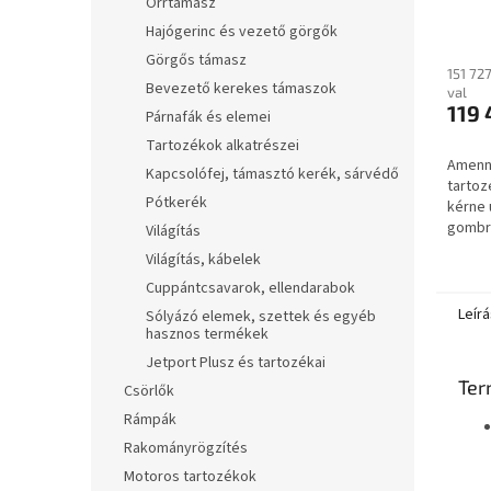
Orrtámasz
22011
Hajógerinc és vezető görgők
TR12
Görgős támasz
151 72
Bevezető kerekes támaszok
val
119 
Párnafák és elemei
Tartozékok alkatrészei
Amenny
Kapcsolófej, támasztó kerék, sárvédő
tartoz
Pótkerék
kérne 
gombra
Világítás
gombra
Világítás, kábelek
másik 
Cuppántcsavarok, ellendarabok
Leírá
Sólyázó elemek, szettek és egyéb
hasznos termékek
Jetport Plusz és tartozékai
Ter
Csörlők
Rámpák
Rakományrögzítés
Motoros tartozékok