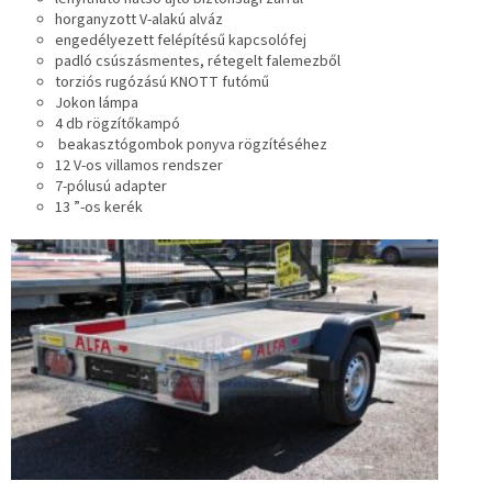
horganyzott V-alakú alváz
engedélyezett felépítésű kapcsolófej
padló csúszásmentes, rétegelt falemezből
torziós rugózású KNOTT futómű
Jokon lámpa
4 db rögzítőkampó
beakasztógombok ponyva rögzítéséhez
12 V-os villamos rendszer
7-pólusú adapter
13 ”-os kerék