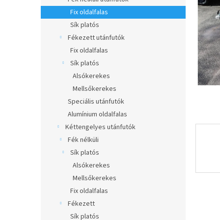
e
csillag.
l
Fix oldalfalas
Sík platós
Fékezett utánfutók
Fix oldalfalas
Sík platós
Alsókerekes
Mellsőkerekes
Speciális utánfutók
Alumínium oldalfalas
Kéttengelyes utánfutók
Fék nélküli
Sík platós
Alsókerekes
Mellsőkerekes
Fix oldalfalas
Fékezett
Sík platós