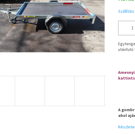
Szállítás
Egytengel
utánfutó 
Amennyib
kattints
A gombra
ahol ajá
Részlete