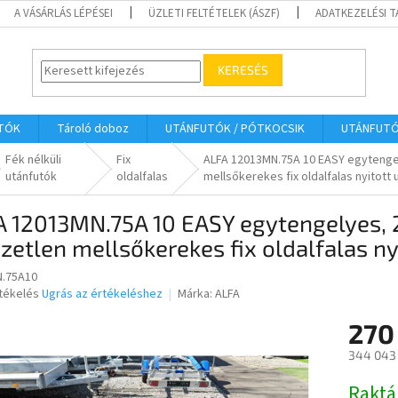
A VÁSÁRLÁS LÉPÉSEI
ÜZLETI FELTÉTELEK (ÁSZF)
ADATKEZELÉSI 
KERESÉS
UTÓK
Tároló doboz
UTÁNFUTÓK / PÓTKOCSIK
UTÁNFUT
Fék nélküli
Fix
ALFA 12013MN.75A 10 EASY egytengel
utánfutók
oldalfalas
mellsőkerekes fix oldalfalas nyitott 
 12013MN.75A 10 EASY egytengelyes, 2
zetlen mellsőkerekes fix oldalfalas ny
.75A10
rtékelés
Ugrás az értékeléshez
Márka:
ALFA
270
ése
344 043 
Egységár
Raktá