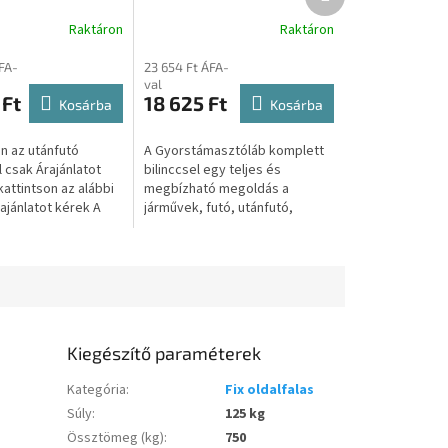
termék
1, 22011
konzol szükséges még a
Raktáron
Raktáron
5
fix oldalfalas kivitel
esetében) S0006
FA-
23 654 Ft ÁFA-
val
 Ft
18 625 Ft
Kosárba
Kosárba
 az utánfutó
A Gyorstámasztóláb komplett
 csak Árajánlatot
bilinccsel egy teljes és
attintson az alábbi
megbízható megoldás a
ajánlatot kérek A
járművek, futó, utánfutó,
intva átirányítjuk a
pótkocsi, trailer,
dalunkra, ahol...
vontatmányok stabilizálására. A
csomag egy pár...
Kiegészítő paraméterek
Kategória
:
Fix oldalfalas
Súly
:
125 kg
Össztömeg (kg)
:
750