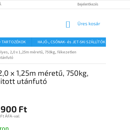
TÁJÉKOZTATÓ
Bejelentkezés
KOSÁR
Üres kosár
Ó TARTOZÉKOK
HAJÓ-, CSÓNAK- és JET-SKI SZÁLLÍTÓK
HAJÓS
yes, 2,0 x 1,25m méretű, 750kg, fékezetlen
utánfutó
,0 x 1,25m méretű, 750kg,
itott utánfutó
 900 Ft
Ft ÁFA-val
:
ron