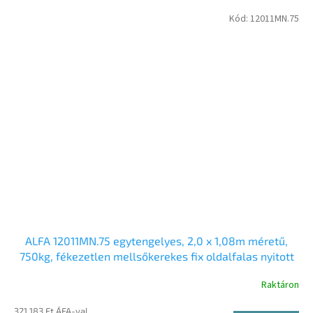
Kód:
12011MN.75
ALFA 12011MN.75 egytengelyes, 2,0 x 1,08m méretű,
750kg, fékezetlen mellsőkerekes fix oldalfalas nyitott
utánfutó
Raktáron
321 183 Ft ÁFA-val