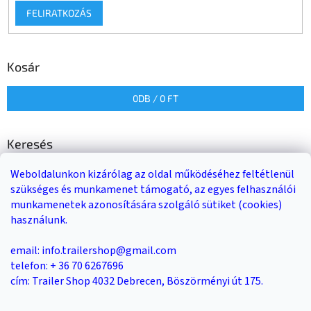
FELIRATKOZÁS
Kosár
0
DB /
0 FT
Keresés
Weboldalunkon kizárólag az oldal működéséhez feltétlenül
KERESÉS
szükséges és munkamenet támogató, az egyes felhasználói
munkamenetek azonosítására szolgáló sütiket (cookies)
használunk.
Trailer-Shop
Trailer Rent
3-as sz. link
email: info.trailershop@gmail.com
telefon: + 36 70 6267696
cím: Trailer Shop 4032 Debrecen, Böszörményi út 175.