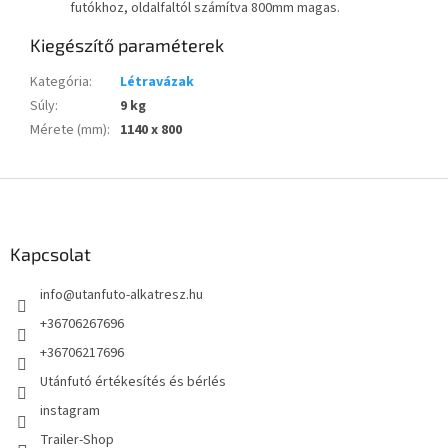
futókhoz, oldalfaltól számítva 800mm magas.
Kiegészítő paraméterek
Kategória
:
Létravázak
Súly
:
9 kg
Mérete (mm)
:
1140 x 800
L
á
b
l
Kapcsolat
é
info
@
utanfuto-alkatresz.hu
c
+36706267696
+36706217696
Utánfutó értékesítés és bérlés
instagram
Trailer-Shop