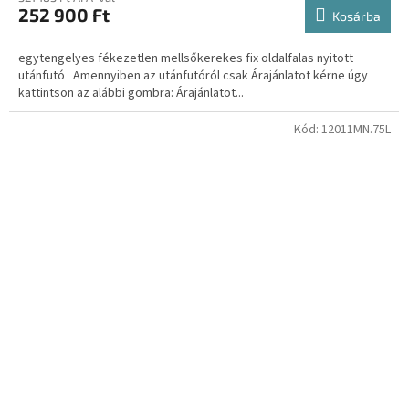
252 900 Ft
Kosárba
egytengelyes fékezetlen mellsőkerekes fix oldalfalas nyitott
utánfutó Amennyiben az utánfutóról csak Árajánlatot kérne úgy
kattintson az alábbi gombra: Árajánlatot...
Kód:
12011MN.75L