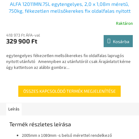
ALFA 12011MN.75L egytengelyes, 2,0 x 1,08m méretű,
750kg, fékezetlen mellsőkerekes fix oldalfalas nyitott
utánfutó
Raktáron
418 973 Ft ÁFA-val
329 900 Ft
Kosárba
egytengelyes fékezetlen mellsőkerekes fix oldalfalas laprugós
nyitott utánfutó Amennyiben az utánfutóról csak Árajánlatot kérne
úgy kattintson az alábbi gombra:...
ÖSSZES KAPCSOLÓDÓ TERMÉK MEGJELENÍTÉSE
Leírás
Termék részletes leírása
2005mm x 1080mm -s belső mérettel rendelkező