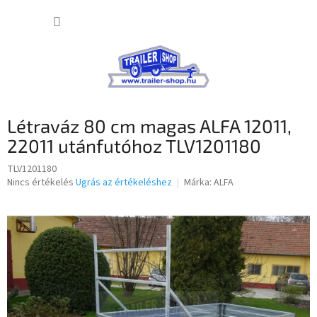
Ugrás
KOSÁR
a
fő
tartalomhoz
Létraváz 80 cm magas ALFA 12011,
22011 utánfutóhoz TLV1201180
TLV1201180
A
Nincs értékelés
Ugrás az értékeléshez
Márka:
ALFA
termék
átlagos
értékelése
5-
ből
0,0
csillag.