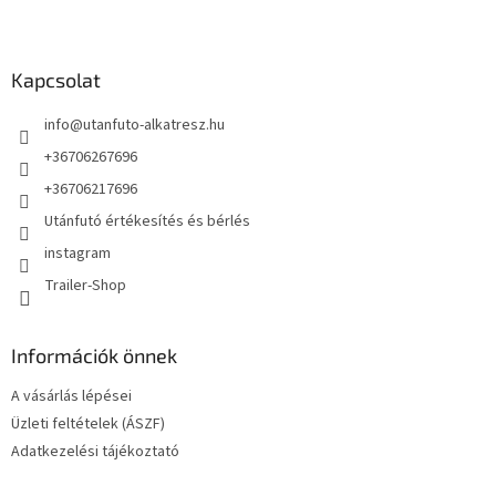
L
á
b
l
Kapcsolat
é
info
@
utanfuto-alkatresz.hu
c
+36706267696
+36706217696
Utánfutó értékesítés és bérlés
instagram
Trailer-Shop
Információk önnek
A vásárlás lépései
Üzleti feltételek (ÁSZF)
Adatkezelési tájékoztató