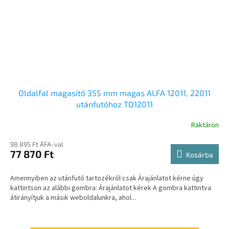
Oldalfal magasító 355 mm magas ALFA 12011, 22011
utánfutóhoz TO12011
Raktáron
98 895 Ft ÁFA-val
77 870 Ft
Kosárba
Amennyiben az utánfutó tartozékról csak Árajánlatot kérne úgy
kattintson az alábbi gombra: Árajánlatot kérek A gombra kattintva
átirányítjuk a másik weboldalunkra, ahol...