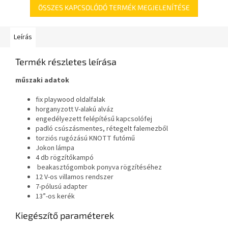
ÖSSZES KAPCSOLÓDÓ TERMÉK MEGJELENÍTÉSE
Leírás
Termék részletes leírása
műszaki adatok
fix playwood oldalfalak
horganyzott V-alakú alváz
engedélyezett felépítésű kapcsolófej
padló csúszásmentes, rétegelt falemezből
torziós rugózású KNOTT futómű
Jokon lámpa
4 db rögzítőkampó
beakasztógombok ponyva rögzítéséhez
12 V-os villamos rendszer
7-pólusú adapter
13”-os kerék
Kiegészítő paraméterek