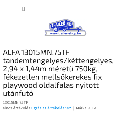
Ugrás
KOSÁR
a
fő
tartalomhoz
ALFA 13015MN.75TF
tandemtengelyes/kéttengelyes,
2,94 x 1,44m méretű 750kg,
fékezetlen mellsőkerekes fix
playwood oldalfalas nyitott
utánfutó
13015MN.75TF
A
Nincs értékelés
Ugrás az értékeléshez
Márka:
ALFA
termék
átlagos
értékelése
5-