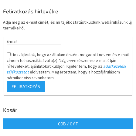
Feliratkozás hírlevélre
Adja meg az e-mail címét, és mi tájékoztatást küldünk webáruházunk új
termékeiről.
E-mail
Hozzájárulok, hogy az általam önként megadott nevem és e-mail
címem felhasználásával a(z)
*cég neve
részemre e-mail útján
hírleveleket, ajánlatokat küldjön. Kijelentem, hogy az
adatkezelési
tájékoztatót
elolvastam. Megértettem, hogy a hozzájárulásom
bármikor visszavonhatom.
FELIRATKOZÁS
Kosár
0
DB /
0 FT