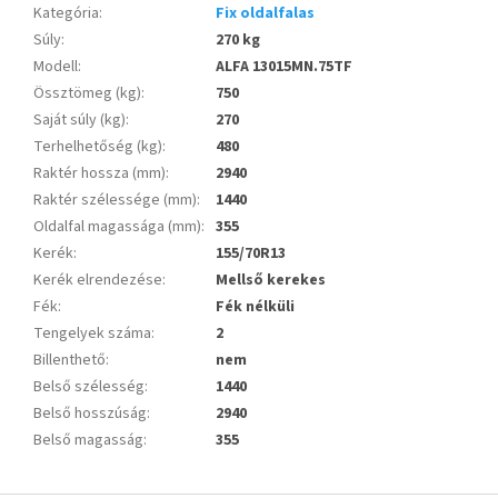
Kategória
:
Fix oldalfalas
Súly
:
270 kg
Modell
:
ALFA 13015MN.75TF
Össztömeg (kg)
:
750
Saját súly (kg)
:
270
Terhelhetőség (kg)
:
480
Raktér hossza (mm)
:
2940
Raktér szélessége (mm)
:
1440
Oldalfal magassága (mm)
:
355
Kerék
:
155/70R13
Kerék elrendezése
:
Mellső kerekes
Fék
:
Fék nélküli
Tengelyek száma
:
2
Billenthető
:
nem
Belső szélesség
:
1440
Belső hosszúság
:
2940
Belső magasság
:
355