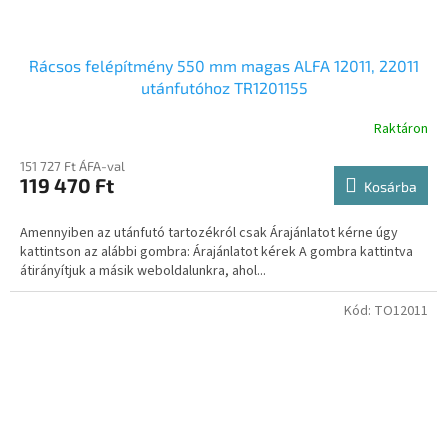
Rácsos felépítmény 550 mm magas ALFA 12011, 22011
utánfutóhoz TR1201155
Raktáron
151 727 Ft ÁFA-val
119 470 Ft
Kosárba
Amennyiben az utánfutó tartozékról csak Árajánlatot kérne úgy
kattintson az alábbi gombra: Árajánlatot kérek A gombra kattintva
átirányítjuk a másik weboldalunkra, ahol...
Kód:
TO12011