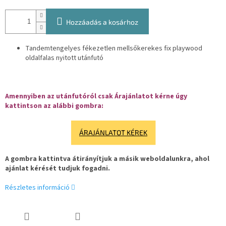
Hozzáadás a kosárhoz
Tandemtengelyes fékezetlen mellsőkerekes fix playwood
oldalfalas nyitott utánfutó
Amennyiben az utánfutóról csak Árajánlatot kérne úgy
kattintson az alábbi gombra:
ÁRAJÁNLATOT KÉREK
A gombra kattintva átirányítjuk a másik weboldalunkra, ahol
ajánlat kérését tudjuk fogadni.
Részletes információ