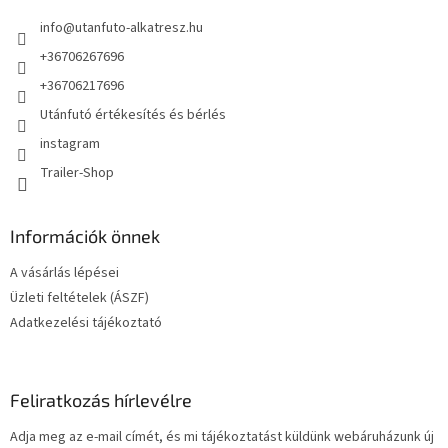
é
í
info
@
utanfuto-alkatresz.hu
t
c
á
+36706267696
s
e
+36706217696
l
Utánfutó értékesítés és bérlés
e
m
instagram
e
Trailer-Shop
i
Információk önnek
A vásárlás lépései
Üzleti feltételek (ÁSZF)
Adatkezelési tájékoztató
Feliratkozás hírlevélre
Adja meg az e-mail címét, és mi tájékoztatást küldünk webáruházunk új