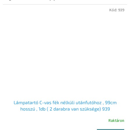
Kód:
939
Lámpatartó C-vas fék nélküli utánfutóhoz , 99cm
hosszú , 1db ( 2 darabra van szüksége) 939
Raktáron