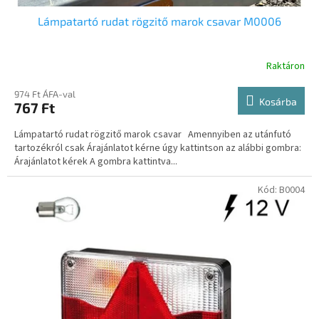
a
Lámpatartó rudat rögzitő marok csavar M0006
Raktáron
974 Ft ÁFA-val
Kosárba
767 Ft
Lámpatartó rudat rögzitő marok csavar Amennyiben az utánfutó
tartozékról csak Árajánlatot kérne úgy kattintson az alábbi gombra:
Árajánlatot kérek A gombra kattintva...
Kód:
B0004