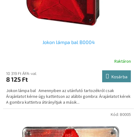
Jokon lámpa bal B0004
Raktáron
10 319 Ft ÁFA-val
Kosárba
8 125 Ft
Jokon lámpa bal Amennyiben az utánfutó tartozékról csak
Árajánlatot kérne úgy kattintson az alábbi gombra: Árajánlatot kérek
A gombra kattintva átirányítjuk a másik...
Kód:
B0005