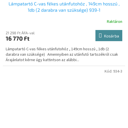
Lámpatartó C-vas fékes utánfutohóz , 149cm hosszú ,
1db (2 darabra van szüksége) 939-1
Raktáron
21 298 Ft ÁFA-val
Kosárba
16 770 Ft
Lámpatartó C-vas fékes utánfutohóz , 149cm hosszú , 1db (2
darabra van szüksége) Amennyiben az utánfutó tartozékról csak
Árajánlatot kérne úgy kattintson az alábbi...
Kód:
934-3