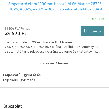
Lámpatartó elem 1900mm hosszú ALFA Marine 26325,
27025, 46325, 47025,48625 csónakszállítókhoz 934-1
Raktáron
31 204 Ft ÁFA-val
Kosárba
24 570 Ft
Lámpatartó elem 1900mm hosszú ALFA Marine
26325,27025,46325,47025,48625 csónakszállítókhoz Amennyiben
az utánfutó tartozékról csak Árajánlatot kérne úgy kattintson az...
összesen
9
termék
L
i
s
Teljeskörű ügyintézés
t
Teljeskörű ügyintézés
a
i
L
r
á
á
b
n
l
Kapcsolat
y