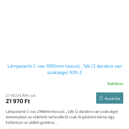
Lámpatartó C-vas 1990mm hosszú , 1db (2 darabra van
szüksége) 939-2
Raktáron
27 902 Ft ÁFA-val
Kosárba
21 970 Ft
Lámpatartó C-vas 1990mm hosszú , 1db (2 darabra van szüksége)
Amennyiben az utánfutó tartozékról csak Árajánlatot kérne úgy
kattintson az alábbi gombra:...