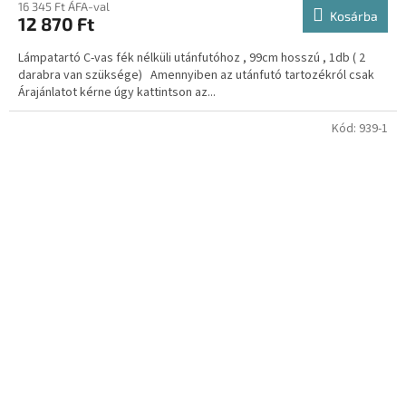
16 345 Ft ÁFA-val
Kosárba
12 870 Ft
Lámpatartó C-vas fék nélküli utánfutóhoz , 99cm hosszú , 1db ( 2
darabra van szüksége) Amennyiben az utánfutó tartozékról csak
Árajánlatot kérne úgy kattintson az...
Kód:
939-1