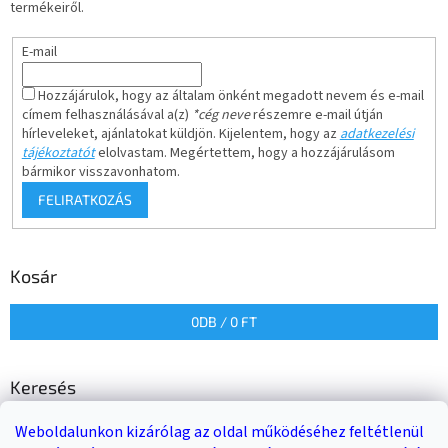
termékeiről.
E-mail
Hozzájárulok, hogy az általam önként megadott nevem és e-mail
címem felhasználásával a(z)
*cég neve
részemre e-mail útján
hírleveleket, ajánlatokat küldjön. Kijelentem, hogy az
adatkezelési
tájékoztatót
elolvastam. Megértettem, hogy a hozzájárulásom
bármikor visszavonhatom.
FELIRATKOZÁS
Kosár
0
DB /
0 FT
Keresés
Weboldalunkon kizárólag az oldal működéséhez feltétlenül
KERESÉS