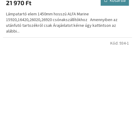
Kosárba
21 970 Ft
Lámpatartó elem 1450mm hosszú ALFA Marine
15920,16420,26020,26920 csónakszállítókhoz Amennyiben az
utánfutó tartozékról csak Árajánlatot kérne úgy kattintson az
alábbi...
Kód:
934-1