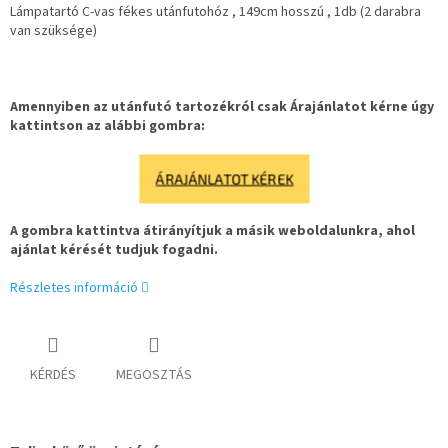
Lámpatartó C-vas fékes utánfutohóz , 149cm hosszú , 1db (2 darabra
van szüksége)
Amennyiben az utánfutó tartozékról csak Árajánlatot kérne úgy
kattintson az alábbi gombra:
ÁRAJÁNLATOT KÉREK
A gombra kattintva átirányítjuk a másik weboldalunkra, ahol
ajánlat kérését tudjuk fogadni.
Részletes információ
KÉRDÉS
MEGOSZTÁS