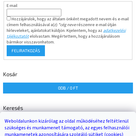
E-mail
Hozzájárulok, hogy az általam önként megadott nevem és e-mail
címem felhasználásával a(z)
*cég neve
részemre e-mail útján
hírleveleket, ajánlatokat küldjön. Kijelentem, hogy az
adatkezelési
tájékoztatót
elolvastam. Megértettem, hogy a hozzájárulásom
bármikor visszavonhatom.
FELIRATKOZÁS
Kosár
0
DB /
0 FT
Keresés
Weboldalunkon kizárólag az oldal működéséhez feltétlenül
KERESÉS
szükséges és munkamenet támogató, az egyes felhasználói
munkamenetek azonosítására szolgáló sütiket (cookies)