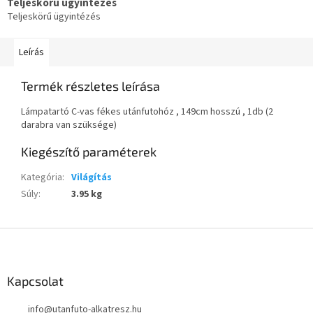
Teljeskörű ügyintézés
Teljeskörű ügyintézés
Leírás
Termék részletes leírása
Lámpatartó C-vas fékes utánfutohóz , 149cm hosszú , 1db (2
darabra van szüksége)
Kiegészítő paraméterek
Kategória
:
Világítás
Súly
:
3.95 kg
L
á
b
l
Kapcsolat
é
info
@
utanfuto-alkatresz.hu
c