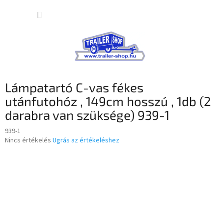
Ugrás
KOSÁR
a
fő
tartalomhoz
Lámpatartó C-vas fékes
utánfutohóz , 149cm hosszú , 1db (2
darabra van szüksége) 939-1
939-1
A
Nincs értékelés
Ugrás az értékeléshez
termék
átlagos
értékelése
5-
ből
0,0
csillag.