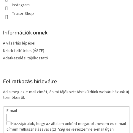
m
instagram
e
Trailer-Shop
i
Információk önnek
A vásárlás lépései
Üzleti feltételek (ÁSZF)
Adatkezelési tájékoztató
Feliratkozás hírlevélre
Adja meg az e-mail címét, és mi tájékoztatást küldünk webáruházunk új
termékeiről.
E-mail
Hozzájárulok, hogy az általam önként megadott nevem és e-mail
címem felhasználásával a(z)
*cég neve
részemre e-mail útján