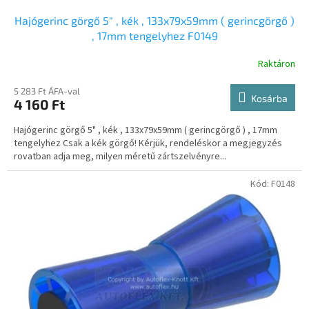
a
Hajógerinc görgő 5" , kék , 133x79x59mm ( gerincgörgő )
, 17mm tengelyhez F0149
Raktáron
5 283 Ft ÁFA-val
Kosárba
4 160 Ft
Hajógerinc görgő 5" , kék , 133x79x59mm ( gerincgörgő ) , 17mm
tengelyhez Csak a kék görgő! Kérjük, rendeléskor a megjegyzés
rovatban adja meg, milyen méretű zártszelvényre...
Kód:
F0148