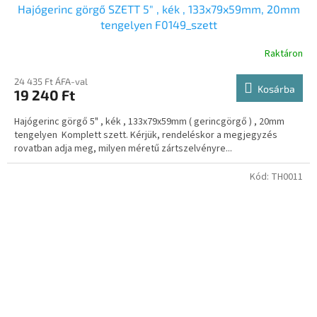
Hajógerinc görgő SZETT 5" , kék , 133x79x59mm, 20mm
tengelyen F0149_szett
Raktáron
24 435 Ft ÁFA-val
Kosárba
19 240 Ft
Hajógerinc görgő 5" , kék , 133x79x59mm ( gerincgörgő ) , 20mm
tengelyen Komplett szett. Kérjük, rendeléskor a megjegyzés
rovatban adja meg, milyen méretű zártszelvényre...
Kód:
TH0011