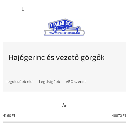
Ugrás
KOSÁR
a
fő
tartalomhoz
Hajógerinc és vezető görgők
T
e
Legolcsóbb elöl
Legdrágább
ABC szerint
r
m
é
Ár
k
e
4160
Ft
46670
Ft
k
r