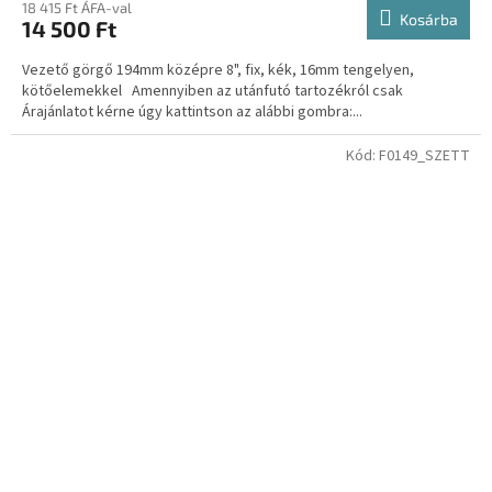
18 415 Ft ÁFA-val
Kosárba
14 500 Ft
Vezető görgő 194mm középre 8", fix, kék, 16mm tengelyen,
kötőelemekkel Amennyiben az utánfutó tartozékról csak
Árajánlatot kérne úgy kattintson az alábbi gombra:...
Kód:
F0149_SZETT