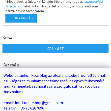
hírleveleket, ajánlatokat küldjön. Kijelentem, hogy az
adatkezelési
tájékoztatót
elolvastam. Megértettem, hogy a hozzájárulásom
bármikor visszavonhatom.
FELIRATKOZÁS
Kosár
0
DB /
0 FT
Keresés
Weboldalunkon kizárólag az oldal működéséhez feltétlenül
KERESÉS
szükséges és munkamenet támogató, az egyes felhasználói
munkamenetek azonosítására szolgáló sütiket (cookies)
használunk.
Trailer-Shop
Trailer Rent
3-as sz. link
email: info.trailershop@gmail.com
telefon: + 36 70 6267696