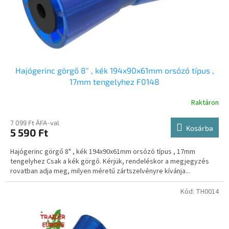
Hajógerinc görgő 8" , kék 194x90x61mm orsózó típus ,
17mm tengelyhez F0148
Raktáron
7 099 Ft ÁFA-val
Kosárba
5 590 Ft
Hajógerinc görgő 8" , kék 194x90x61mm orsózó típus , 17mm
tengelyhez Csak a kék görgő. Kérjük, rendeléskor a megjegyzés
rovatban adja meg, milyen méretű zártszelvényre kívánja...
Kód:
TH0014