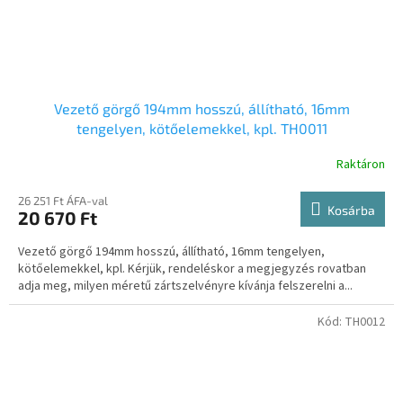
Vezető görgő 194mm hosszú, állítható, 16mm
tengelyen, kötőelemekkel, kpl. TH0011
Raktáron
26 251 Ft ÁFA-val
Kosárba
20 670 Ft
Vezető görgő 194mm hosszú, állítható, 16mm tengelyen,
kötőelemekkel, kpl. Kérjük, rendeléskor a megjegyzés rovatban
adja meg, milyen méretű zártszelvényre kívánja felszerelni a...
Kód:
TH0012