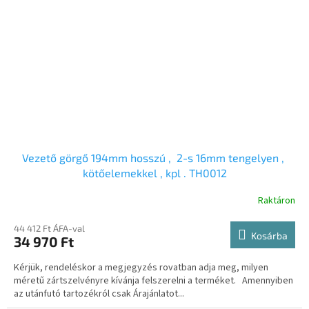
Vezető görgő 194mm hosszú , 2-s 16mm tengelyen ,
kötőelemekkel , kpl . TH0012
Raktáron
44 412 Ft ÁFA-val
Kosárba
34 970 Ft
Kérjük, rendeléskor a megjegyzés rovatban adja meg, milyen
méretű zártszelvényre kívánja felszerelni a terméket. Amennyiben
az utánfutó tartozékról csak Árajánlatot...