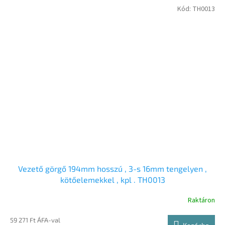
Kód:
TH0013
Vezető görgő 194mm hosszú , 3-s 16mm tengelyen ,
kötőelemekkel , kpl . TH0013
Raktáron
59 271 Ft ÁFA-val