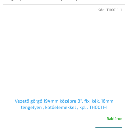
Kód:
TH0011-1
Vezető görgő 194mm középre 8″, fix, kék, 16mm
tengelyen , kötőelemekkel , kpl . TH0011-1
Raktáron