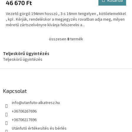
Kosárba
46 670 Ft
Vezető görgő 194mm hosszú , 3-s 16mm tengelyen , kötőelemekkel
, kpl . Kérjük, rendeléskor a megjegyzés rovatban adja meg, milyen
méretű zártszelvényre kívánja felszerelni a...
összesen
8
termék
L
i
s
Teljeskörű ügyintézés
t
Teljeskörű ügyintézés
a
i
L
r
á
á
b
n
l
Kapcsolat
y
é
í
info
@
utanfuto-alkatresz.hu
t
c
á
+36706267696
s
e
+36706217696
l
Utánfutó értékesítés és bérlés
e