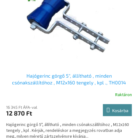
Hajógerinc görgő 5", állítható , minden
csónakszállítóhoz , M12x160 tengely , kpl ., TH0014
Raktáron
16 345 Ft ÁFA-val
Kosárba
12 870 Ft
Hajógerinc görgő 5", állítható , minden csónakszállítóhoz , M12x160
tengely , kpl . Kérjük, rendeléskor a megjegyzés rovatban adja
meg, milyen méretű zártszelvényre kívánja...