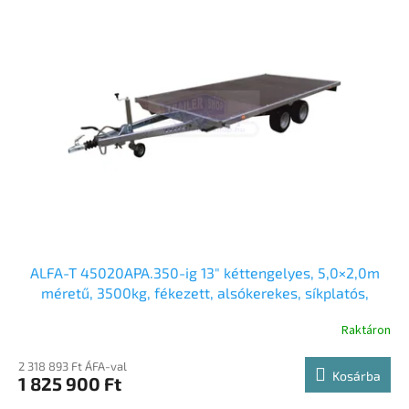
ALFA-T 45020APA.350-ig 13″ kéttengelyes, 5,0×2,0m
méretű, 3500kg, fékezett, alsókerekes, síkplatós,
uniplatós utánfutó, autószállító trailer, tréler és
Raktáron
autószállító tréler felhajtó rámpával
2 318 893 Ft ÁFA-val
Kosárba
1 825 900 Ft