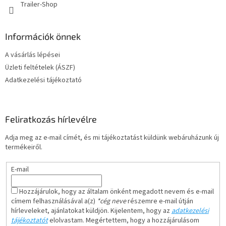
Trailer-Shop
i
Információk önnek
A vásárlás lépései
Üzleti feltételek (ÁSZF)
Adatkezelési tájékoztató
Feliratkozás hírlevélre
Adja meg az e-mail címét, és mi tájékoztatást küldünk webáruházunk új
termékeiről.
E-mail
Hozzájárulok, hogy az általam önként megadott nevem és e-mail
címem felhasználásával a(z)
*cég neve
részemre e-mail útján
hírleveleket, ajánlatokat küldjön. Kijelentem, hogy az
adatkezelési
tájékoztatót
elolvastam. Megértettem, hogy a hozzájárulásom