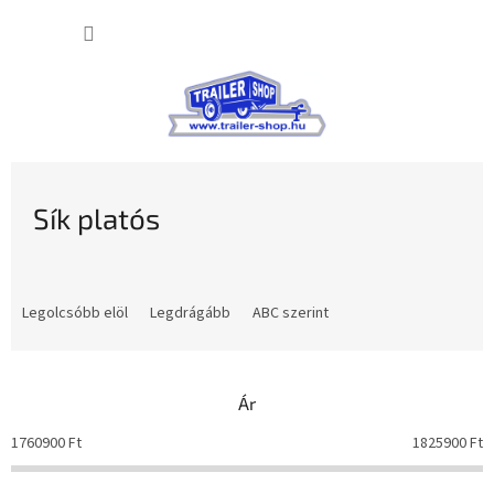
Ugrás
KOSÁR
a
fő
tartalomhoz
Sík platós
T
e
Legolcsóbb elöl
Legdrágább
ABC szerint
r
m
é
Ár
k
e
1760900
Ft
1825900
Ft
k
r