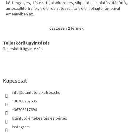
kéttengelyes, fékezett, alsókerekes, síkplatós, uniplatós utánfutó,
autószállító trailer, tréler és autószállító tréler felhajtó rámpával
Amennyiben az...
összesen
2
termék
L
i
s
Teljeskörű ügyintézés
t
Teljeskörű ügyintézés
a
i
L
r
á
á
b
n
l
Kapcsolat
y
é
í
info
@
utanfuto-alkatresz.hu
t
c
á
+36706267696
s
e
+36706217696
l
Utánfutó értékesítés és bérlés
e
m
instagram
e