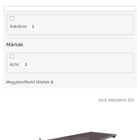
e
n
d
e
Raktáron
2
z
é
s
Márkák
e
ALFA
2
Megjeleníthető tételek
2
T
Kód:
44020APA.350
e
r
m
é
k
e