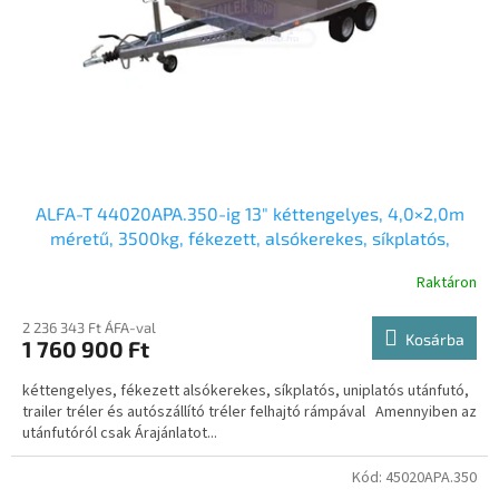
k
l
i
s
t
á
j
a
ALFA-T 44020APA.350-ig 13″ kéttengelyes, 4,0×2,0m
méretű, 3500kg, fékezett, alsókerekes, síkplatós,
uniplatós utánfutó, autószállító trailer, tréler és
Raktáron
autószállító tréler felhajtó rámpával
2 236 343 Ft ÁFA-val
Kosárba
1 760 900 Ft
kéttengelyes, fékezett alsókerekes, síkplatós, uniplatós utánfutó,
trailer tréler és autószállító tréler felhajtó rámpával Amennyiben az
utánfutóról csak Árajánlatot...
Kód:
45020APA.350