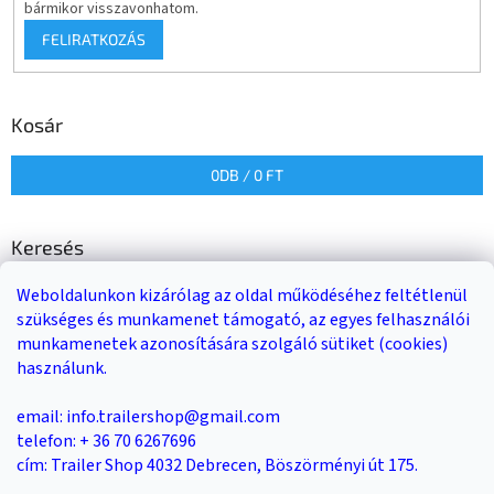
bármikor visszavonhatom.
FELIRATKOZÁS
Kosár
0
DB /
0 FT
Keresés
Weboldalunkon kizárólag az oldal működéséhez feltétlenül
KERESÉS
szükséges és munkamenet támogató, az egyes felhasználói
munkamenetek azonosítására szolgáló sütiket (cookies)
használunk.
Trailer-Shop
Trailer Rent
3-as sz. link
email: info.trailershop@gmail.com
telefon: + 36 70 6267696
cím: Trailer Shop 4032 Debrecen, Böszörményi út 175.