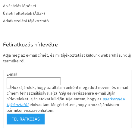
A vásárlás lépései
Üzleti feltételek (ÁSZF)
Adatkezelési tájékoztató
Feliratkozás hírlevélre
Adja meg az e-mail címét, és mi tájékoztatást küldünk webáruházunk új
termékeiről.
E-mail
Hozzájárulok, hogy az általam önként megadott nevem és e-mail
címem felhasználásával a(z)
*cég neve
részemre e-mail útján
hírleveleket, ajánlatokat küldjön. Kijelentem, hogy az
adatkezelési
tájékoztatót
elolvastam. Megértettem, hogy a hozzájárulásom
bármikor visszavonhatom.
FELIRATKOZÁS