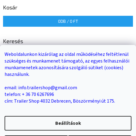
Kosár
0
DB /
0 FT
Keresés
Weboldalunkon kizárólag az oldal működéséhez feltétlenül
KERESÉS
szükséges és munkamenet támogató, az egyes felhasználói
munkamenetek azonosítására szolgáló sütiket (cookies)
használunk.
Trailer-Shop
Trailer Rent
3-as sz. link
email: info.trailershop@gmail.com
telefon: + 36 70 6267696
cím: Trailer Shop 4032 Debrecen, Böszörményi út 175.
Shoptet készítette
Beállítások