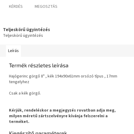
KÉRDÉS
MEGOSZTÁS
Teljeskörű ügyintézés
Teljeskörű ügyintézés
Leírás
Termék részletes leírása
Hajógerinc görgő 8" , kék 194x90x61mm orsózó típus , 17mm
tengelyhez
Csak a kék görgő.
Kérjük, rendeléskor a megjegyzés rovatban adja meg,
milyen méretű zártszelvényre kívánja felszerelni a
terméket.
Kiegészítő paraméterek