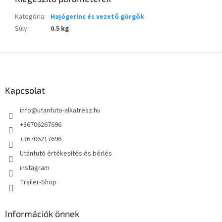
Kategória
:
Hajógerinc és vezető görgők
Súly
:
0.5 kg
L
á
b
l
Kapcsolat
é
info
@
utanfuto-alkatresz.hu
c
+36706267696
+36706217696
Utánfutó értékesítés és bérlés
instagram
Trailer-Shop
Információk önnek