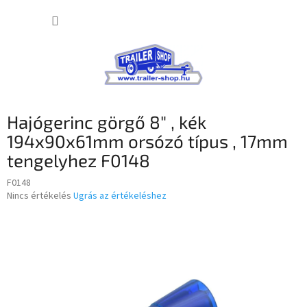
Ugrás
KOSÁR
a
fő
tartalomhoz
Hajógerinc görgő 8" , kék
194x90x61mm orsózó típus , 17mm
tengelyhez F0148
F0148
A
Nincs értékelés
Ugrás az értékeléshez
termék
átlagos
értékelése
5-
ből
0,0
csillag.