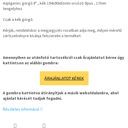
Hajógerinc görgő 8" , kék 194x90x61mm orsózó típus , 17mm
tengelyhez
Csak a kék görgő.
Kérjük, rendeléskor a megjegyzés rovatban adja meg, milyen méretű
zártszelvényre kívánja felszerelni a terméket.
Amennyiben az utánfutó tartozékról csak Árajánlatot kérne úgy
kattintson az alábbi gombra:
ÁRAJÁNLATOT KÉREK
A gombra kattintva átirányítjuk a másik weboldalunkra, ahol
ajánlat kérését tudjuk fogadni.
Részletes információ