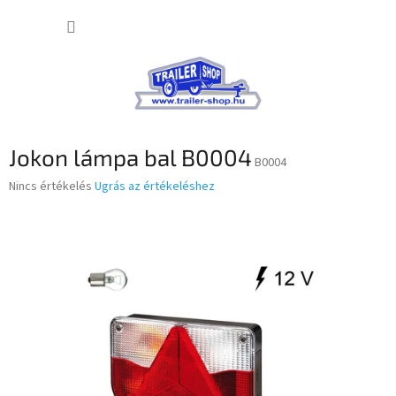
Ugrás
KOSÁR
a
fő
tartalomhoz
Jokon lámpa bal B0004
B0004
A
Nincs értékelés
Ugrás az értékeléshez
termék
átlagos
értékelése
5-
ből
0,0
csillag.