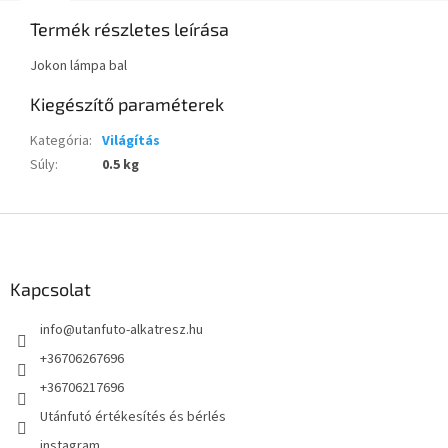
Termék részletes leírása
Jokon lámpa bal
Kiegészítő paraméterek
Kategória
:
Világítás
Súly
:
0.5 kg
L
á
b
l
Kapcsolat
é
info
@
utanfuto-alkatresz.hu
c
+36706267696
+36706217696
Utánfutó értékesítés és bérlés
instagram