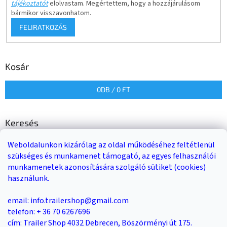
tájékoztatót
elolvastam. Megértettem, hogy a hozzájárulásom
bármikor visszavonhatom.
FELIRATKOZÁS
Kosár
0
DB /
0 FT
Keresés
Weboldalunkon kizárólag az oldal működéséhez feltétlenül
KERESÉS
szükséges és munkamenet támogató, az egyes felhasználói
munkamenetek azonosítására szolgáló sütiket (cookies)
használunk.
Trailer-Shop
Trailer Rent
3-as sz. link
email: info.trailershop@gmail.com
telefon: + 36 70 6267696
cím: Trailer Shop 4032 Debrecen, Böszörményi út 175.