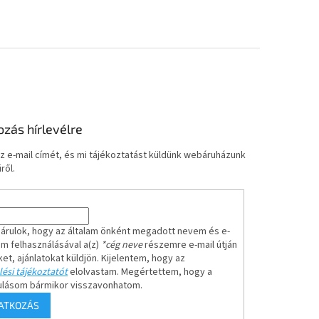
ozás hírlevélre
z e-mail címét, és mi tájékoztatást küldünk webáruházunk
ről.
árulok, hogy az általam önként megadott nevem és e-
em felhasználásával a(z)
*cég neve
részemre e-mail útján
ket, ajánlatokat küldjön. Kijelentem, hogy az
ési tájékoztatót
elolvastam. Megértettem, hogy a
ulásom bármikor visszavonhatom.
RATKOZÁS