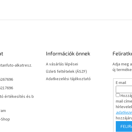
at
Információk önnek
Feliratk
A vásárlás lépései
Adja meg a
utanfuto-alkatresz.
új termékei
Üzleti feltételek (ÁSZF)
Adatkezelési tájékoztató
6267696
E-mail
6217696
Hozzáj
tó értékesítés és b
mail cím
hírlevele
ram
adatkezel
hozzájár
r-Shop
FELI