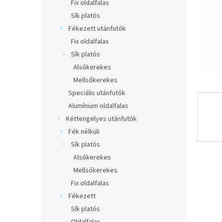
l
Fix oldalfalas
Sík platós
Fékezett utánfutók
Fix oldalfalas
Sík platós
Alsókerekes
Mellsőkerekes
Speciális utánfutók
Alumínium oldalfalas
Kéttengelyes utánfutók
Fék nélküli
Sík platós
Alsókerekes
Mellsőkerekes
Fix oldalfalas
Fékezett
Sík platós