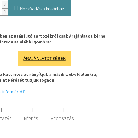
Hozzáadás a kosárhoz
en az utánfutó tartozékról csak Árajánlatot kérne
intson az alábbi gombra:
ÁRAJÁNLATOT KÉREK
 kattintva átirányítjuk a másik weboldalunkra,
nlat kérését tudjuk fogadni.
s információ
TATÁS
KÉRDÉS
MEGOSZTÁS