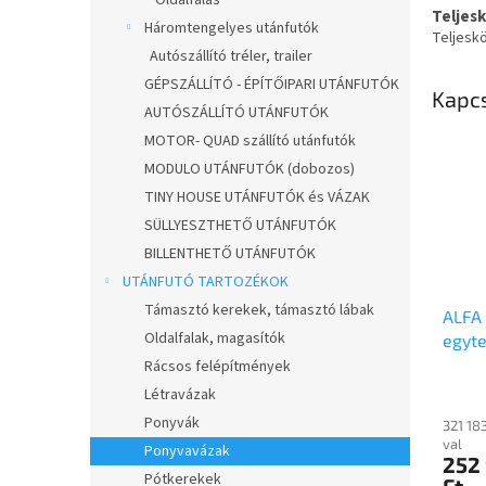
Oldalfalas
Teljes
Háromtengelyes utánfutók
Teljesk
Autószállító tréler, trailer
GÉPSZÁLLÍTÓ - ÉPÍTŐIPARI UTÁNFUTÓK
Kapc
AUTÓSZÁLLÍTÓ UTÁNFUTÓK
MOTOR- QUAD szállító utánfutók
MODULO UTÁNFUTÓK (dobozos)
TINY HOUSE UTÁNFUTÓK és VÁZAK
SÜLLYESZTHETŐ UTÁNFUTÓK
BILLENTHETŐ UTÁNFUTÓK
UTÁNFUTÓ TARTOZÉKOK
Támasztó kerekek, támasztó lábak
ALFA
Oldalfalak, magasítók
egyte
méret
Rácsos felépítmények
fékez
Létravázak
fix o
Ponyvák
321 18
utánf
val
Ponyvavázak
252
Pótkerekek