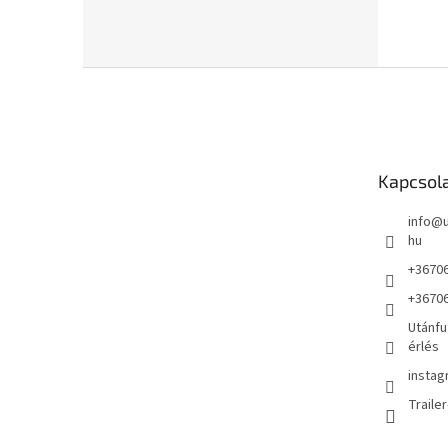
L
á
b
l
é
Kapcsol
c
info
@
hu
+3670
+3670
Utánfu
érlés
instag
Traile