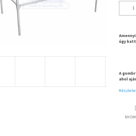
Amennyib
úgy katt
A gombra
ahol ajá
Részlete
NYOM