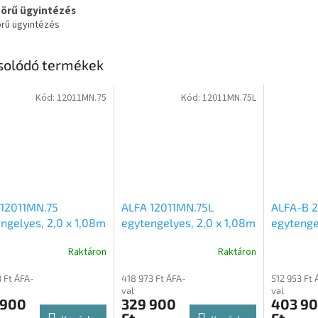
körű ügyintézés
örű ügyintézés
solódó termékek
Kód:
12011MN.75
Kód:
12011MN.75L
 12011MN.75
ALFA 12011MN.75L
ALFA-B 
ngelyes, 2,0 x 1,08m
egytengelyes, 2,0 x 1,08m
egytenge
ű, 750kg,
méretű, 750kg,
méretű, 
Raktáron
Raktáron
etlen mellsőkerekes
fékezetlen mellsőkerekes
mellsőke
ldalfalas nyitott
fix oldalfalas nyitott
oldalfal
3 Ft ÁFA-
418 973 Ft ÁFA-
512 953 Ft 
utó
utánfutó
val
val
 900
329 900
403 9