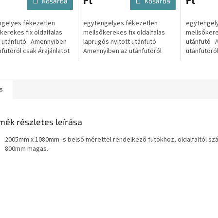
Ft
Ft
Kosárba
Kosárba
gelyes fékezetlen
egytengelyes fékezetlen
egytengel
kerekes fix oldalfalas
mellsőkerekes fix oldalfalas
mellsőkerek
t utánfutó Amennyiben
laprugós nyitott utánfutó
utánfutó 
nfutóról csak Árajánlatot
Amennyiben az utánfutóról
utánfutóról
úgy kattintson az alábbi
csak Árajánlatot kérne úgy
kérne úgy k
: Árajánlatot...
kattintson az alábbi gombra:...
gombra: Ára
s
mék részletes leírása
2005mm x 1080mm -s belső mérettel rendelkező futókhoz, oldalfaltól sz
800mm magas.