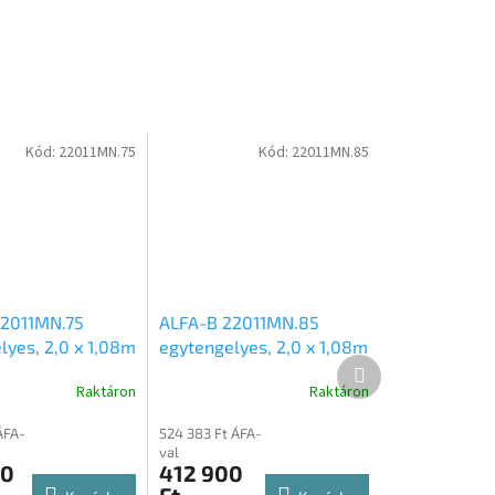
Kód:
22011MN.75
Kód:
22011MN.85
22011MN.75
ALFA-B 22011MN.85
lyes, 2,0 x 1,08m
egytengelyes, 2,0 x 1,08m
Következő
750kg, fékezett
méretű, 850kg, fékezett
termék
Raktáron
Raktáron
rekes fix
mellsőkerekes fix
as utánfutó
oldalfalas utánfutó
ÁFA-
524 383 Ft ÁFA-
val
00
412 900