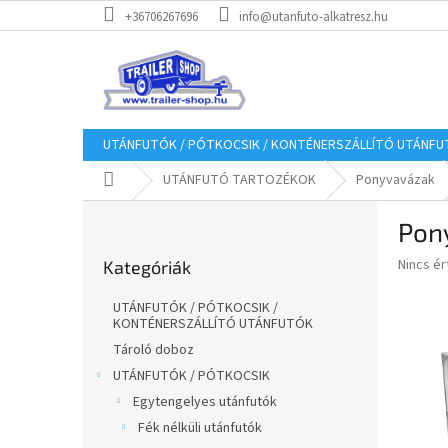
Ugrás
+36706267696
info@utanfuto-alkatresz.hu
a
fő
tartalomhoz
UTÁNFUTÓK / PÓTKOCSIK / KONTÉNERSZÁLLÍTÓ UTÁNF
Kezdőlap
UTÁNFUTÓ TARTOZÉKOK
Ponyvavázak
O
Pon
l
Kategóriák
d
A
Nincs é
Kategóriák
átugrása
a
termék
l
átlagos
UTÁNFUTÓK / PÓTKOCSIK /
s
értékel
KONTÉNERSZÁLLÍTÓ UTÁNFUTÓK
5-
ó
Tároló doboz
ből
p
UTÁNFUTÓK / PÓTKOCSIK
0,0
a
csillag.
Egytengelyes utánfutók
n
Fék nélküli utánfutók
e