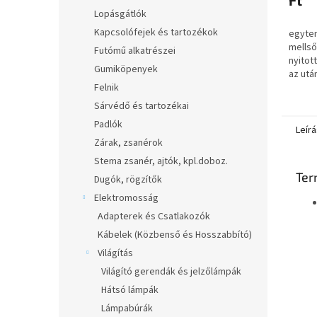
Ft
Lopásgátlók
Kapcsolófejek és tartozékok
egyten
mellső
Futómű alkatrészei
nyitot
Gumiköpenyek
az utá
Felnik
kérne 
gombra
Sárvédő és tartozékai
Padlók
Leírá
Zárak, zsanérok
Stema zsanér, ajtók, kpl.doboz.
Ter
Dugók, rögzítők
Elektromosság
Adapterek és Csatlakozók
Kábelek (Közbenső és Hosszabbító)
Világítás
Világító gerendák és jelzőlámpák
Hátsó lámpák
Lámpabúrák