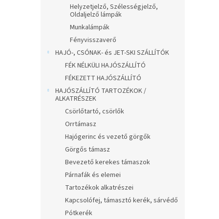
Helyzetjelző, Szélességjelző,
Oldaljelző lámpák
Munkalámpák
Fényvisszaverő
HAJÓ-, CSÓNAK- és JET-SKI SZÁLLÍTÓK
FÉK NÉLKÜLI HAJÓSZÁLLÍTÓ
FÉKEZETT HAJÓSZÁLLÍTÓ
HAJÓSZÁLLÍTÓ TARTOZÉKOK /
ALKATRÉSZEK
Csörlőtartó, csörlők
Orrtámasz
Hajógerinc és vezető görgők
Görgős támasz
Bevezető kerekes támaszok
Párnafák és elemei
Tartozékok alkatrészei
Kapcsolófej, támasztó kerék, sárvédő
Pótkerék