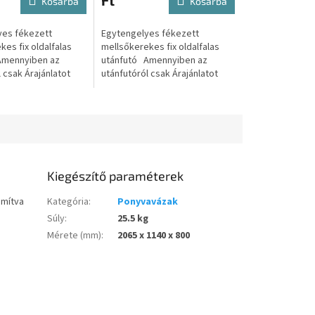
Ft
Kosárba
Kosárba
yes fékezett
Egytengelyes fékezett
es fix oldalfalas
mellsőkerekes fix oldalfalas
Amennyiben az
utánfutó Amennyiben az
 csak Árajánlatot
utánfutóról csak Árajánlatot
attintson az alábbi
kérne úgy kattintson az alábbi
jánlatot kérek A...
gombra: Árajánlatot kérek A...
Kiegészítő paraméterek
ámítva
Kategória
:
Ponyvavázak
Súly
:
25.5 kg
Mérete (mm)
:
2065 x 1140 x 800