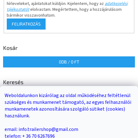
hírleveleket, ajánlatokat küldjön. Kijelentem, hogy az
adatkezelési
tájékoztatót
elolvastam. Megértettem, hogy a hozzájárulásom
bármikor visszavonhatom.
FELIRATKOZÁS
Kosár
0
DB /
0 FT
Keresés
Weboldalunkon kizárólag az oldal működéséhez feltétlenül
KERESÉS
szükséges és munkamenet támogató, az egyes felhasználói
munkamenetek azonosítására szolgáló sütiket (cookies)
használunk.
Trailer-Shop
Trailer Rent
3-as sz. link
email: info.trailershop@gmail.com
telefon: + 36 70 6267696