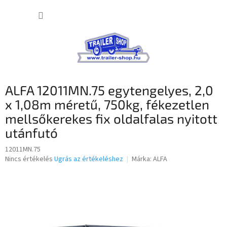
Ugrás
KOSÁR
a
fő
tartalomhoz
ALFA 12011MN.75 egytengelyes, 2,0
x 1,08m méretű, 750kg, fékezetlen
mellsőkerekes fix oldalfalas nyitott
utánfutó
12011MN.75
A
Nincs értékelés
Ugrás az értékeléshez
Márka:
ALFA
termék
átlagos
értékelése
5-
ből
0,0
csillag.