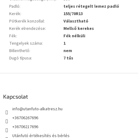
Padló
:
teljes rétegelt lemez padló
Kerék
:
155/70R13
Pótkerék konzollal
:
Választható
Kerék elrendezése
:
Mellső kerekes
Fék
:
Fék nélküli
Tengelyek száma
:
1
Billenthető
:
nem
Dugó típusa
:
7 tűs
L
á
b
l
Kapcsolat
é
info
@
utanfuto-alkatresz.hu
c
+36706267696
+36706217696
Utánfutó értékesítés és bérlés