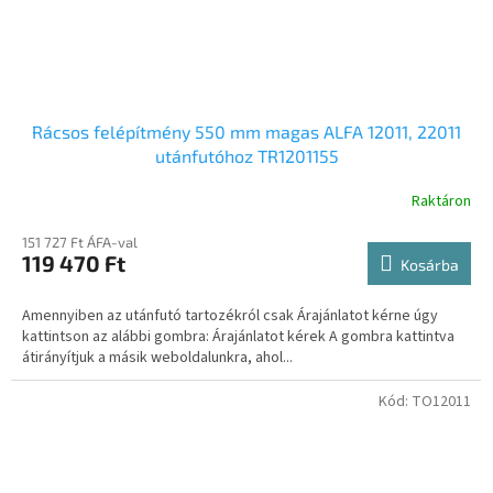
Rácsos felépítmény 550 mm magas ALFA 12011, 22011
utánfutóhoz TR1201155
Raktáron
151 727 Ft ÁFA-val
119 470 Ft
Kosárba
Amennyiben az utánfutó tartozékról csak Árajánlatot kérne úgy
kattintson az alábbi gombra: Árajánlatot kérek A gombra kattintva
átirányítjuk a másik weboldalunkra, ahol...
Kód:
TO12011