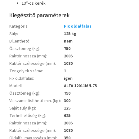
13”-os kerék
Kiegészítő paraméterek
Kategória
:
Fix oldalfalas
Súly
:
125 kg
Billenthető
:
nem
Össztömeg (kg)
:
750
Raktér hossza (mm)
:
2005
Raktér szélessége (mm)
:
1080
Tengelyek száma
:
1
Fix oldalfalas
:
igen
Modell
:
ALFA 12011MN.75
Össztömeg (kg)
:
750
Visszaminősíthető min. (kg)
:
300
Saját súly (kg)
:
125
Terhelhetőség (kg)
:
625
Raktér hossza (mm)
:
2005
Raktér szélessége (mm)
:
1080
Oldalfal magassága (mm)
:
350