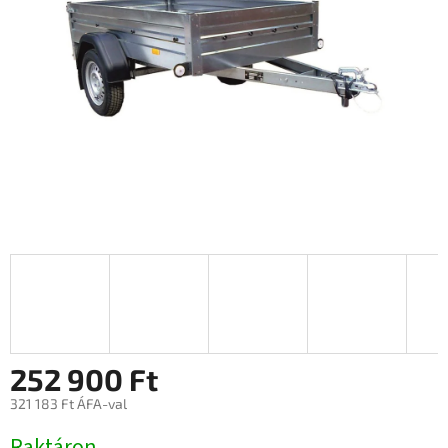
252 900 Ft
321 183 Ft ÁFA-val
Egységár:
Raktáron