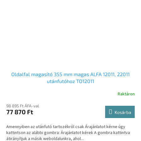
Oldalfal magasító 355 mm magas ALFA 12011, 22011
utánfutóhoz TO12011
Raktáron
98 895 Ft ÁFA-val
77 870 Ft
Kosárba
Amennyiben az utánfutó tartozékról csak Árajánlatot kérne úgy
kattintson az alábbi gombra: Árajánlatot kérek A gombra kattintva
átirányítjuk a másik weboldalunkra, ahol...