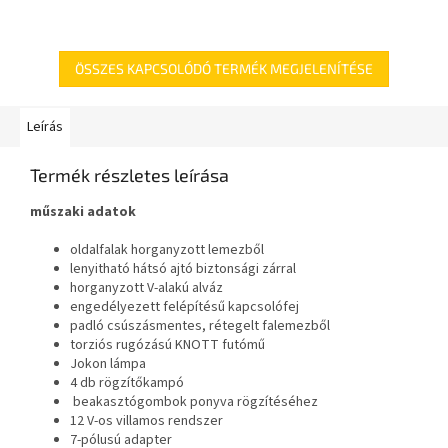
ÖSSZES KAPCSOLÓDÓ TERMÉK MEGJELENÍTÉSE
Leírás
Termék részletes leírása
műszaki adatok
oldalfalak horganyzott lemezből
lenyitható hátsó ajtó biztonsági zárral
horganyzott V-alakú alváz
engedélyezett felépítésű kapcsolófej
padló csúszásmentes, rétegelt falemezből
torziós rugózású KNOTT futómű
Jokon lámpa
4 db rögzítőkampó
beakasztógombok ponyva rögzítéséhez
12 V-os villamos rendszer
7-pólusú adapter