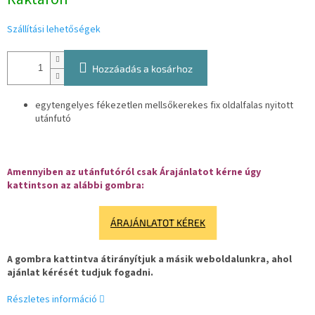
Szállítási lehetőségek
Hozzáadás a kosárhoz
egytengelyes fékezetlen mellsőkerekes fix oldalfalas nyitott
utánfutó
Amennyiben az utánfutóról csak Árajánlatot kérne úgy
kattintson az alábbi gombra:
ÁRAJÁNLATOT KÉREK
A gombra kattintva átirányítjuk a másik weboldalunkra, ahol
ajánlat kérését tudjuk fogadni.
Részletes információ