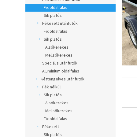
e
csillag.
l
Fix oldalfalas
Sík platós
Fékezett utánfutók
Fix oldalfalas
Sík platós
Alsókerekes
Mellsőkerekes
Speciális utánfutók
Alumínium oldalfalas
Kéttengelyes utánfutók
Fék nélküli
Sík platós
Alsókerekes
Mellsőkerekes
Fix oldalfalas
Fékezett
Sík platós