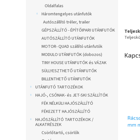
Oldalfalas
Háromtengelyes utánfutók
Autószállító tréler, trailer
GÉPSZÁLLÍTÓ - ÉPÍTŐIPARI UTÁNFUTÓK
Teljes
Teljesk
AUTÓSZÁLLÍTÓ UTÁNFUTÓK
MOTOR- QUAD szállító utánfutók
Kapc
MODULO UTÁNFUTÓK (dobozos)
TINY HOUSE UTÁNFUTÓK és VÁZAK
SÜLLYESZTHETŐ UTÁNFUTÓK
BILLENTHETŐ UTÁNFUTÓK
UTÁNFUTÓ TARTOZÉKOK
HAJÓ-, CSÓNAK- és JET-SKI SZÁLLÍTÓK
FÉK NÉLKÜLI HAJÓSZÁLLÍTÓ
FÉKEZETT HAJÓSZÁLLÍTÓ
Rácso
HAJÓSZÁLLÍTÓ TARTOZÉKOK /
ALKATRÉSZEK
mm m
22011
Csörlőtartó, csörlők
TR12