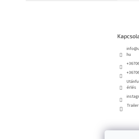
L
á
b
l
é
Kapcsol
c
info
@
hu
+3670
+3670
Utánfu
érlés
instag
Traile
Kosár