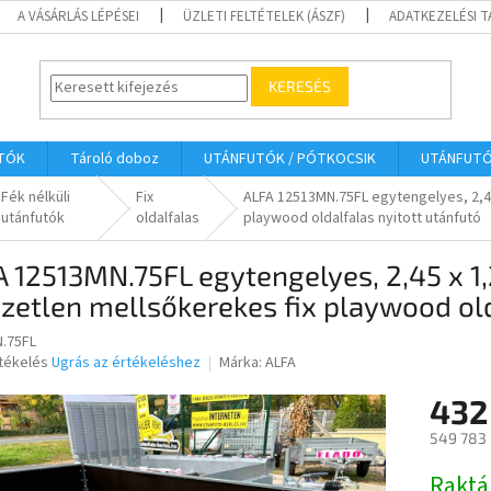
A VÁSÁRLÁS LÉPÉSEI
ÜZLETI FELTÉTELEK (ÁSZF)
ADATKEZELÉSI 
KERESÉS
UTÓK
Tároló doboz
UTÁNFUTÓK / PÓTKOCSIK
UTÁNFUT
Fék nélküli
Fix
ALFA 12513MN.75FL egytengelyes, 2,4
utánfutók
oldalfalas
playwood oldalfalas nyitott utánfutó
 12513MN.75FL egytengelyes, 2,45 x 1
zetlen mellsőkerekes fix playwood old
.75FL
rtékelés
Ugrás az értékeléshez
Márka:
ALFA
432
ése
549 783 
Egységár
Raktá