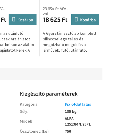
esetében) S0006
FA-
23 654 Ft ÁFA-
val
 Ft
18 625 Ft
Kosárba
Kosárba
 az utánfutó
A Gyorstámasztóláb komplett
 csak Árajánlatot
bilinccsel egy teljes és
attintson az alábbi
megbízható megoldás a
ajánlatot kérek A
járművek, futó, utánfutó,
intva átirányítjuk a
pótkocsi, trailer,
dalunkra, ahol...
vontatmányok stabilizálására. A
csomag egy pár...
Kiegészítő paraméterek
Kategória
:
Fix oldalfalas
Súly
:
185 kg
ALFA
Modell
:
12513MN.75FL
Össztömeg (kg)
:
750