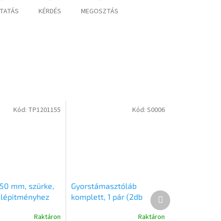
TATÁS
KÉRDÉS
MEGOSZTÁS
Kód:
TP1201155
Kód:
S0006
50 mm, szürke,
Gyorstámasztóláb
Következő
elépitményhez
komplett, 1 pár (2db
termék
1, 22011
konzol szükséges még a
Raktáron
Raktáron
5
fix oldalfalas kivitel