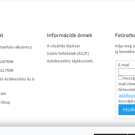
at
Információk önnek
Feliratk
A vásárlás lépései
Adja meg a
utanfuto-alkatresz.
új termékei
Üzleti feltételek (ÁSZF)
Adatkezelési tájékoztató
6267696
E-mail
6217696
Hozzáj
tó értékesítés és b
mail cím
hírlevele
ram
adatkezel
hozzájár
r-Shop
FELI
Keresés