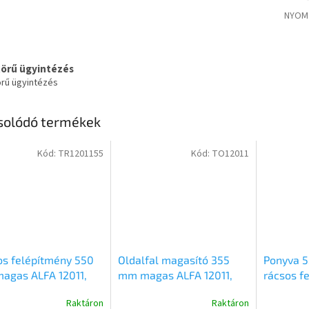
NYOM
körű ügyintézés
örű ügyintézés
solódó termékek
Kód:
TR1201155
Kód:
TO12011
s felépítmény 550
Oldalfal magasító 355
Ponyva 5
agas ALFA 12011,
mm magas ALFA 12011,
rácsos f
 utánfutóhoz
22011 utánfutóhoz
ALFA 1201
Raktáron
Raktáron
01155
TO12011
TP120115