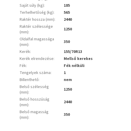
Saját súly (kg)
:
185
Terhelhetőség (kg)
:
565
Raktér hossza (mm)
:
2440
Raktér szélessége
1250
(mm)
:
Oldalfal magassága
350
(mm)
:
Kerék
:
155/70R13
Kerék elrendezése
:
Mellső kerekes
Fék
:
Fék nélküli
Tengelyek száma
:
1
Billenthető
:
nem
Belső szélesség
1250
(mm)
:
Belső hosszúság
2440
(mm)
:
Belső magasság
350
(mm)
: