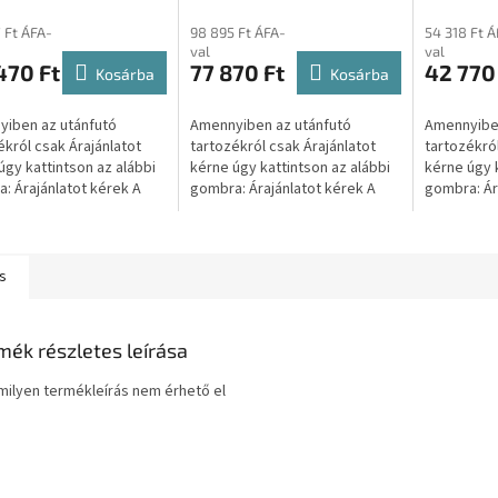
7 Ft ÁFA-
98 895 Ft ÁFA-
54 318 Ft Á
val
val
470 Ft
77 870 Ft
42 770
Kosárba
Kosárba
iben az utánfutó
Amennyiben az utánfutó
Amennyiben
ékról csak Árajánlatot
tartozékról csak Árajánlatot
tartozékról
úgy kattintson az alábbi
kérne úgy kattintson az alábbi
kérne úgy k
: Árajánlatot kérek A
gombra: Árajánlatot kérek A
gombra: Ár
 kattintva átirányítjuk a
gombra kattintva átirányítjuk a
gombra katt
weboldalunkra, ahol...
másik weboldalunkra, ahol...
másik webol
s
mék részletes leírása
ilyen termékleírás nem érhető el