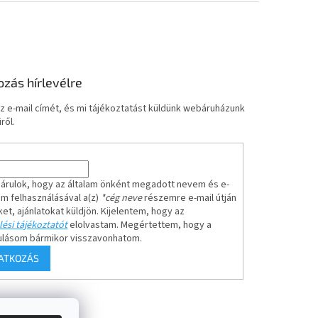
ozás hírlevélre
z e-mail címét, és mi tájékoztatást küldünk webáruházunk
ről.
árulok, hogy az általam önként megadott nevem és e-
em felhasználásával a(z)
*cég neve
részemre e-mail útján
ket, ajánlatokat küldjön. Kijelentem, hogy az
ési tájékoztatót
elolvastam. Megértettem, hogy a
ulásom bármikor visszavonhatom.
RATKOZÁS