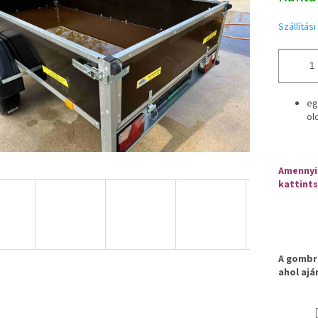
Szállítás
eg
ol
Amennyib
kattints
A gombra
ahol ajá