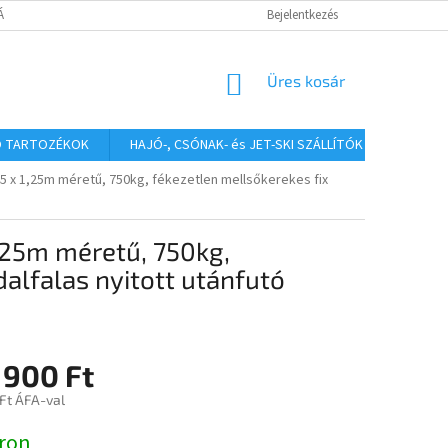
TÁJÉKOZTATÓ
Bejelentkezés
KOSÁR
Üres kosár
Ó TARTOZÉKOK
HAJÓ-, CSÓNAK- és JET-SKI SZÁLLÍTÓK
HAJÓS
5 x 1,25m méretű, 750kg, fékezetlen mellsőkerekes fix
,25m méretű, 750kg,
alfalas nyitott utánfutó
 900 Ft
Ft ÁFA-val
:
ron