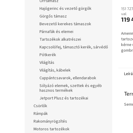
Orrtámasz
Hajógerinc és vezető görgők
151 72
val
Görgős támasz
119 
Bevezető kerekes támaszok
Párnafák és elemei
Amenny
tartoz
Tartozékok alkatrészei
kérne 
Kapcsolófej, támasztó kerék, sárvédő
gombra
Pótkerék
gombra
másik 
Világítás
Világítás, kábelek
Leírá
Cuppántcsavarok, ellendarabok
Sólyázó elemek, szettek és egyéb
hasznos termékek
Ter
Jetport Plusz és tartozékai
Semm
Csörlők
Rámpák
Rakományrögzítés
Motoros tartozékok