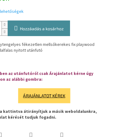
i lehetőségek
Hozzáadás a kosárhoz
ytengelyes fékezetlen mellsőkerekes fix playwood
dalfalas nyitott utánfutó
en az utánfutóról csak Árajánlatot kérne úgy
on az alábbi gombra:
ÁRAJÁNLATOT KÉREK
 kattintva átirányítjuk a másik weboldalunkra,
nlat kérését tudjuk fogadni.