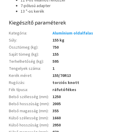
12 V-os villamos rendszer
7-pólusú adapter
13 ”-os kerék
Kiegészítő paraméterek
Kategória
:
Alumínium oldalfalas
Súly
:
155 kg
Össztömeg (kg)
:
750
Saját tömeg (kg)
:
155
Terhelhetőség (kg)
:
595
Tengelyek száma
:
1
Kerék méret
:
155/70R13
Rugózás
:
torziós knott
Fék típusa
:
ráfutófékes
Belső szélesség (mm)
:
1250
Belső hosszúság (mm)
:
2005
Belső magasság (mm)
:
355
Külső szélesség (mm)
:
1660
Külső hosszúság (mm)
:
2950