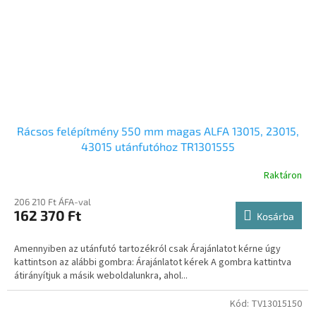
Rácsos felépítmény 550 mm magas ALFA 13015, 23015,
43015 utánfutóhoz TR1301555
Raktáron
206 210 Ft ÁFA-val
162 370 Ft
Kosárba
Amennyiben az utánfutó tartozékról csak Árajánlatot kérne úgy
kattintson az alábbi gombra: Árajánlatot kérek A gombra kattintva
átirányítjuk a másik weboldalunkra, ahol...
Kód:
TV13015150