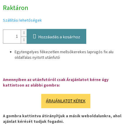
Egységár:
Raktáron
Szállítási lehetőségek
Hozzáadás a kosárhoz
Egytengelyes fékezetlen mellsőkerekes laprugós fix alu
oldalfalas nyitott utánfutó
Amennyiben az utánfutóról csak Árajánlatot kérne úgy
kattintson az alábbi gombra:
ÁRAJÁNLATOT KÉREK
A gombra kattintva átirányítjuk a másik weboldalunkra, ahol
ajánlat kérését tudjuk fogadni.