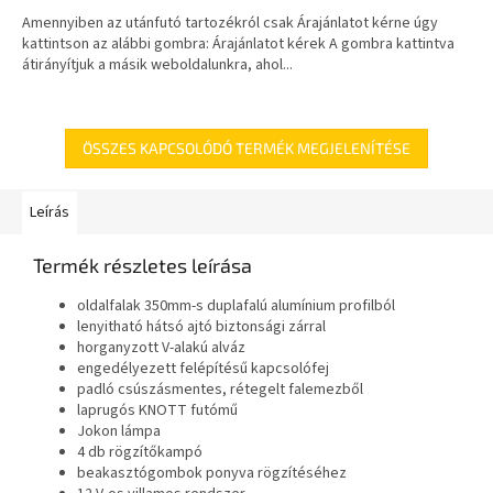
Amennyiben az utánfutó tartozékról csak Árajánlatot kérne úgy
kattintson az alábbi gombra: Árajánlatot kérek A gombra kattintva
átirányítjuk a másik weboldalunkra, ahol...
ÖSSZES KAPCSOLÓDÓ TERMÉK MEGJELENÍTÉSE
Leírás
Termék részletes leírása
oldalfalak 350mm-s duplafalú alumínium profilból
lenyitható hátsó ajtó biztonsági zárral
horganyzott V-alakú alváz
engedélyezett felépítésű kapcsolófej
padló csúszásmentes, rétegelt falemezből
laprugós KNOTT futómű
Jokon lámpa
4 db rögzítőkampó
beakasztógombok ponyva rögzítéséhez