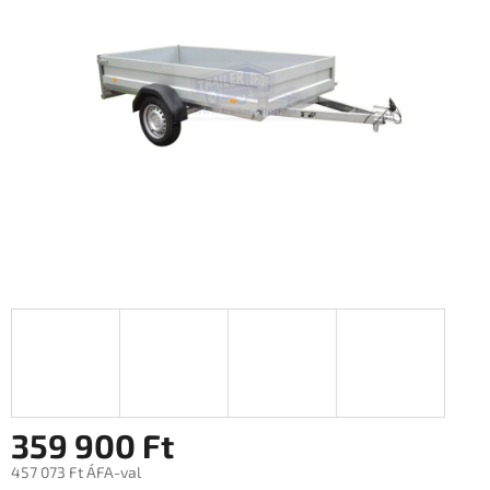
0,0
csillag.
359 900 Ft
457 073 Ft ÁFA-val