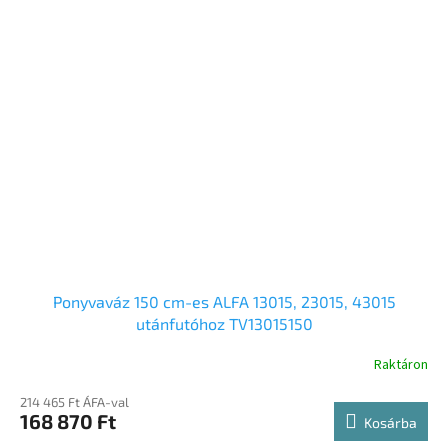
Ponyvaváz 150 cm-es ALFA 13015, 23015, 43015
utánfutóhoz TV13015150
Raktáron
214 465 Ft ÁFA-val
168 870 Ft
Kosárba