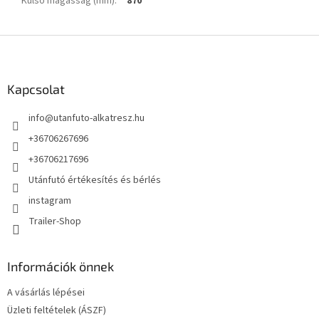
Külső magasság (mm)
:
870
L
á
b
l
Kapcsolat
é
info
@
utanfuto-alkatresz.hu
c
+36706267696
+36706217696
Utánfutó értékesítés és bérlés
instagram
Trailer-Shop
Információk önnek
A vásárlás lépései
Üzleti feltételek (ÁSZF)