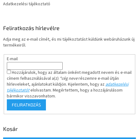
Adatkezelési tájékoztató
Feliratkozás hírlevélre
Adja meg az e-mail címét, és mi tájékoztatást küldünk webáruházunk új
termékeiről.
E-mail
Hozzájárulok, hogy az általam önként megadott nevem és e-mail
címem felhasználásával a(z)
*cég neve
részemre e-mail útján
hírleveleket, ajánlatokat küldjön. Kijelentem, hogy az
adatkezelési
tájékoztatót
elolvastam. Megértettem, hogy a hozzájárulásom
bármikor visszavonhatom.
FELIRATKOZÁS
Kosár