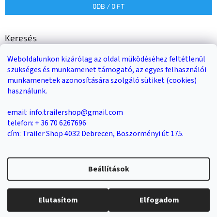
0
DB /
0 FT
Keresés
Weboldalunkon kizárólag az oldal működéséhez feltétlenül
KERESÉS
szükséges és munkamenet támogató, az egyes felhasználói
munkamenetek azonosítására szolgáló sütiket (cookies)
használunk.
Trailer-Shop
Trailer Rent
3-as sz. link
email: info.trailershop@gmail.com
telefon: + 36 70 6267696
cím: Trailer Shop 4032 Debrecen, Böszörményi út 175.
Shoptet készítette
Beállítások
Copyright 2026
Trailer Shop utánfutó értékesítés
. Minden jog
Elutasítom
Elfogadom
fenntartva.
Süti beállítások szerkesztése