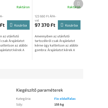
Következő
hoz TL13015
utánfutóhoz TP13015100
termék
Raktáron
Raktáron
FA-
123 660 Ft ÁFA-
val
Ft
97 370 Ft
Kosárba
Kosárba
 az utánfutó
Amennyiben az utánfutó
 csak Árajánlatot
tartozékról csak Árajánlatot
attintson az alábbi
kérne úgy kattintson az alábbi
ajánlatot kérek A
gombra: Árajánlatot kérek A
intva átirányítjuk a
gombra kattintva átirányítjuk a
dalunkra, ahol...
másik weboldalunkra, ahol...
Kiegészítő paraméterek
Kategória
:
Fix oldalfalas
Súly
:
155 kg