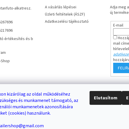
A vásárlás lépései
Adja meg a
utanfuto-alkatresz.
új termékei
Üzleti feltételek (ÁSZF)
Adatkezelési tájékoztató
6267696
E-mail
6217696
Hozzáj
tó értékesítés és b
mail cím
hírlevele
ram
adatkezel
hozzájár
r-Shop
FELI
Keresés
on kizárólag az oldal működéséhez
Elutasítom
E
 szükséges és munkamenet támogató, az
DB /
0 FT
KERESÉS
sználói munkamenetek azonosítására
iket (cookies) használunk.
trailershop@gmail.com
Trailer-Shop
Trailer Rent
3-as sz. link