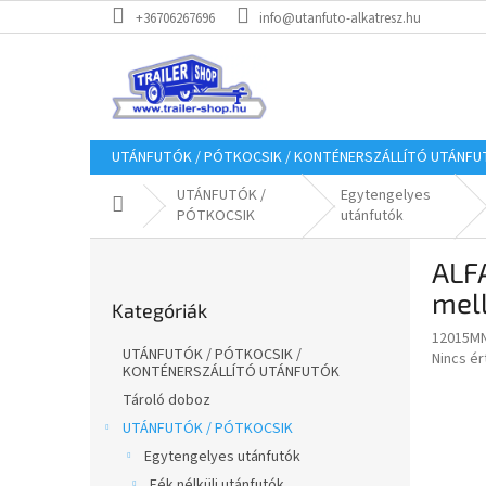
Ugrás
+36706267696
info@utanfuto-alkatresz.hu
a
fő
tartalomhoz
UTÁNFUTÓK / PÓTKOCSIK / KONTÉNERSZÁLLÍTÓ UTÁNF
UTÁNFUTÓK /
Egytengelyes
Kezdőlap
PÓTKOCSIK
utánfutók
O
ALFA
l
Kategóriák
d
mell
Kategóriák
átugrása
a
12015MN
l
UTÁNFUTÓK / PÓTKOCSIK /
A
Nincs é
s
KONTÉNERSZÁLLÍTÓ UTÁNFUTÓK
termék
ó
átlagos
Tároló doboz
p
értékel
UTÁNFUTÓK / PÓTKOCSIK
a
5-
Egytengelyes utánfutók
ből
n
0,0
Fék nélküli utánfutók