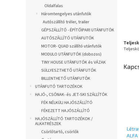
Oldalfalas
Háromtengelyes utánfutók
Autószállító tréler, trailer
GÉPSZÁLLÍTÓ - ÉPÍTŐIPARI UTÁNFUTÓK
AUTÓSZÁLLÍTÓ UTÁNFUTÓK
Teljes
MOTOR- QUAD szállító utánfutók
Teljesk
MODULO UTÁNFUTÓK (dobozos)
TINY HOUSE UTÁNFUTÓK és VÁZAK
Kapc
SÜLLYESZTHETŐ UTÁNFUTÓK
BILLENTHETŐ UTÁNFUTÓK
UTÁNFUTÓ TARTOZÉKOK
HAJÓ-, CSÓNAK- és JET-SKI SZÁLLÍTÓK
FÉK NÉLKÜLI HAJÓSZÁLLÍTÓ
FÉKEZETT HAJÓSZÁLLÍTÓ
HAJÓSZÁLLÍTÓ TARTOZÉKOK /
ALKATRÉSZEK
Létr
Csörlőtartó, csörlők
ALFA 