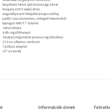
oldalfalak horganyzott lemezből
lenyitható hátsó ajtó biztonsági zárral
horganyzott V-alakú alváz
engedélyezett felépítésű kapcsolófej
padló csúszásmentes, rétegelt falemezből
laprugós KNOTT futómű
Jokon lámpa
4 db rögzítőkampó
beakasztógombok ponyva rögzítéséhez
12 V-os villamos rendszer
7-pólusú adapter
13”-os kerék
at
Információk önnek
Feliratk