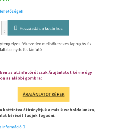
i lehetőségek
Hozzáadás a kosárhoz
ytengelyes fékezetlen mellsőkerekes laprugós fix
dalfalas nyitott utánfutó
en az utánfutóról csak Árajánlatot kérne úgy
on az alábbi gombra:
ÁRAJÁNLATOT KÉREK
 kattintva átirányítjuk a másik weboldalunkra,
nlat kérését tudjuk fogadni.
s információ