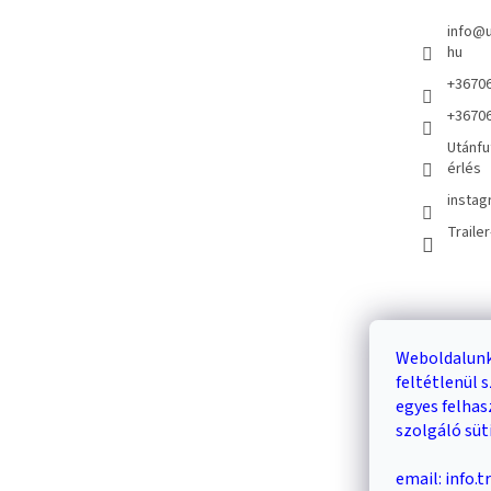
info
@
hu
+3670
+3670
Utánfu
érlés
instag
Traile
Kosár
Weboldalunk
feltétlenül
0
egyes felha
szolgáló süt
email: info.