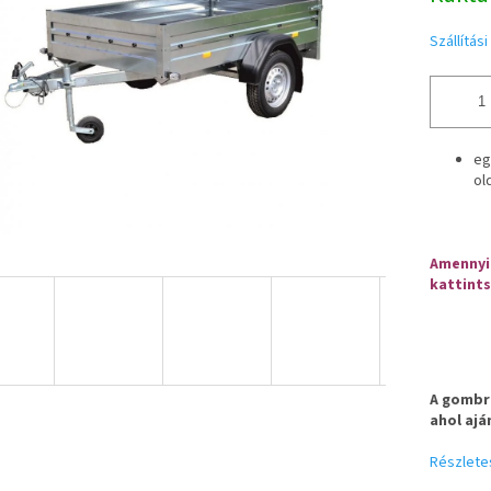
Szállítás
eg
ol
Amennyib
kattints
A gombra
ahol ajá
Részlete