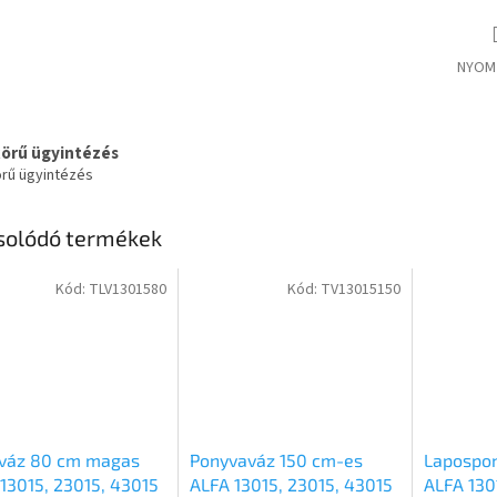
NYOM
körű ügyintézés
örű ügyintézés
solódó termékek
Kód:
TLV1301580
Kód:
TV13015150
aváz 80 cm magas
Ponyvaváz 150 cm-es
Lapospon
13015, 23015, 43015
ALFA 13015, 23015, 43015
ALFA 130