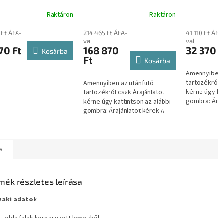
futóhoz TLV1301580
utánfutóhoz TV13015150
utánfutó
Raktáron
Raktáron
 Ft ÁFA-
214 465 Ft ÁFA-
41 110 Ft Á
val
val
70 Ft
168 870
32 370 
Kosárba
Ft
Kosárba
Amennyiben
tartozékról
Amennyiben az utánfutó
kérne úgy k
tartozékról csak Árajánlatot
gombra: Ár
kérne úgy kattintson az alábbi
gombra katt
gombra: Árajánlatot kérek A
másik webol
gombra kattintva átirányítjuk a
másik weboldalunkra, ahol...
s
mék részletes leírása
zaki adatok