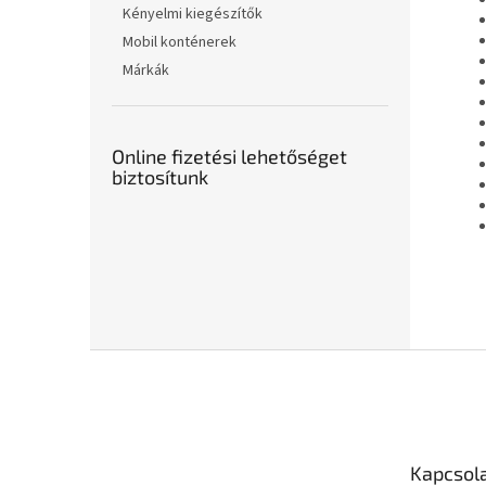
Kényelmi kiegészítők
Mobil konténerek
Márkák
Online fizetési lehetőséget
biztosítunk
L
á
b
l
é
Kapcsol
c