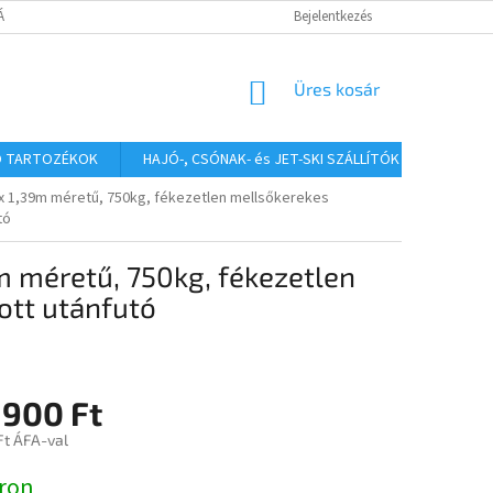
TÁJÉKOZTATÓ
Bejelentkezés
KOSÁR
Üres kosár
Ó TARTOZÉKOK
HAJÓ-, CSÓNAK- és JET-SKI SZÁLLÍTÓK
HAJÓS
x 1,39m méretű, 750kg, fékezetlen mellsőkerekes
tó
m méretű, 750kg, fékezetlen
ott utánfutó
 900 Ft
Ft ÁFA-val
:
ron