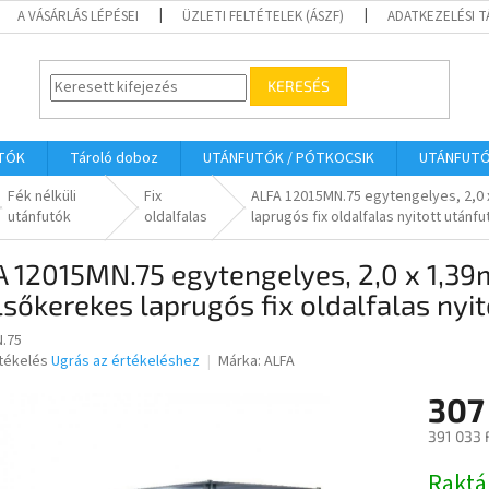
A VÁSÁRLÁS LÉPÉSEI
ÜZLETI FELTÉTELEK (ÁSZF)
ADATKEZELÉSI 
KERESÉS
UTÓK
Tároló doboz
UTÁNFUTÓK / PÓTKOCSIK
UTÁNFUT
Fék nélküli
Fix
ALFA 12015MN.75 egytengelyes, 2,0 
utánfutók
oldalfalas
laprugós fix oldalfalas nyitott utánfu
 12015MN.75 egytengelyes, 2,0 x 1,39
sőkerekes laprugós fix oldalfalas nyit
.75
rtékelés
Ugrás az értékeléshez
Márka:
ALFA
307
ése
391 033 
Egységár
Raktá