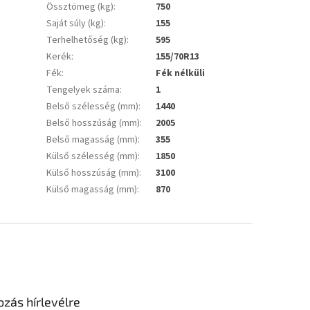
Össztömeg (kg)
:
750
Saját súly (kg)
:
155
Terhelhetőség (kg)
:
595
Kerék
:
155/70R13
Fék
:
Fék nélküli
Tengelyek száma
:
1
Belső szélesség (mm)
:
1440
Belső hosszúság (mm)
:
2005
Belső magasság (mm)
:
355
Külső szélesség (mm)
:
1850
Külső hosszúság (mm)
:
3100
Külső magasság (mm)
:
870
ozás hírlevélre