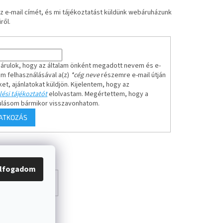
z e-mail címét, és mi tájékoztatást küldünk webáruházunk
ről.
árulok, hogy az általam önként megadott nevem és e-
em felhasználásával a(z)
*cég neve
részemre e-mail útján
ket, ajánlatokat küldjön. Kijelentem, hogy az
ési tájékoztatót
elolvastam. Megértettem, hogy a
ulásom bármikor visszavonhatom.
RATKOZÁS
lfogadom