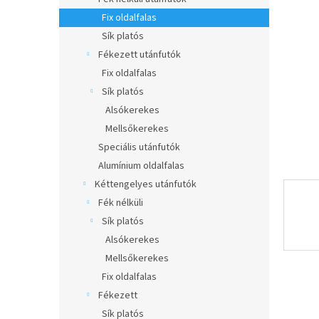
e
csillag.
l
Fix oldalfalas
Sík platós
Fékezett utánfutók
Fix oldalfalas
Sík platós
Alsókerekes
Mellsőkerekes
Speciális utánfutók
Alumínium oldalfalas
Kéttengelyes utánfutók
Fék nélküli
Sík platós
Alsókerekes
Mellsőkerekes
Fix oldalfalas
Fékezett
Sík platós