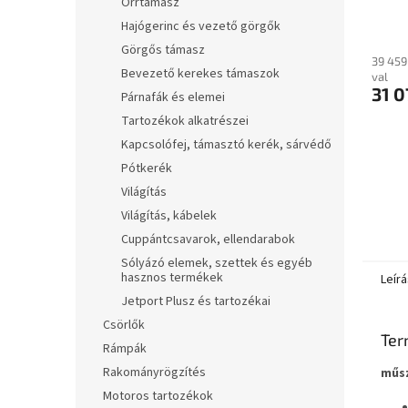
Orrtámasz
után
Hajógerinc és vezető görgők
Görgős támasz
39 459
Bevezető kerekes támaszok
val
31 0
Párnafák és elemei
Tartozékok alkatrészei
Kapcsolófej, támasztó kerék, sárvédő
Pótkerék
Világítás
Világítás, kábelek
Cuppántcsavarok, ellendarabok
Sólyázó elemek, szettek és egyéb
hasznos termékek
Leírá
Jetport Plusz és tartozékai
Csörlők
Ter
Rámpák
Rakományrögzítés
műs
Motoros tartozékok