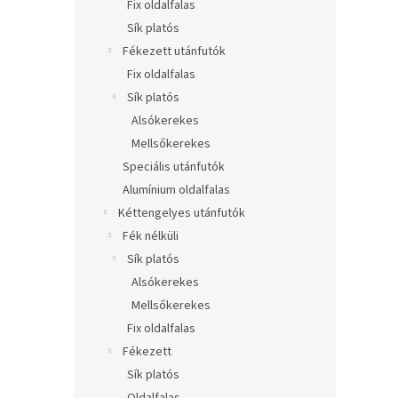
l
Fix oldalfalas
Sík platós
Fékezett utánfutók
Fix oldalfalas
Sík platós
Alsókerekes
Mellsőkerekes
Speciális utánfutók
Alumínium oldalfalas
Kéttengelyes utánfutók
Fék nélküli
Sík platós
Alsókerekes
Mellsőkerekes
Fix oldalfalas
Fékezett
Sík platós