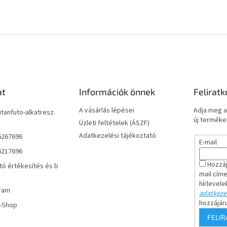
at
Információk önnek
Feliratk
A vásárlás lépései
Adja meg a
utanfuto-alkatresz.
új termékei
Üzleti feltételek (ÁSZF)
Adatkezelési tájékoztató
6267696
E-mail
6217696
Hozzáj
tó értékesítés és b
mail cím
hírlevele
ram
adatkezel
hozzájár
r-Shop
FELI