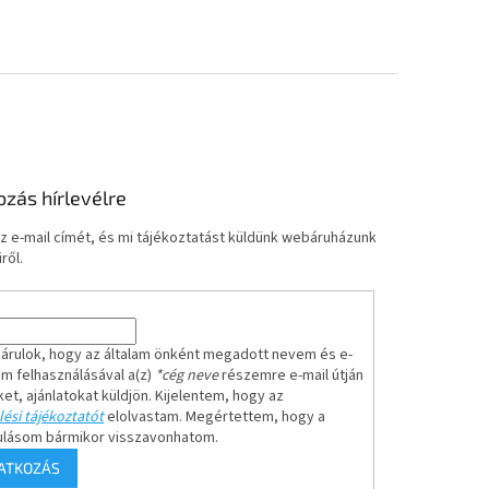
ozás hírlevélre
z e-mail címét, és mi tájékoztatást küldünk webáruházunk
ről.
árulok, hogy az általam önként megadott nevem és e-
em felhasználásával a(z)
*cég neve
részemre e-mail útján
ket, ajánlatokat küldjön. Kijelentem, hogy az
ési tájékoztatót
elolvastam. Megértettem, hogy a
ulásom bármikor visszavonhatom.
RATKOZÁS