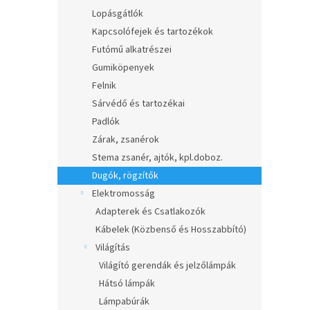
Lopásgátlók
Kapcsolófejek és tartozékok
Futómű alkatrészei
Gumiköpenyek
Felnik
Sárvédő és tartozékai
Padlók
Zárak, zsanérok
Stema zsanér, ajtók, kpl.doboz.
Dugók, rögzítők
Elektromosság
Adapterek és Csatlakozók
Kábelek (Közbenső és Hosszabbító)
Világítás
Világító gerendák és jelzőlámpák
Hátsó lámpák
Lámpabúrák