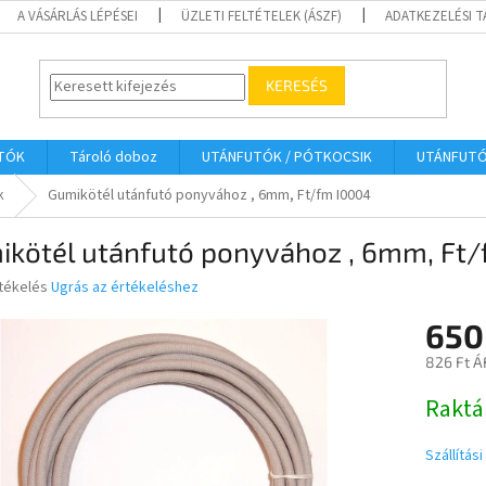
A VÁSÁRLÁS LÉPÉSEI
ÜZLETI FELTÉTELEK (ÁSZF)
ADATKEZELÉSI 
KERESÉS
UTÓK
Tároló doboz
UTÁNFUTÓK / PÓTKOCSIK
UTÁNFUT
k
Gumikötél utánfutó ponyvához , 6mm, Ft/fm I0004
ikötél utánfutó ponyvához , 6mm, Ft
rtékelés
Ugrás az értékeléshez
650
ése
826 Ft Á
Egységár
Raktá
Szállítás