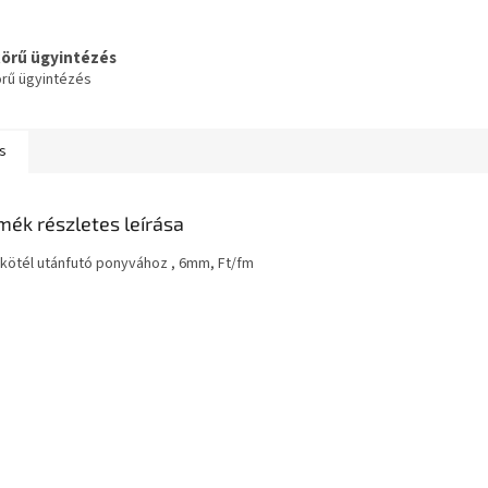
körű ügyintézés
örű ügyintézés
s
mék részletes leírása
kötél utánfutó ponyvához , 6mm, Ft/fm