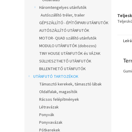
Oldalfalas
Háromtengelyes utánfutók
Autószállító tréler, trailer
Teljes
Teljesk
GÉPSZÁLLÍTÓ - ÉPÍTŐIPARI UTÁNFUTÓK
AUTÓSZÁLLÍTÓ UTÁNFUTÓK
MOTOR- QUAD szállító utánfutók
Leírá
MODULO UTÁNFUTÓK (dobozos)
TINY HOUSE UTÁNFUTÓK és VÁZAK
Ter
SÜLLYESZTHETŐ UTÁNFUTÓK
BILLENTHETŐ UTÁNFUTÓK
Gumi
UTÁNFUTÓ TARTOZÉKOK
Támasztó kerekek, támasztó lábak
Oldalfalak, magasítók
Rácsos felépítmények
Létravázak
Ponyvák
Ponyvavázak
Pótkerekek