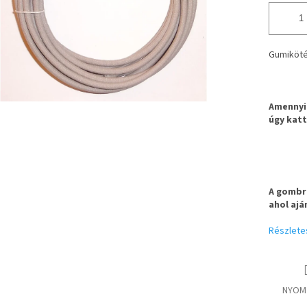
Gumiköté
Amennyib
úgy katt
A gombra
ahol ajá
Részlete
NYOM