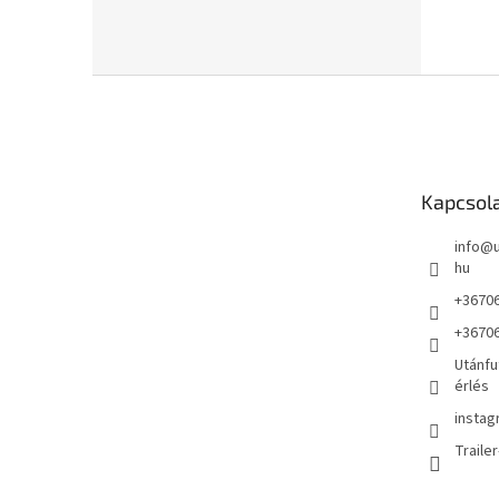
L
á
b
l
é
Kapcsol
c
info
@
hu
+3670
+3670
Utánfu
érlés
instag
Traile