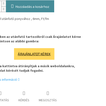
Hozzáadás a kosárhoz
l utánfutó ponyvához , 6mm, Ft/fm
en az utánfutó tartozékról csak Árajánlatot kérne
intson az alábbi gombra:
ÁRAJÁNLATOT KÉREK
 kattintva átirányítjuk a másik weboldalunkra,
nlat kérését tudjuk fogadni.
s információ
TATÁS
KÉRDÉS
MEGOSZTÁS