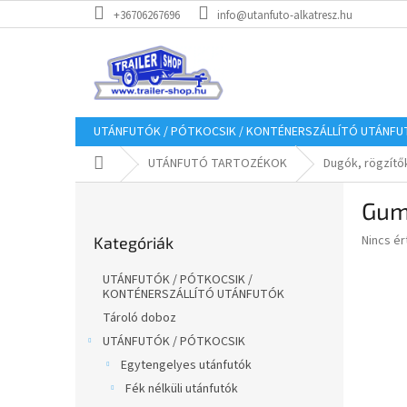
Ugrás
+36706267696
info@utanfuto-alkatresz.hu
a
fő
tartalomhoz
UTÁNFUTÓK / PÓTKOCSIK / KONTÉNERSZÁLLÍTÓ UTÁNF
Kezdőlap
UTÁNFUTÓ TARTOZÉKOK
Dugók, rögzítő
O
Gum
l
Kategóriák
d
A
Nincs é
Kategóriák
átugrása
a
termék
l
átlagos
UTÁNFUTÓK / PÓTKOCSIK /
s
értékel
KONTÉNERSZÁLLÍTÓ UTÁNFUTÓK
5-
ó
Tároló doboz
ből
p
UTÁNFUTÓK / PÓTKOCSIK
0,0
a
csillag.
Egytengelyes utánfutók
n
Fék nélküli utánfutók
e