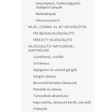
Helyzetjelző, Szélességjelző,
Oldaljelző lámpák
Munkalámpák
Fényvisszaverő
HAJÓ-, CSÓNAK- és JET-SKI SZÁLLÍTÓK
FÉK NÉLKÜLI HAJÓSZÁLLÍTÓ
FÉKEZETT HAJÓSZÁLLÍTÓ
HAJÓSZÁLLÍTÓ TARTOZÉKOK /
ALKATRÉSZEK
Csörlőtartó, csörlők
Orrtámasz
Hajógerinc és vezető görgők
Görgős támasz
Bevezető kerekes támaszok
Párnafák és elemei
Tartozékok alkatrészei
Kapcsolófej, támasztó kerék, sárvédő
Pótkerék