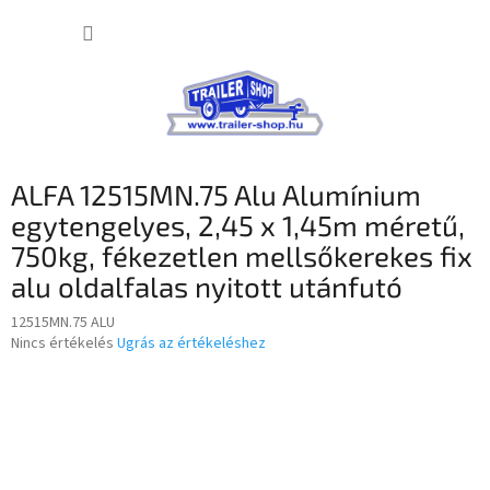
Ugrás
KOSÁR
a
fő
tartalomhoz
ALFA 12515MN.75 Alu Alumínium
egytengelyes, 2,45 x 1,45m méretű,
750kg, fékezetlen mellsőkerekes fix
alu oldalfalas nyitott utánfutó
12515MN.75 ALU
A
Nincs értékelés
Ugrás az értékeléshez
termék
átlagos
értékelése
5-
ből
0,0
csillag.