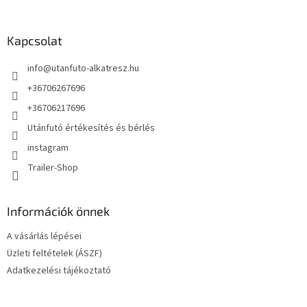
á
b
l
Kapcsolat
é
info
@
utanfuto-alkatresz.hu
c
+36706267696
+36706217696
Utánfutó értékesítés és bérlés
instagram
Trailer-Shop
Információk önnek
A vásárlás lépései
Üzleti feltételek (ÁSZF)
Adatkezelési tájékoztató