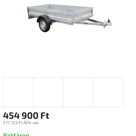
454 900 Ft
577 723 Ft ÁFA-val
Egységár:
Raktáron