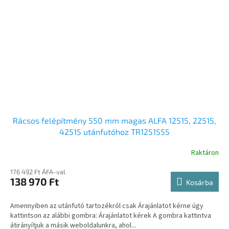
Rácsos felépítmény 550 mm magas ALFA 12515, 22515,
42515 utánfutóhoz TR1251555
Raktáron
176 492 Ft ÁFA-val
138 970 Ft
Kosárba
Amennyiben az utánfutó tartozékról csak Árajánlatot kérne úgy
kattintson az alábbi gombra: Árajánlatot kérek A gombra kattintva
átirányítjuk a másik weboldalunkra, ahol...