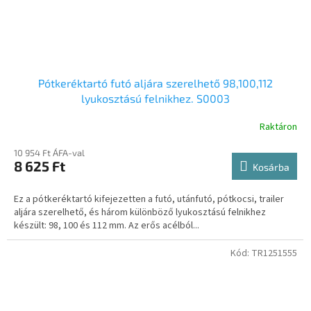
Pótkeréktartó futó aljára szerelhető 98,100,112
lyukosztású felnikhez. S0003
Raktáron
10 954 Ft ÁFA-val
8 625 Ft
Kosárba
Ez a pótkeréktartó kifejezetten a futó, utánfutó, pótkocsi, trailer
aljára szerelhető, és három különböző lyukosztású felnikhez
készült: 98, 100 és 112 mm. Az erős acélból...
Kód:
TR1251555