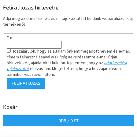
Feliratkozás hírlevélre
Adja meg az e-mail címét, és mi tájékoztatást küldünk webáruházunk új
termékeiről.
E-mail
Hozzájárulok, hogy az általam önként megadott nevem és e-mail
címem felhasználásával a(z)
*cég neve
részemre e-mail útján
hírleveleket, ajánlatokat küldjön. Kijelentem, hogy az
adatkezelési
tájékoztatót
elolvastam. Megértettem, hogy a hozzájárulásom
bármikor visszavonhatom.
FELIRATKOZÁS
Kosár
0
DB /
0 FT