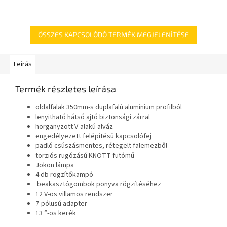
ÖSSZES KAPCSOLÓDÓ TERMÉK MEGJELENÍTÉSE
Leírás
Termék részletes leírása
oldalfalak 350mm-s duplafalú alumínium profilból
lenyitható hátsó ajtó biztonsági zárral
horganyzott V-alakú alváz
engedélyezett felépítésű kapcsolófej
padló csúszásmentes, rétegelt falemezből
torziós rugózású KNOTT futómű
Jokon lámpa
4 db rögzítőkampó
beakasztógombok ponyva rögzítéséhez
12 V-os villamos rendszer
7-pólusú adapter
13 ”-os kerék