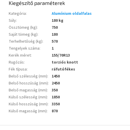
Kiegészítő paraméterek
Kategória
:
Alumínium oldalfalas
Súly
:
180 kg
Össztömeg (kg)
:
750
Saját tömeg (kg)
:
180
Terhelhetőség (kg)
:
570
Tengelyek száma
:
1
Kerék méret
:
155/70R13
Rugózás
:
torziós knott
Fék típusa
:
ráfutófékes
Belső szélesség (mm)
:
1450
Belső hosszúság (mm)
:
2450
Belső magasság (mm)
:
350
Külső szélesség (mm)
:
1850
Külső hosszúság (mm)
:
3350
Külső magasság (mm)
:
870
L