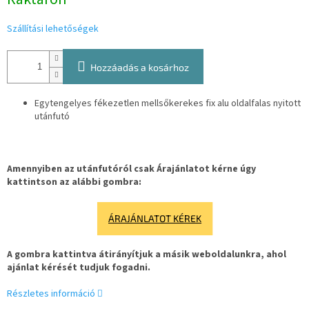
Szállítási lehetőségek
Hozzáadás a kosárhoz
Egytengelyes fékezetlen mellsőkerekes fix alu oldalfalas nyitott
utánfutó
Amennyiben az utánfutóról csak Árajánlatot kérne úgy
kattintson az alábbi gombra:
ÁRAJÁNLATOT KÉREK
A gombra kattintva átirányítjuk a másik weboldalunkra, ahol
ajánlat kérését tudjuk fogadni.
Részletes információ