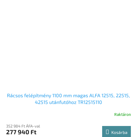
Rácsos felépítmény 1100 mm magas ALFA 12515, 22515,
42515 utánfutóhoz TR12515110
Raktáron
352 984 Ft ÁFA-val
277 940 Ft
Kosárba