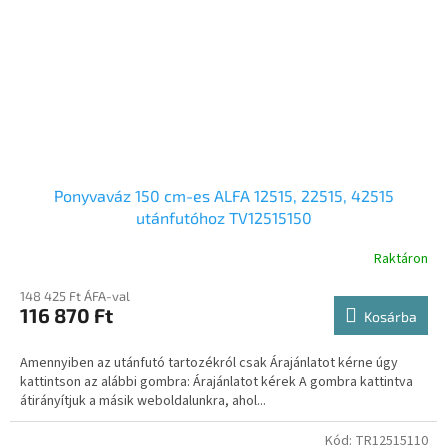
Ponyvaváz 150 cm-es ALFA 12515, 22515, 42515
utánfutóhoz TV12515150
Raktáron
148 425 Ft ÁFA-val
116 870 Ft
Kosárba
Amennyiben az utánfutó tartozékról csak Árajánlatot kérne úgy
kattintson az alábbi gombra: Árajánlatot kérek A gombra kattintva
átirányítjuk a másik weboldalunkra, ahol...
Kód:
TR12515110