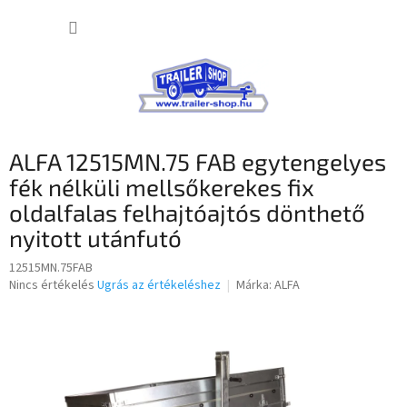
Ugrás
KOSÁR
a
fő
tartalomhoz
ALFA 12515MN.75 FAB egytengelyes
fék nélküli mellsőkerekes fix
oldalfalas felhajtóajtós dönthető
nyitott utánfutó
12515MN.75FAB
A
Nincs értékelés
Ugrás az értékeléshez
Márka:
ALFA
termék
átlagos
értékelése
5-
ből
0,0
csillag.