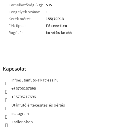
Terhelhetőség (kg)
:
535
Tengelyek száma
:
1
Kerék méret
:
155/70R13
Fék típusa
:
Fékezetlen
Rugózás
:
torziós knott
L
á
b
l
Kapcsolat
é
info
@
utanfuto-alkatresz.hu
c
+36706267696
+36706217696
Utánfutó értékesítés és bérlés
instagram
Trailer-Shop