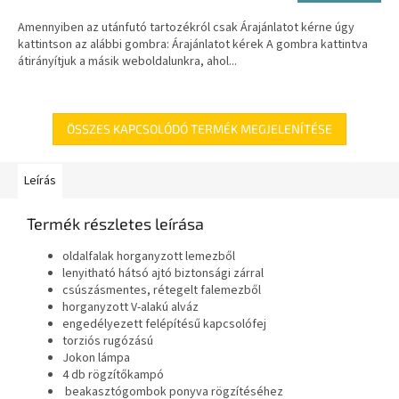
Amennyiben az utánfutó tartozékról csak Árajánlatot kérne úgy
kattintson az alábbi gombra: Árajánlatot kérek A gombra kattintva
átirányítjuk a másik weboldalunkra, ahol...
ÖSSZES KAPCSOLÓDÓ TERMÉK MEGJELENÍTÉSE
Leírás
Termék részletes leírása
oldalfalak horganyzott lemezből
lenyitható hátsó ajtó biztonsági zárral
csúszásmentes, rétegelt falemezből
horganyzott V-alakú alváz
engedélyezett felépítésű kapcsolófej
torziós rugózású
Jokon lámpa
4 db rögzítőkampó
beakasztógombok ponyva rögzítéséhez