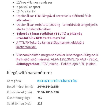
12 V-os villamos rendszer
7-pólusú adapter
13 ”-os kerék
Opcionálisan LED1 lámpával szerelve is elérhető felár
ellenében
Opcionálisan erősített (1000 kg - teherbírású) tengellyel is
elérhető felár ellenében
Tekerős támasztólábat (TTL 70) a billenős
utánfutóink NEM tartalmazzák!
A TTL 70 Tekerős támasztóláb termék oldaláért
kattintson ide.
Felhajtó ajtó méretei
Jelmagyarázat:
 "FA" jelölés - Feljáró ajtó / "B" jelölés - bill
Kiegészítő paraméterek
Kategória
:
BILLENTHETŐ UTÁNFUTÓK
Belső méret (mm)
:
2440x1440x355
Külső méret (mm)
:
3350x1850x870
Össztömeg (kg)
:
750
Saját tömeg (kg)
:
215