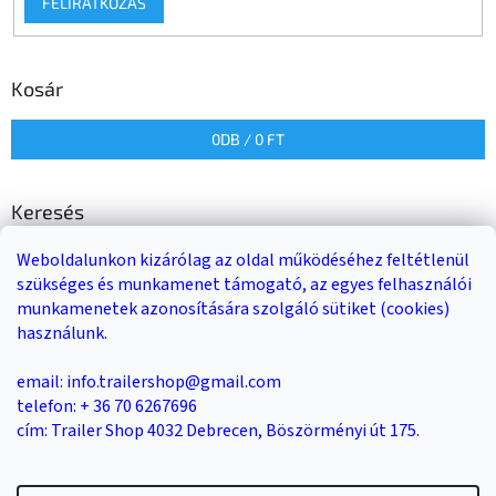
FELIRATKOZÁS
Kosár
0
DB /
0 FT
Keresés
Weboldalunkon kizárólag az oldal működéséhez feltétlenül
KERESÉS
szükséges és munkamenet támogató, az egyes felhasználói
munkamenetek azonosítására szolgáló sütiket (cookies)
használunk.
Trailer-Shop
Trailer Rent
3-as sz. link
email: info.trailershop@gmail.com
telefon: + 36 70 6267696
cím: Trailer Shop 4032 Debrecen, Böszörményi út 175.