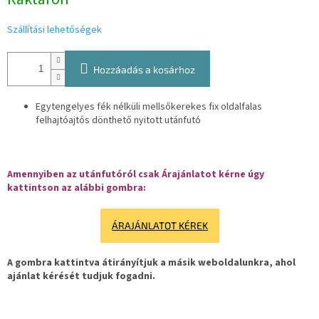
Szállítási lehetőségek
Hozzáadás a kosárhoz
Egytengelyes fék nélküli mellsőkerekes fix oldalfalas
felhajtóajtós dönthető nyitott utánfutó
Amennyiben az utánfutóról csak Árajánlatot kérne úgy
kattintson az alábbi gombra:
ÁRAJÁNLATOT KÉREK
A gombra kattintva átirányítjuk a másik weboldalunkra, ahol
ajánlat kérését tudjuk fogadni.