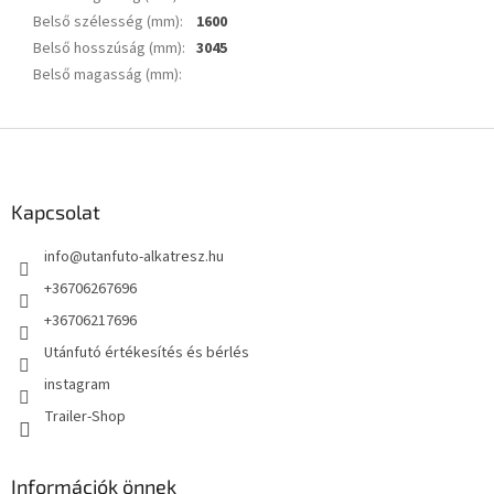
Belső szélesség (mm)
:
1600
Belső hosszúság (mm)
:
3045
Belső magasság (mm)
:
L
á
b
l
Kapcsolat
é
info
@
utanfuto-alkatresz.hu
c
+36706267696
+36706217696
Utánfutó értékesítés és bérlés
instagram
Trailer-Shop
Információk önnek