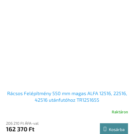
Rácsos Felépítmény 550 mm magas ALFA 12516, 22516,
42516 utánfutóhoz TR1251655
Raktáron
206 210 Ft ÁFA-val
162 370 Ft
Kosárba