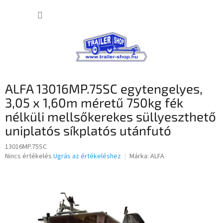
Ugrás
KOSÁR
a
fő
tartalomhoz
ALFA 13016MP.75SC egytengelyes,
3,05 x 1,60m méretű 750kg fék
nélküli mellsőkerekes süllyeszthető
uniplatós síkplatós utánfutó
13016MP.75SC
A
Nincs értékelés
Ugrás az értékeléshez
Márka:
ALFA
termék
átlagos
értékelése
5-
ből
0,0
csillag.