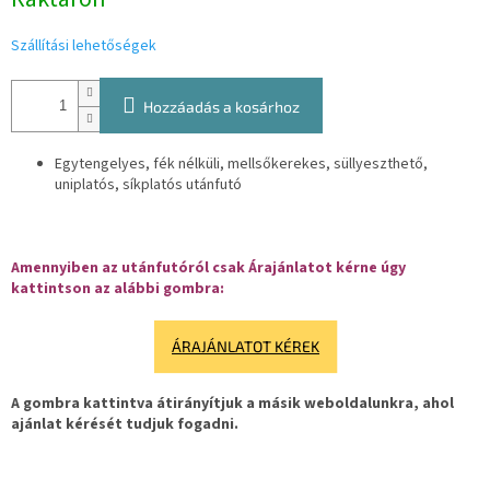
Szállítási lehetőségek
Hozzáadás a kosárhoz
Egytengelyes, fék nélküli, mellsőkerekes, süllyeszthető,
uniplatós, síkplatós utánfutó
Amennyiben az utánfutóról csak Árajánlatot kérne úgy
kattintson az alábbi gombra:
ÁRAJÁNLATOT KÉREK
A gombra kattintva átirányítjuk a másik weboldalunkra, ahol
ajánlat kérését tudjuk fogadni.