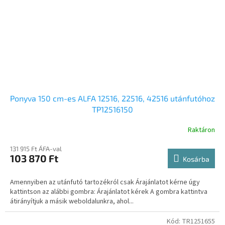
Ponyva 150 cm-es ALFA 12516, 22516, 42516 utánfutóhoz
TP12516150
Raktáron
131 915 Ft ÁFA-val
103 870 Ft
Kosárba
Amennyiben az utánfutó tartozékról csak Árajánlatot kérne úgy
kattintson az alábbi gombra: Árajánlatot kérek A gombra kattintva
átirányítjuk a másik weboldalunkra, ahol...
Kód:
TR1251655