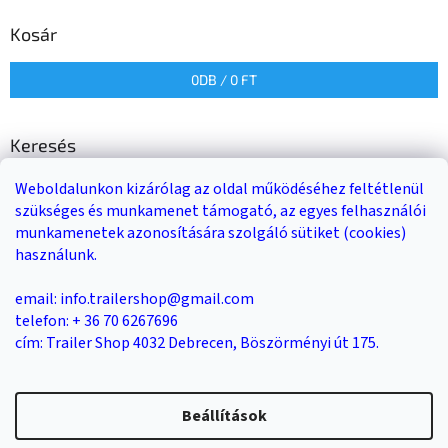
Kosár
0
DB /
0 FT
Keresés
Weboldalunkon kizárólag az oldal működéséhez feltétlenül
KERESÉS
szükséges és munkamenet támogató, az egyes felhasználói
munkamenetek azonosítására szolgáló sütiket (cookies)
használunk.
Trailer-Shop
Trailer Rent
3-as sz. link
email: info.trailershop@gmail.com
telefon: + 36 70 6267696
cím: Trailer Shop 4032 Debrecen, Böszörményi út 175.
Shoptet készítette
Beállítások