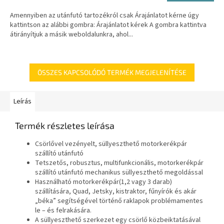
Amennyiben az utánfutó tartozékról csak Árajánlatot kérne úgy
kattintson az alábbi gombra: Árajánlatot kérek A gombra kattintva
átirányítjuk a másik weboldalunkra, ahol...
ÖSSZES KAPCSOLÓDÓ TERMÉK MEGJELENÍTÉSE
Leírás
Termék részletes leírása
Csörlővel vezényelt, süllyeszthető motorkerékpár
szállító utánfutó
Tetszetős, robusztus, multifunkcionális, motorkerékpár
szállító utánfutó mechanikus süllyeszthető megoldással
Használható motorkerékpár(1,2 vagy 3 darab)
szállítására, Quad, Jetsky, kistraktor, fűnyírók és akár
„béka” segítségével történő raklapok problémamentes
le – és felrakására.
A süllyeszthető szerkezet egy csörlő közbeiktatásával