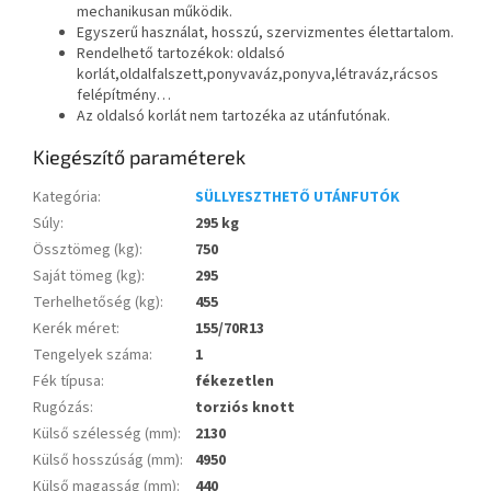
mechanikusan működik.
Egyszerű használat, hosszú, szervizmentes élettartalom.
Rendelhető tartozékok: oldalsó
korlát,oldalfalszett,ponyvaváz,ponyva,létraváz,rácsos
felépítmény…
Az oldalsó korlát nem tartozéka az utánfutónak.
Kiegészítő paraméterek
Kategória
:
SÜLLYESZTHETŐ UTÁNFUTÓK
Súly
:
295 kg
Össztömeg (kg)
:
750
Saját tömeg (kg)
:
295
Terhelhetőség (kg)
:
455
Kerék méret
:
155/70R13
Tengelyek száma
:
1
Fék típusa
:
fékezetlen
Rugózás
:
torziós knott
Külső szélesség (mm)
:
2130
Külső hosszúság (mm)
:
4950
Külső magasság (mm)
:
440