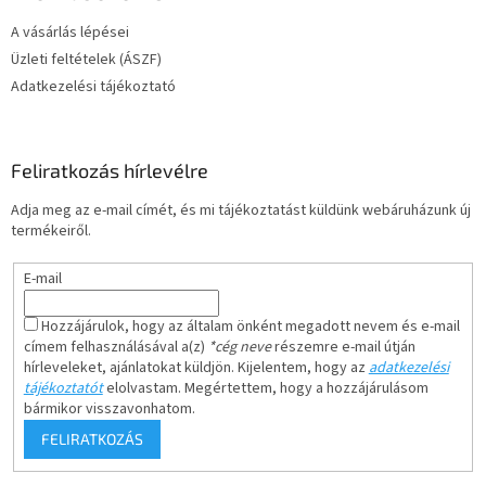
A vásárlás lépései
Üzleti feltételek (ÁSZF)
Adatkezelési tájékoztató
Feliratkozás hírlevélre
Adja meg az e-mail címét, és mi tájékoztatást küldünk webáruházunk új
termékeiről.
E-mail
Hozzájárulok, hogy az általam önként megadott nevem és e-mail
címem felhasználásával a(z)
*cég neve
részemre e-mail útján
hírleveleket, ajánlatokat küldjön. Kijelentem, hogy az
adatkezelési
tájékoztatót
elolvastam. Megértettem, hogy a hozzájárulásom
bármikor visszavonhatom.
FELIRATKOZÁS