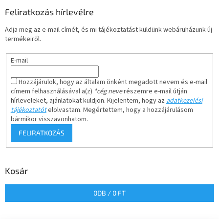
Feliratkozás hírlevélre
Adja meg az e-mail címét, és mi tájékoztatást küldünk webáruházunk új
termékeiről.
E-mail
Hozzájárulok, hogy az általam önként megadott nevem és e-mail
címem felhasználásával a(z)
*cég neve
részemre e-mail útján
hírleveleket, ajánlatokat küldjön. Kijelentem, hogy az
adatkezelési
tájékoztatót
elolvastam. Megértettem, hogy a hozzájárulásom
bármikor visszavonhatom.
FELIRATKOZÁS
Kosár
0
DB /
0 FT