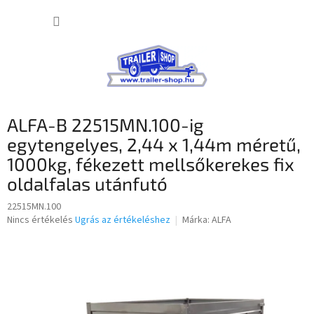
Ugrás
KOSÁR
a
fő
tartalomhoz
ALFA-B 22515MN.100-ig
egytengelyes, 2,44 x 1,44m méretű,
1000kg, fékezett mellsőkerekes fix
oldalfalas utánfutó
22515MN.100
A
Nincs értékelés
Ugrás az értékeléshez
Márka:
ALFA
termék
átlagos
értékelése
5-
ből
0,0
csillag.