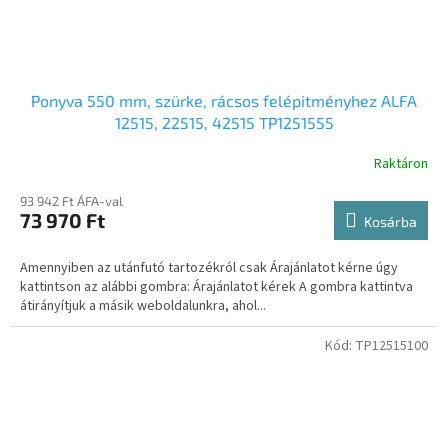
Ponyva 550 mm, szürke, rácsos felépitményhez ALFA
12515, 22515, 42515 TP1251555
Raktáron
93 942 Ft ÁFA-val
73 970 Ft
Kosárba
Amennyiben az utánfutó tartozékról csak Árajánlatot kérne úgy
kattintson az alábbi gombra: Árajánlatot kérek A gombra kattintva
átirányítjuk a másik weboldalunkra, ahol...
Kód:
TP12515100