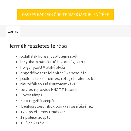
ÖSSZES KAPCSOLÓDÓ TERMÉK MEGJELENÍTÉSE
Leírás
Termék részletes leírása
oldalfalak horganyzott lemezből
lenyitható hátsó ajtó biztonsági zárral
horganyzott V-alakú alváz
engedélyezett felépítésű kapcsolófej
padló csúszásmentes, rétegelt falemezből
ráfutófék tolatási automatikával
torziós rugózású KNOTT futómű
Jokon lámpa
4 db rögzítőkampó
beakasztógombok ponyva rögzítéséhez
12 V-os villamos rendszer
13 pólusú adapter
13 ”-os kerék