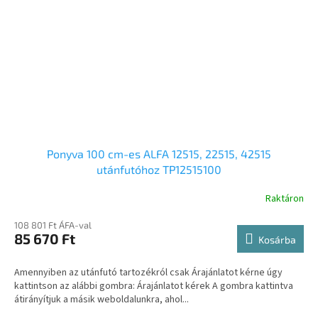
Ponyva 100 cm-es ALFA 12515, 22515, 42515
utánfutóhoz TP12515100
Raktáron
108 801 Ft ÁFA-val
85 670 Ft
Kosárba
Amennyiben az utánfutó tartozékról csak Árajánlatot kérne úgy
kattintson az alábbi gombra: Árajánlatot kérek A gombra kattintva
átirányítjuk a másik weboldalunkra, ahol...