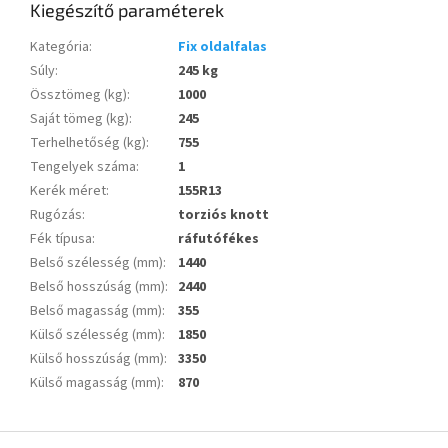
Kiegészítő paraméterek
Kategória
:
Fix oldalfalas
Súly
:
245 kg
Össztömeg (kg)
:
1000
Saját tömeg (kg)
:
245
Terhelhetőség (kg)
:
755
Tengelyek száma
:
1
Kerék méret
:
155R13
Rugózás
:
torziós knott
Fék típusa
:
ráfutófékes
Belső szélesség (mm)
:
1440
Belső hosszúság (mm)
:
2440
Belső magasság (mm)
:
355
Külső szélesség (mm)
:
1850
Külső hosszúság (mm)
:
3350
Külső magasság (mm)
:
870
L