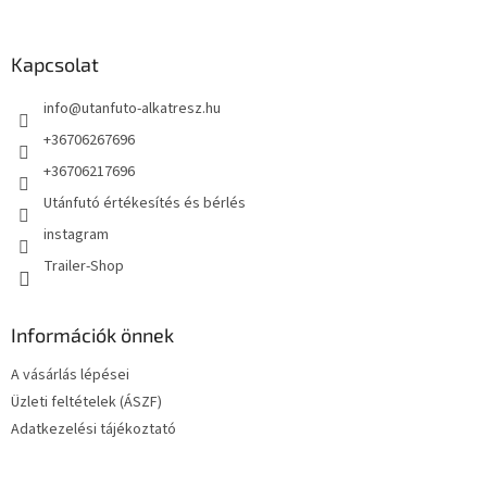
á
b
l
Kapcsolat
é
info
@
utanfuto-alkatresz.hu
c
+36706267696
+36706217696
Utánfutó értékesítés és bérlés
instagram
Trailer-Shop
Információk önnek
A vásárlás lépései
Üzleti feltételek (ÁSZF)
Adatkezelési tájékoztató