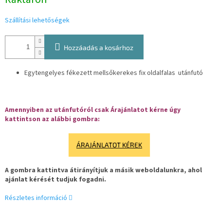
Szállítási lehetőségek
Hozzáadás a kosárhoz
Egytengelyes fékezett mellsőkerekes fix oldalfalas utánfutó
Amennyiben az utánfutóról csak Árajánlatot kérne úgy
kattintson az alábbi gombra:
ÁRAJÁNLATOT KÉREK
A gombra kattintva átirányítjuk a másik weboldalunkra, ahol
ajánlat kérését tudjuk fogadni.
Részletes információ