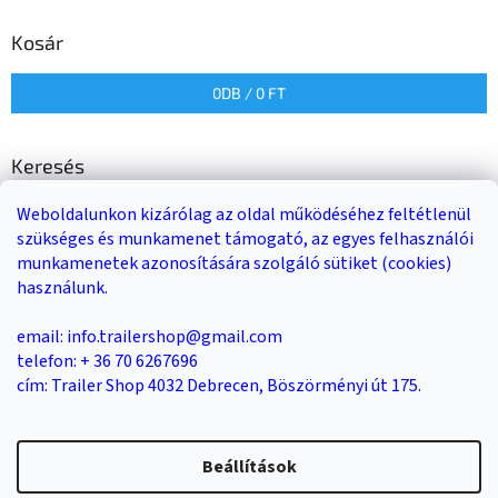
Kosár
0
DB /
0 FT
Keresés
Weboldalunkon kizárólag az oldal működéséhez feltétlenül
KERESÉS
szükséges és munkamenet támogató, az egyes felhasználói
munkamenetek azonosítására szolgáló sütiket (cookies)
használunk.
Trailer-Shop
Trailer Rent
3-as sz. link
email: info.trailershop@gmail.com
telefon: + 36 70 6267696
cím: Trailer Shop 4032 Debrecen, Böszörményi út 175.
Shoptet készítette
Beállítások