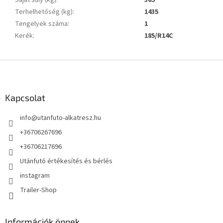
Saját súly (kg)
:
365
Terhelhetőség (kg)
:
1435
Tengelyek száma
:
1
Kerék
:
185/R14C
L
á
b
l
Kapcsolat
é
info
@
utanfuto-alkatresz.hu
c
+36706267696
+36706217696
Utánfutó értékesítés és bérlés
instagram
Trailer-Shop
Információk önnek