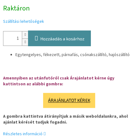
Egységár:
Raktáron
Szállítási lehetőségek
Hozzáadás a kosárhoz
Egytengelyes, fékezett, párnafás, csónakszállító, hajószállító
Amennyiben az utánfutóról csak Árajánlatot kérne úgy
kattintson az alábbi gombra:
ÁRAJÁNLATOT KÉREK
A gombra kattintva átirányítjuk a másik weboldalunkra, ahol
ajánlat kérését tudjuk fogadni.
Részletes információ