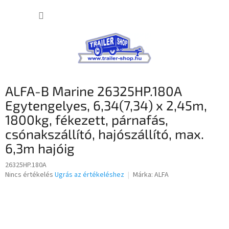
Ugrás
KOSÁR
a
fő
tartalomhoz
ALFA-B Marine 26325HP.180A
Egytengelyes, 6,34(7,34) x 2,45m,
1800kg, fékezett, párnafás,
csónakszállító, hajószállító, max.
6,3m hajóig
26325HP.180A
A
Nincs értékelés
Ugrás az értékeléshez
Márka:
ALFA
termék
átlagos
értékelése
5-
ből