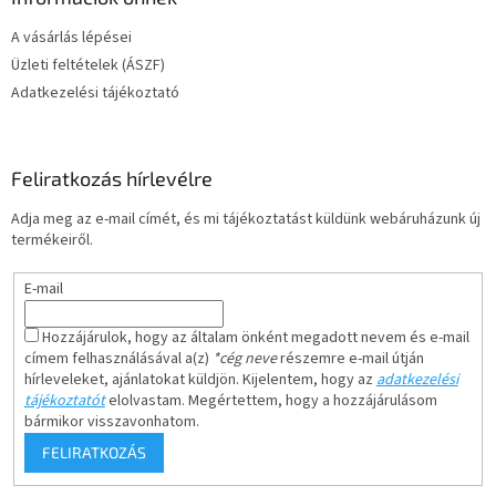
A vásárlás lépései
Üzleti feltételek (ÁSZF)
Adatkezelési tájékoztató
Feliratkozás hírlevélre
Adja meg az e-mail címét, és mi tájékoztatást küldünk webáruházunk új
termékeiről.
E-mail
Hozzájárulok, hogy az általam önként megadott nevem és e-mail
címem felhasználásával a(z)
*cég neve
részemre e-mail útján
hírleveleket, ajánlatokat küldjön. Kijelentem, hogy az
adatkezelési
tájékoztatót
elolvastam. Megértettem, hogy a hozzájárulásom
bármikor visszavonhatom.
FELIRATKOZÁS