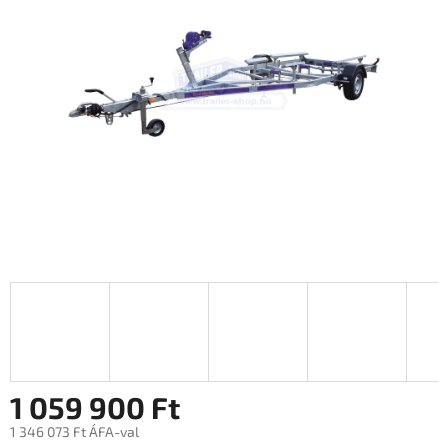
0,0
csillag.
1 059 900 Ft
1 346 073 Ft ÁFA-val