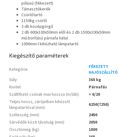
pólusú (fékezett)
Támasztókerék
Csörlőtartó
1150kg csörlő
3 db középgörgő
2 db 600x100x50mm elől és 2 db 1500x100x50mm
mű.borítású párnafa hátul
1000mm-l kihúzható lámpatartó
Kiegészítő paraméterek
FÉKEZETT
Kategória
:
HAJÓSZÁLLÍTÓ
Súly
:
365 kg
Kivitel
:
Párnafás
Szállítható csónak max hossza (m/láb)
:
> 6/20
Teljes hossz, zárójelben kihúzott
6250(7250)
lámpatartóval (mm)
:
Szélesség (mm)
:
2450
Sárvédők közti távolság (mm)
:
2050
Össztömeg (kg)
:
1800