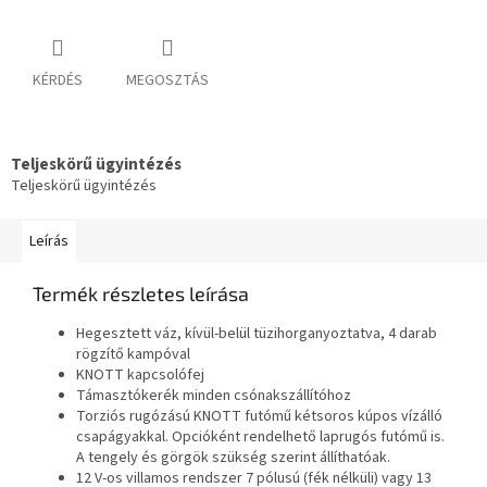
KÉRDÉS
MEGOSZTÁS
Teljeskörű ügyintézés
Teljeskörű ügyintézés
Leírás
Termék részletes leírása
Hegesztett váz, kívül-belül tüzihorganyoztatva, 4 darab
rögzítő kampóval
KNOTT kapcsolófej
Támasztókerék minden csónakszállítóhoz
Torziós rugózású KNOTT futómű kétsoros kúpos vízálló
csapágyakkal. Opcióként rendelhető laprugós futómű is.
A tengely és görgök szükség szerint állíthatóak.
12 V-os villamos rendszer 7 pólusú (fék nélküli) vagy 13