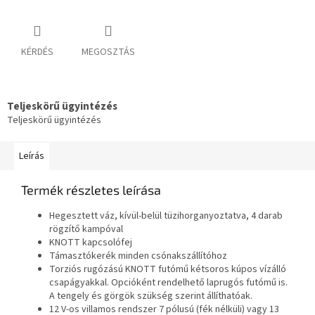
KÉRDÉS
MEGOSZTÁS
Teljeskörű ügyintézés
Teljeskörű ügyintézés
Leírás
Termék részletes leírása
Hegesztett váz, kívül-belül tüzihorganyoztatva, 4 darab
rögzítő kampóval
KNOTT kapcsolófej
Támasztókerék minden csónakszállítóhoz
Torziós rugózású KNOTT futómű kétsoros kúpos vízálló
csapágyakkal. Opcióként rendelhető laprugós futómű is.
A tengely és görgök szükség szerint állíthatóak.
12 V-os villamos rendszer 7 pólusú (fék nélküli) vagy 13