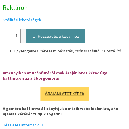
Egységár:
Raktáron
Szállítási lehetőségek
Hozzáadás a kosárhoz
Egytengelyes, fékezett, párnafás, csónakszállító, hajószállító
Amennyiben az utánfutóról csak Árajánlatot kérne úgy
kattintson az alábbi gombra:
ÁRAJÁNLATOT KÉREK
A gombra kattintva átirányítjuk a másik weboldalunkra, ahol
ajánlat kérését tudjuk fogadni.
Részletes információ