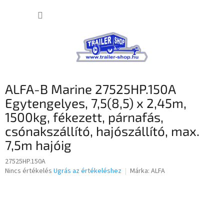
Ugrás
KOSÁR
a
fő
tartalomhoz
ALFA-B Marine 27525HP.150A
Egytengelyes, 7,5(8,5) x 2,45m,
1500kg, fékezett, párnafás,
csónakszállító, hajószállító, max.
7,5m hajóig
27525HP.150A
A
Nincs értékelés
Ugrás az értékeléshez
Márka:
ALFA
termék
átlagos
értékelése
5-
ből