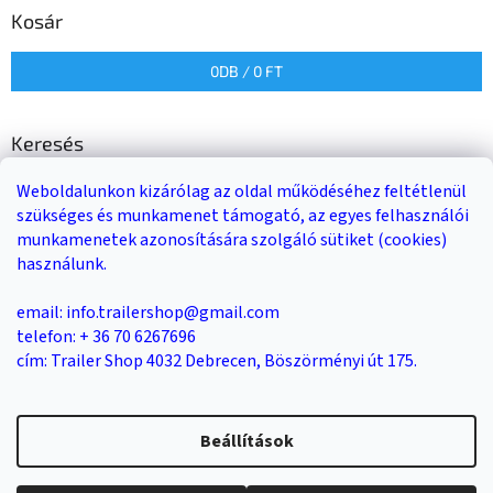
Kosár
0
DB /
0 FT
Keresés
Weboldalunkon kizárólag az oldal működéséhez feltétlenül
KERESÉS
szükséges és munkamenet támogató, az egyes felhasználói
munkamenetek azonosítására szolgáló sütiket (cookies)
használunk.
Trailer-Shop
Trailer Rent
3-as sz. link
email: info.trailershop@gmail.com
telefon: + 36 70 6267696
cím: Trailer Shop 4032 Debrecen, Böszörményi út 175.
Shoptet készítette
Beállítások
Copyright 2026
Trailer Shop utánfutó értékesítés
. Minden jog