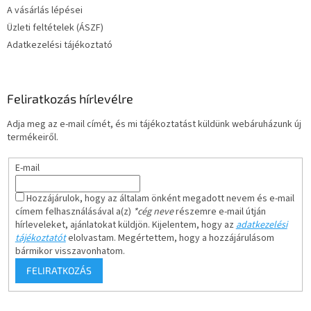
A vásárlás lépései
Üzleti feltételek (ÁSZF)
Adatkezelési tájékoztató
Feliratkozás hírlevélre
Adja meg az e-mail címét, és mi tájékoztatást küldünk webáruházunk új
termékeiről.
E-mail
Hozzájárulok, hogy az általam önként megadott nevem és e-mail
címem felhasználásával a(z)
*cég neve
részemre e-mail útján
hírleveleket, ajánlatokat küldjön. Kijelentem, hogy az
adatkezelési
tájékoztatót
elolvastam. Megértettem, hogy a hozzájárulásom
bármikor visszavonhatom.
FELIRATKOZÁS