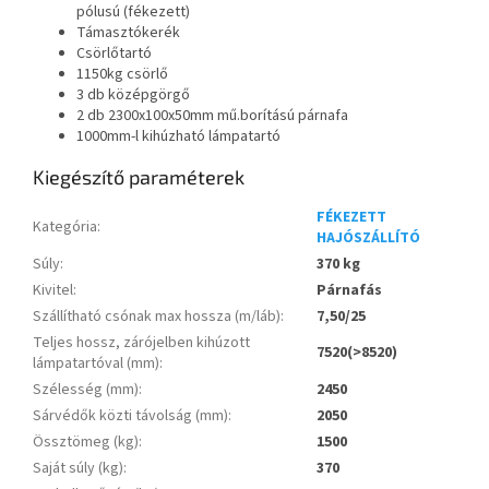
pólusú (fékezett)
Támasztókerék
Csörlőtartó
1150kg csörlő
3 db középgörgő
2 db 2300x100x50mm mű.borítású párnafa
1000mm-l kihúzható lámpatartó
Kiegészítő paraméterek
FÉKEZETT
Kategória
:
HAJÓSZÁLLÍTÓ
Súly
:
370 kg
Kivitel
:
Párnafás
Szállítható csónak max hossza (m/láb)
:
7,50/25
Teljes hossz, zárójelben kihúzott
7520(>8520)
lámpatartóval (mm)
:
Szélesség (mm)
:
2450
Sárvédők közti távolság (mm)
:
2050
Össztömeg (kg)
:
1500
Saját súly (kg)
:
370