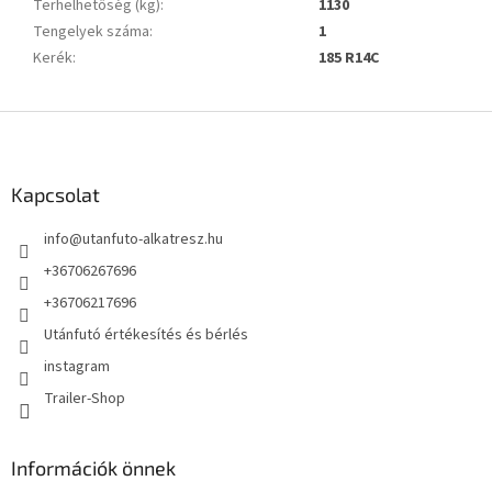
Terhelhetőség (kg)
:
1130
Tengelyek száma
:
1
Kerék
:
185 R14C
L
á
b
l
Kapcsolat
é
info
@
utanfuto-alkatresz.hu
c
+36706267696
+36706217696
Utánfutó értékesítés és bérlés
instagram
Trailer-Shop
Információk önnek