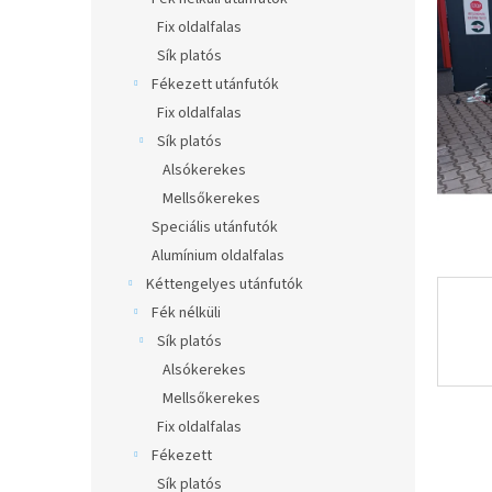
e
csillag.
l
Fix oldalfalas
Sík platós
Fékezett utánfutók
Fix oldalfalas
Sík platós
Alsókerekes
Mellsőkerekes
Speciális utánfutók
Alumínium oldalfalas
Kéttengelyes utánfutók
Fék nélküli
Sík platós
Alsókerekes
Mellsőkerekes
Fix oldalfalas
Fékezett
Sík platós