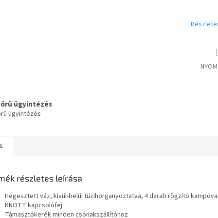
Részlete
NYOM
körű ügyintézés
örű ügyintézés
s
mék részletes leírása
Hegesztett váz, kívül-belül tüzihorganyoztatva, 4 darab rögzítő kampóva
KNOTT kapcsolófej
Támasztókerék minden csónakszállítóhoz