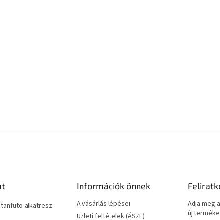
at
Információk önnek
Feliratk
A vásárlás lépései
Adja meg a
utanfuto-alkatresz.
új termékei
Üzleti feltételek (ÁSZF)