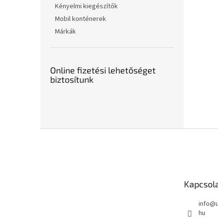
Kényelmi kiegészítők
Mobil konténerek
Márkák
Online fizetési lehetőséget
biztosítunk
L
á
b
l
é
Kapcsol
c
info
@
hu