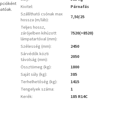
Opcióként
Kivitel
:
Párnafás
hatóak.
Szállítható csónak max
7,50/25
hossza (m/láb)
:
Teljes hossz,
zárójelben kihúzott
7520(>8520)
lámpatartóval (mm)
:
Szélesség (mm)
:
2450
Sárvédők közti
2050
távolság (mm)
:
Össztömeg (kg)
:
1800
Saját súly (kg)
:
385
Terhelhetőség (kg)
:
1415
Tengelyek száma
:
1
Kerék
:
185 R14C