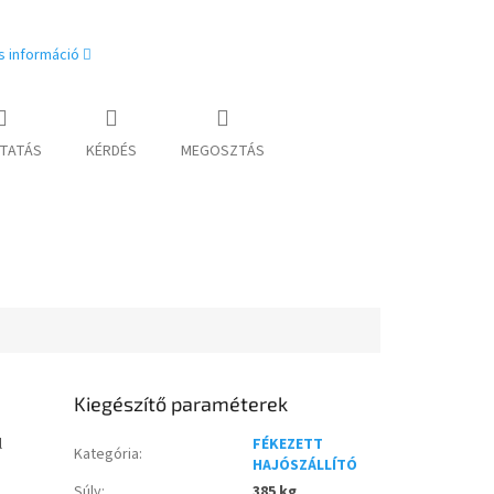
s információ
TATÁS
KÉRDÉS
MEGOSZTÁS
Kiegészítő paraméterek
l
FÉKEZETT
Kategória
:
HAJÓSZÁLLÍTÓ
Súly
:
385 kg