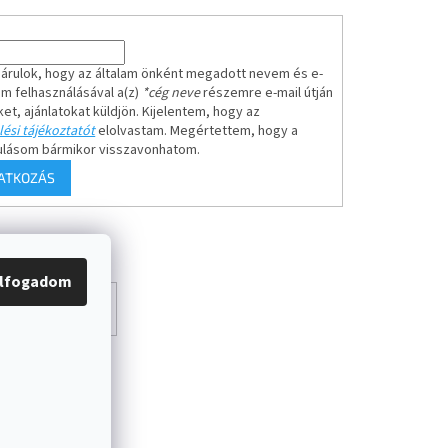
árulok, hogy az általam önként megadott nevem és e-
em felhasználásával a(z)
*cég neve
részemre e-mail útján
ket, ajánlatokat küldjön. Kijelentem, hogy az
ési tájékoztatót
elolvastam. Megértettem, hogy a
ulásom bármikor visszavonhatom.
RATKOZÁS
lfogadom