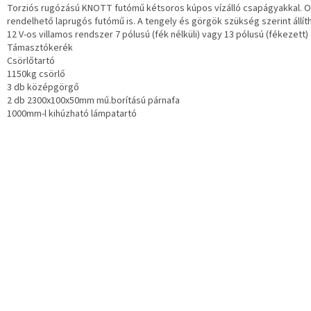
Torziós rugózású KNOTT futómű kétsoros kúpos vízálló csapágyakkal. 
rendelhető laprugós futómű is. A tengely és görgök szükség szerint állít
12 V-os villamos rendszer 7 pólusú (fék nélküli) vagy 13 pólusú (fékezett)
Támasztókerék
Csörlőtartó
1150kg csörlő
3 db középgörgő
2 db 2300x100x50mm mű.borítású párnafa
1000mm-l kihúzható lámpatartó