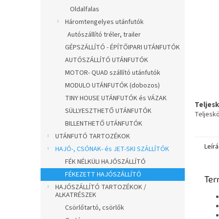
Oldalfalas
Háromtengelyes utánfutók
Autószállító tréler, trailer
GÉPSZÁLLÍTÓ - ÉPÍTŐIPARI UTÁNFUTÓK
AUTÓSZÁLLÍTÓ UTÁNFUTÓK
MOTOR- QUAD szállító utánfutók
MODULO UTÁNFUTÓK (dobozos)
TINY HOUSE UTÁNFUTÓK és VÁZAK
Teljes
SÜLLYESZTHETŐ UTÁNFUTÓK
Teljesk
BILLENTHETŐ UTÁNFUTÓK
UTÁNFUTÓ TARTOZÉKOK
Leírá
HAJÓ-, CSÓNAK- és JET-SKI SZÁLLÍTÓK
FÉK NÉLKÜLI HAJÓSZÁLLÍTÓ
FÉKEZETT HAJÓSZÁLLÍTÓ
Ter
HAJÓSZÁLLÍTÓ TARTOZÉKOK /
ALKATRÉSZEK
Csörlőtartó, csörlők