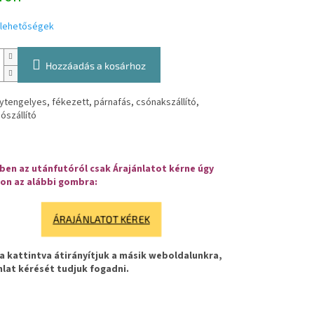
i lehetőségek
Hozzáadás a kosárhoz
ytengelyes, fékezett, párnafás, csónakszállító,
jószállító
en az utánfutóról csak Árajánlatot kérne úgy
on az alábbi gombra:
ÁRAJÁNLATOT KÉREK
 kattintva átirányítjuk a másik weboldalunkra,
nlat kérését tudjuk fogadni.