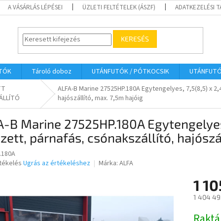
A VÁSÁRLÁS LÉPÉSEI
ÜZLETI FELTÉTELEK (ÁSZF)
ADATKEZELÉSI 
KERESÉS
UTÓK
Tároló doboz
UTÁNFUTÓK / PÓTKOCSIK
UTÁNFUT
TT
ALFA-B Marine 27525HP.180A Egytengelyes, 7,5(8,5) x 2,
ÁLLÍTÓ
hajószállító, max. 7,5m hajóig
-B Marine 27525HP.180A Egytengelyes,
zett, párnafás, csónakszállító, hajószá
.180A
rtékelés
Ugrás az értékeléshez
Márka:
ALFA
1 10
ése
1 404 49
Egységár
Raktá