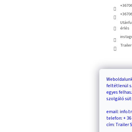
+3670
+3670
Utánfu
érlés
instag
Traile
Kosár
Weboldalunk
feltétlenül
0
egyes felha
szolgáló süt
email: info.
telefon: + 3
cím: Trailer