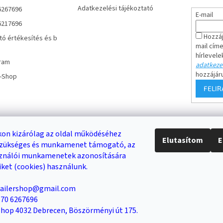
Adatkezelési tájékoztató
6267696
E-mail
6217696
Hozzáj
tó értékesítés és b
mail cím
hírlevele
ram
adatkezel
hozzájár
r-Shop
FELI
Keresés
on kizárólag az oldal működéséhez
Elutasítom
E
 szükséges és munkamenet támogató, az
DB /
0 FT
KERESÉS
sználói munkamenetek azonosítására
iket (cookies) használunk.
trailershop@gmail.com
Trailer-Shop
Trailer Rent
3-as sz. link
6 70 6267696
 Shop 4032 Debrecen, Böszörményi út 175.