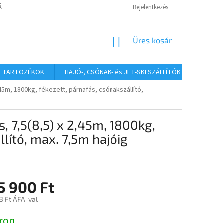
TÁJÉKOZTATÓ
Bejelentkezés
KOSÁR
Üres kosár
Ó TARTOZÉKOK
HAJÓ-, CSÓNAK- és JET-SKI SZÁLLÍTÓK
HAJÓS
45m, 1800kg, fékezett, párnafás, csónakszállító,
 7,5(8,5) x 2,45m, 1800kg,
llító, max. 7,5m hajóig
5 900 Ft
3 Ft ÁFA-val
:
ron