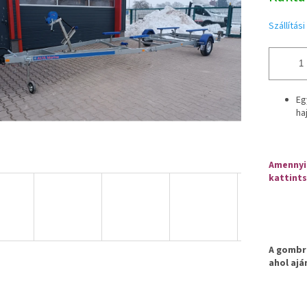
Szállítás
Eg
ha
Amennyib
kattints
A gombra
ahol ajá