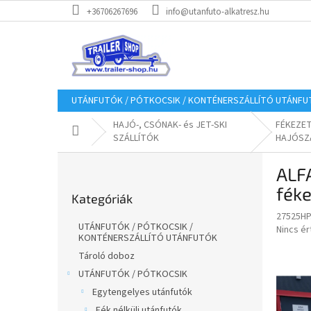
Ugrás
+36706267696
info@utanfuto-alkatresz.hu
a
fő
tartalomhoz
UTÁNFUTÓK / PÓTKOCSIK / KONTÉNERSZÁLLÍTÓ UTÁNF
HAJÓ-, CSÓNAK- és JET-SKI
FÉKEZE
Kezdőlap
SZÁLLÍTÓK
HAJÓSZ
O
ALFA
l
Kategóriák
d
féke
Kategóriák
átugrása
a
27525HP
l
UTÁNFUTÓK / PÓTKOCSIK /
A
Nincs é
s
KONTÉNERSZÁLLÍTÓ UTÁNFUTÓK
termék
ó
átlagos
Tároló doboz
p
értékel
UTÁNFUTÓK / PÓTKOCSIK
a
5-
Egytengelyes utánfutók
ből
n
0,0
Fék nélküli utánfutók