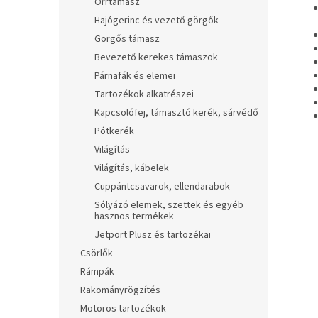
Orrtámasz
Hajógerinc és vezető görgők
Görgős támasz
Bevezető kerekes támaszok
Párnafák és elemei
Tartozékok alkatrészei
Kapcsolófej, támasztó kerék, sárvédő
Pótkerék
Világítás
Világítás, kábelek
Cuppántcsavarok, ellendarabok
Sólyázó elemek, szettek és egyéb
hasznos termékek
Jetport Plusz és tartozékai
Csörlők
Rámpák
Rakományrögzítés
Motoros tartozékok