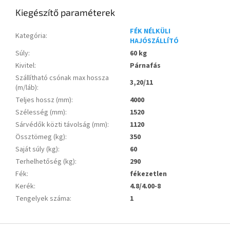
Kiegészítő paraméterek
FÉK NÉLKÜLI
Kategória
:
HAJÓSZÁLLÍTÓ
Súly
:
60 kg
Kivitel
:
Párnafás
Szállítható csónak max hossza
3,20/11
(m/láb)
:
Teljes hossz (mm)
:
4000
Szélesség (mm)
:
1520
Sárvédők közti távolság (mm)
:
1120
Össztömeg (kg)
:
350
Saját súly (kg)
:
60
Terhelhetőség (kg)
:
290
Fék
:
fékezetlen
Kerék
:
4.8/4.00-8
Tengelyek száma
:
1
L