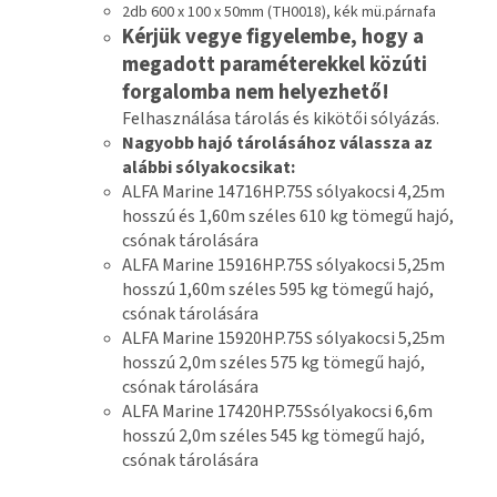
2db 600 x 100 x 50mm (TH0018), kék mü.párnafa
Kérjük vegye figyelembe, hogy a
megadott paraméterekkel közúti
forgalomba nem helyezhető!
Felhasználása tárolás és kikötői sólyázás.
Nagyobb hajó tárolásához válassza az
alábbi sólyakocsikat:
ALFA Marine 14716HP.75S sólyakocsi 4,25m
hosszú és 1,60m széles 610 kg tömegű hajó,
csónak tárolására
ALFA Marine 15916HP.75S sólyakocsi 5,25m
hosszú 1,60m széles 595 kg tömegű hajó,
csónak tárolására
ALFA Marine 15920HP.75S sólyakocsi 5,25m
hosszú 2,0m széles 575 kg tömegű hajó,
csónak tárolására
ALFA Marine 17420HP.75Ssólyakocsi 6,6m
hosszú 2,0m széles 545 kg tömegű hajó,
csónak tárolására