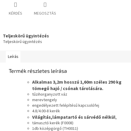
KÉRDÉS
MEGOSZTÁS
Teljeskörű ügyintézés
Teljeskörű ügyintézés
Leírás
Termék részletes leírása
Alkalmas 3,2m hosszú 1,60m széles 290 kg
tömegő hajó / csónak tárolására.
tűzihorganyzott váz
merevtengely
engedélyezett felépítésű kapcsolófej
4.8/4.00-8 kerék
Világítás,lámpatartó és sárvédő nélkül
,
támasztó kerék (F0008)
1db középgörgő (TH0011)