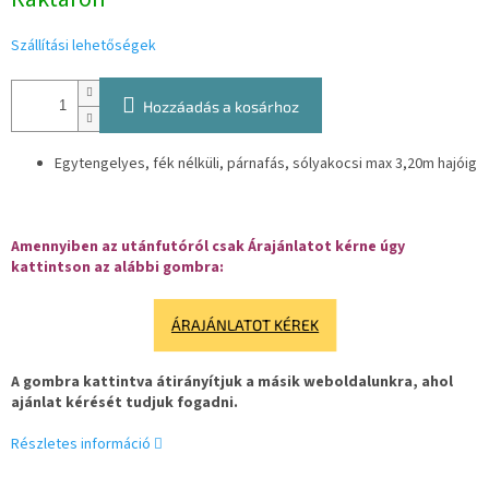
Szállítási lehetőségek
Hozzáadás a kosárhoz
Egytengelyes, fék nélküli, párnafás, sólyakocsi
max 3,20m hajóig
Amennyiben az utánfutóról csak Árajánlatot kérne úgy
kattintson az alábbi gombra:
ÁRAJÁNLATOT KÉREK
A gombra kattintva átirányítjuk a másik weboldalunkra, ahol
ajánlat kérését tudjuk fogadni.
Részletes információ