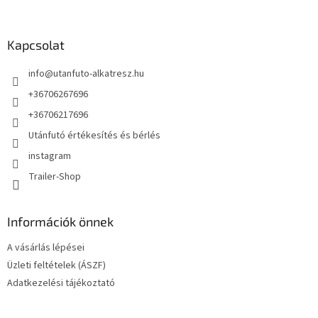
á
b
l
Kapcsolat
é
info
@
utanfuto-alkatresz.hu
c
+36706267696
+36706217696
Utánfutó értékesítés és bérlés
instagram
Trailer-Shop
Információk önnek
A vásárlás lépései
Üzleti feltételek (ÁSZF)
Adatkezelési tájékoztató