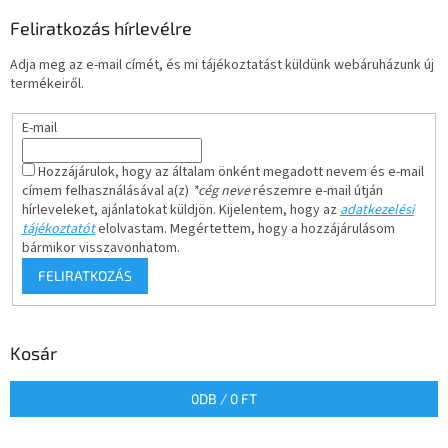
Feliratkozás hírlevélre
Adja meg az e-mail címét, és mi tájékoztatást küldünk webáruházunk új
termékeiről.
E-mail
Hozzájárulok, hogy az általam önként megadott nevem és e-mail
címem felhasználásával a(z)
*cég neve
részemre e-mail útján
hírleveleket, ajánlatokat küldjön. Kijelentem, hogy az
adatkezelési
tájékoztatót
elolvastam. Megértettem, hogy a hozzájárulásom
bármikor visszavonhatom.
FELIRATKOZÁS
Kosár
0
DB /
0 FT