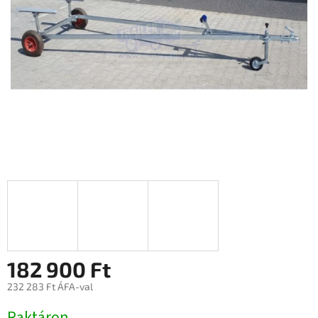
182 900 Ft
232 283 Ft ÁFA-val
Egységár:
Raktáron