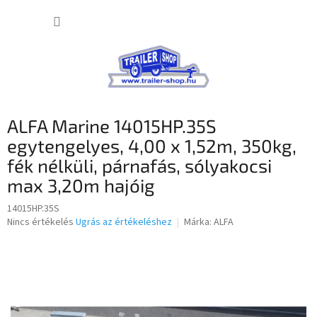
Ugrás
KOSÁR
a
fő
tartalomhoz
ALFA Marine 14015HP.35S
egytengelyes, 4,00 x 1,52m, 350kg,
fék nélküli, párnafás, sólyakocsi
max 3,20m hajóig
14015HP.35S
A
Nincs értékelés
Ugrás az értékeléshez
Márka:
ALFA
termék
átlagos
értékelése
5-
ből
0,0
csillag.