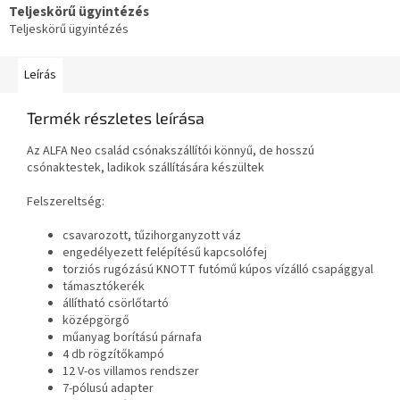
Teljeskörű ügyintézés
Teljeskörű ügyintézés
Leírás
Termék részletes leírása
Az ALFA Neo család csónakszállítói könnyű, de hosszú
csónaktestek, ladikok szállítására készültek
Felszereltség:
csavarozott, tűzihorganyzott váz
engedélyezett felépítésű kapcsolófej
torziós rugózású KNOTT futómű kúpos vízálló csapággyal
támasztókerék
állítható csörlőtartó
középgörgő
műanyag borítású párnafa
4 db rögzítőkampó
12 V-os villamos rendszer
7-pólusú adapter