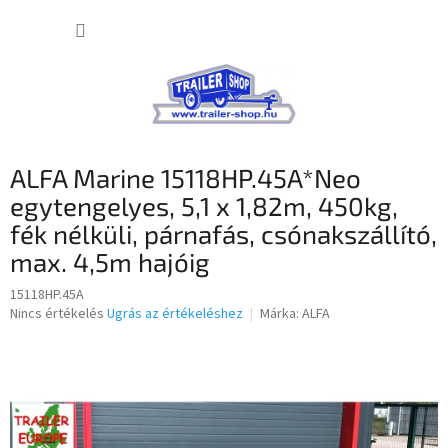
Ugrás
KOSÁR
a
fő
tartalomhoz
ALFA Marine 15118HP.45A*Neo
egytengelyes, 5,1 x 1,82m, 450kg,
fék nélküli, párnafás, csónakszállító,
max. 4,5m hajóig
15118HP.45A
A
Nincs értékelés
Ugrás az értékeléshez
Márka:
ALFA
termék
átlagos
értékelése
5-
ből
0,0
csillag.