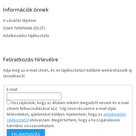
Információk önnek
A vásárlás lépései
Üzleti feltételek (ÁSZF)
Adatkezelési tájékoztató
Feliratkozás hírlevélre
Adja meg az e-mail címét, és mi tájékoztatást küldünk webáruházunk új
termékeiről.
E-mail
Hozzájárulok, hogy az általam önként megadott nevem és e-mail
címem felhasználásával a(z)
*cég neve
részemre e-mail útján
hírleveleket, ajánlatokat küldjön. Kijelentem, hogy az
adatkezelési
tájékoztatót
elolvastam. Megértettem, hogy a hozzájárulásom
bármikor visszavonhatom.
FELIRATKOZÁS