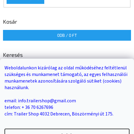
Kosár
0
DB /
0 FT
Keresés
Weboldalunkon kizárólag az oldal működéséhez feltétlenül
KERESÉS
szükséges és munkamenet támogató, az egyes felhasználói
munkamenetek azonosítására szolgáló sütiket (cookies)
használunk.
Trailer-Shop
Trailer Rent
3-as sz. link
email: info.trailershop@gmail.com
telefon: + 36 70 6267696
cím: Trailer Shop 4032 Debrecen, Böszörményi út 175.
Shoptet készítette