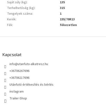
Saját súly (kg)
:
135
Terhelhetőség (kg)
:
315
Tengelyek száma
:
1
Kerék
:
155/70R13
Fék
:
fékezetlen
L
á
b
l
Kapcsolat
é
info
@
utanfuto-alkatresz.hu
c
+36706267696
+36706217696
Utánfutó értékesítés és bérlés
instagram
Trailer-Shop