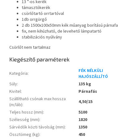
13 ”-os kerék
támasztókerék
csörlőtartó orrtartóval
1db orrgörgő
2 db 1500x100x50mm kék műanyag borítású párnafa
fix, nem kihúzható, de levehető lámpatartó
stabilizációs nyúlvány
Csörlőt nem tartalmaz
Kiegészítő paraméterek
FÉK NÉLKÜLI
Kategória
:
HAJÓSZÁLLÍTÓ
Súly
:
135 kg
Kivitel
:
Párnafás
Szállítható csónak max hossza
4,50/15
(m/láb)
:
Teljes hossz (mm)
:
5100
Szélesség (mm)
:
1820
Sárvédők közti távolság (mm)
:
1350
Össztömeg (kg)
:
450