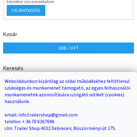
bármikor visszavonhatom.
FELIRATKOZÁS
Kosár
0
DB /
0 FT
Keresés
Weboldalunkon kizárólag az oldal működéséhez feltétlenül
KERESÉS
szükséges és munkamenet támogató, az egyes felhasználói
munkamenetek azonosítására szolgáló sütiket (cookies)
használunk.
Trailer-Shop
Trailer Rent
3-as sz. link
email: info.trailershop@gmail.com
telefon: + 36 70 6267696
cím: Trailer Shop 4032 Debrecen, Böszörményi út 175.