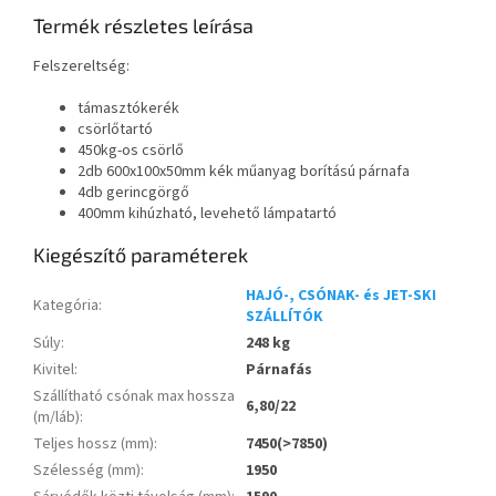
Termék részletes leírása
Felszereltség:
támasztókerék
csörlőtartó
450kg-os csörlő
2db 600x100x50mm kék műanyag borítású párnafa
4db gerincgörgő
400mm kihúzható, levehető lámpatartó
Kiegészítő paraméterek
HAJÓ-, CSÓNAK- és JET-SKI
Kategória
:
SZÁLLÍTÓK
Súly
:
248 kg
Kivitel
:
Párnafás
Szállítható csónak max hossza
6,80/22
(m/láb)
:
Teljes hossz (mm)
:
7450(>7850)
Szélesség (mm)
:
1950