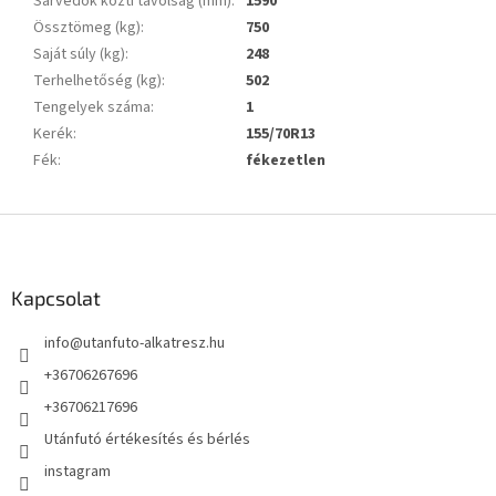
Sárvédők közti távolság (mm)
:
1590
Össztömeg (kg)
:
750
Saját súly (kg)
:
248
Terhelhetőség (kg)
:
502
Tengelyek száma
:
1
Kerék
:
155/70R13
Fék
:
fékezetlen
L
á
b
l
Kapcsolat
é
info
@
utanfuto-alkatresz.hu
c
+36706267696
+36706217696
Utánfutó értékesítés és bérlés
instagram