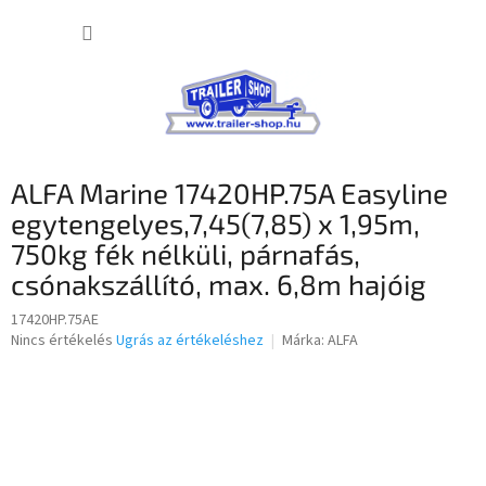
Ugrás
KOSÁR
a
fő
tartalomhoz
ALFA Marine 17420HP.75A Easyline
egytengelyes,7,45(7,85) x 1,95m,
750kg fék nélküli, párnafás,
csónakszállító, max. 6,8m hajóig
17420HP.75AE
A
Nincs értékelés
Ugrás az értékeléshez
Márka:
ALFA
termék
átlagos
értékelése
5-
ből
0,0
csillag.