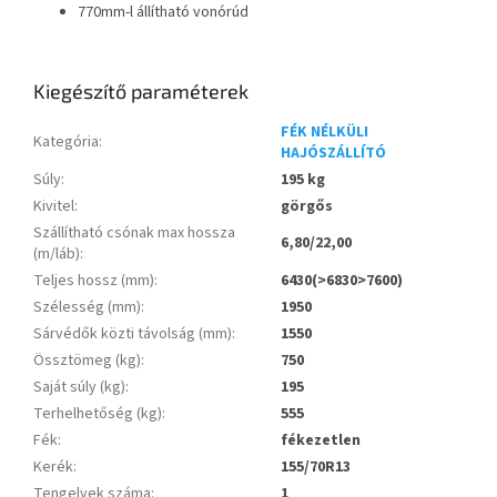
770mm-l állítható vonórúd
Kiegészítő paraméterek
FÉK NÉLKÜLI
Kategória
:
HAJÓSZÁLLÍTÓ
Súly
:
195 kg
Kivitel
:
görgős
Szállítható csónak max hossza
6,80/22,00
(m/láb)
:
Teljes hossz (mm)
:
6430(>6830>7600)
Szélesség (mm)
:
1950
Sárvédők közti távolság (mm)
:
1550
Össztömeg (kg)
:
750
Saját súly (kg)
:
195
Terhelhetőség (kg)
:
555
Fék
:
fékezetlen
Kerék
:
155/70R13
Tengelyek száma
:
1