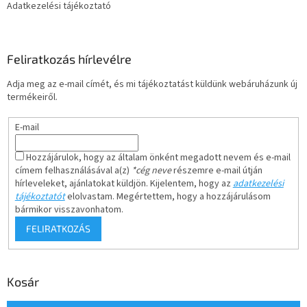
Adatkezelési tájékoztató
Feliratkozás hírlevélre
Adja meg az e-mail címét, és mi tájékoztatást küldünk webáruházunk új
termékeiről.
E-mail
Hozzájárulok, hogy az általam önként megadott nevem és e-mail
címem felhasználásával a(z)
*cég neve
részemre e-mail útján
hírleveleket, ajánlatokat küldjön. Kijelentem, hogy az
adatkezelési
tájékoztatót
elolvastam. Megértettem, hogy a hozzájárulásom
bármikor visszavonhatom.
FELIRATKOZÁS
Kosár