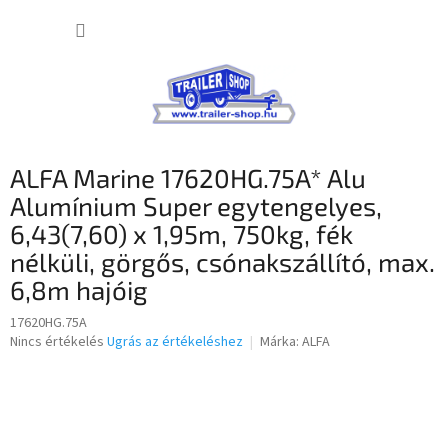
Ugrás
KOSÁR
a
fő
tartalomhoz
ALFA Marine 17620HG.75A* Alu
Alumínium Super egytengelyes,
6,43(7,60) x 1,95m, 750kg, fék
nélküli, görgős, csónakszállító, max.
6,8m hajóig
17620HG.75A
A
Nincs értékelés
Ugrás az értékeléshez
Márka:
ALFA
termék
átlagos
értékelése
5-
ből