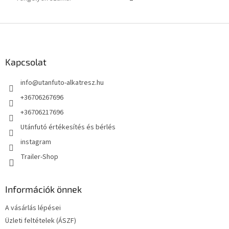
L
á
b
l
Kapcsolat
é
info
@
utanfuto-alkatresz.hu
c
+36706267696
+36706217696
Utánfutó értékesítés és bérlés
instagram
Trailer-Shop
Információk önnek
A vásárlás lépései
Üzleti feltételek (ÁSZF)