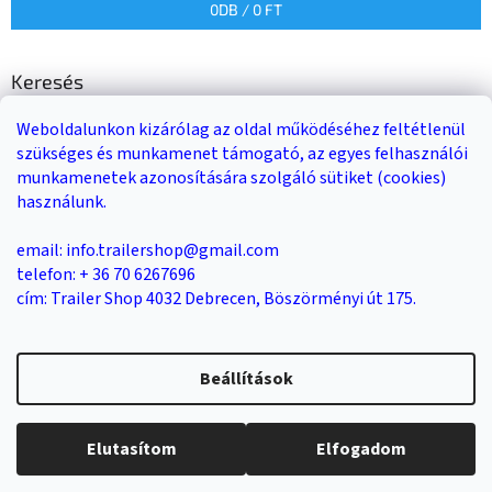
0
DB /
0 FT
Keresés
Weboldalunkon kizárólag az oldal működéséhez feltétlenül
KERESÉS
szükséges és munkamenet támogató, az egyes felhasználói
munkamenetek azonosítására szolgáló sütiket (cookies)
használunk.
Trailer-Shop
Trailer Rent
3-as sz. link
email: info.trailershop@gmail.com
telefon: + 36 70 6267696
cím: Trailer Shop 4032 Debrecen, Böszörményi út 175.
Shoptet készítette
Beállítások
Copyright 2026
Trailer Shop utánfutó értékesítés
. Minden jog
Elutasítom
Elfogadom
fenntartva.
Süti beállítások szerkesztése