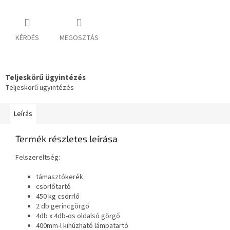
KÉRDÉS
MEGOSZTÁS
Teljeskörű ügyintézés
Teljeskörű ügyintézés
Leírás
Termék részletes leírása
Felszereltség:
támasztókerék
csörlőtartó
450 kg csörrlő
2 db gerincgörgő
4db x 4db-os oldalsó görgő
400mm-l kihúzható lámpatartó