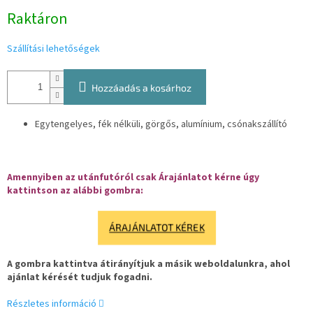
Egységár:
Raktáron
Szállítási lehetőségek
Hozzáadás a kosárhoz
Egytengelyes, fék nélküli, görgős, alumínium, csónakszállító
Amennyiben az utánfutóról csak Árajánlatot kérne úgy
kattintson az alábbi gombra:
ÁRAJÁNLATOT KÉREK
A gombra kattintva átirányítjuk a másik weboldalunkra, ahol
ajánlat kérését tudjuk fogadni.
Részletes információ