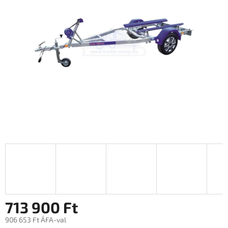
0,0
csillag.
713 900 Ft
906 653 Ft ÁFA-val