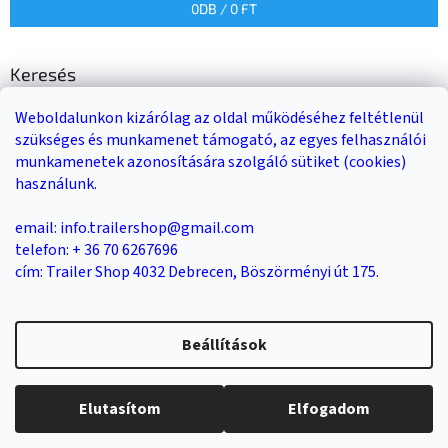
0
DB /
0 FT
Keresés
Weboldalunkon kizárólag az oldal működéséhez feltétlenül
KERESÉS
szükséges és munkamenet támogató, az egyes felhasználói
munkamenetek azonosítására szolgáló sütiket (cookies)
használunk.
Trailer-Shop
Trailer Rent
3-as sz. link
email: info.trailershop@gmail.com
telefon: + 36 70 6267696
cím: Trailer Shop 4032 Debrecen, Böszörményi út 175.
Shoptet készítette
Beállítások
Copyright 2026
Trailer Shop utánfutó értékesítés
. Minden jog
Elutasítom
Elfogadom
fenntartva.
Süti beállítások szerkesztése