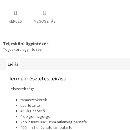
KÉRDÉS
MEGOSZTÁS
Teljeskörű ügyintézés
Teljeskörű ügyintézés
Leírás
Termék részletes leírása
Felszereltség:
támasztókerék
csörlőtartó
450 kg csörrlő
4 db gerincgörgő
2db 2300x100x50mm műanyag párnafa
400mm-l kihúzható lámpatartó