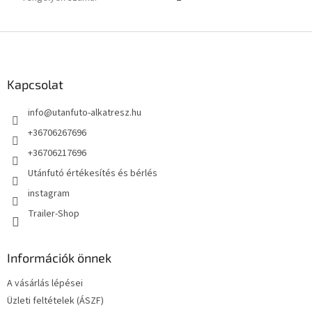
L
á
b
l
Kapcsolat
é
info
@
utanfuto-alkatresz.hu
c
+36706267696
+36706217696
Utánfutó értékesítés és bérlés
instagram
Trailer-Shop
Információk önnek
A vásárlás lépései
Üzleti feltételek (ÁSZF)