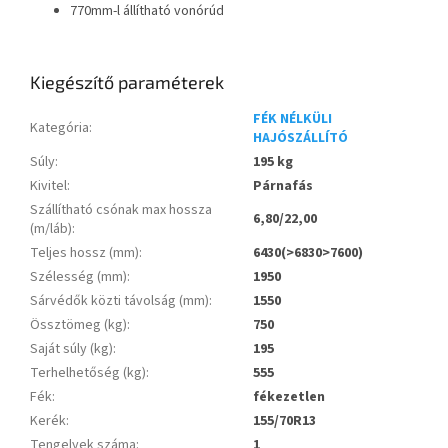
770mm-l állítható vonórúd
Kiegészítő paraméterek
FÉK NÉLKÜLI
Kategória
:
HAJÓSZÁLLÍTÓ
Súly
:
195 kg
Kivitel
:
Párnafás
Szállítható csónak max hossza
6,80/22,00
(m/láb)
:
Teljes hossz (mm)
:
6430(>6830>7600)
Szélesség (mm)
:
1950
Sárvédők közti távolság (mm)
:
1550
Össztömeg (kg)
:
750
Saját súly (kg)
:
195
Terhelhetőség (kg)
:
555
Fék
:
fékezetlen
Kerék
:
155/70R13
Tengelyek száma
:
1