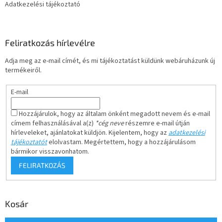
Adatkezelési tájékoztató
Feliratkozás hírlevélre
Adja meg az e-mail címét, és mi tájékoztatást küldünk webáruházunk új
termékeiről.
E-mail
Hozzájárulok, hogy az általam önként megadott nevem és e-mail
címem felhasználásával a(z)
*cég neve
részemre e-mail útján
hírleveleket, ajánlatokat küldjön. Kijelentem, hogy az
adatkezelési
tájékoztatót
elolvastam. Megértettem, hogy a hozzájárulásom
bármikor visszavonhatom.
FELIRATKOZÁS
Kosár