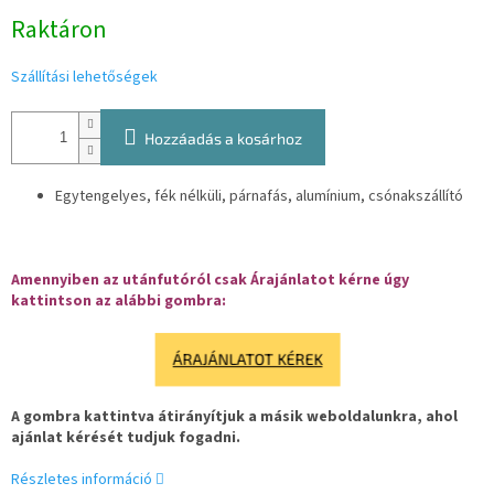
Egységár:
Raktáron
Szállítási lehetőségek
Hozzáadás a kosárhoz
Egytengelyes, fék nélküli, párnafás, alumínium, csónakszállító
Amennyiben az utánfutóról csak Árajánlatot kérne úgy
kattintson az alábbi gombra:
ÁRAJÁNLATOT KÉREK
A gombra kattintva átirányítjuk a másik weboldalunkra, ahol
ajánlat kérését tudjuk fogadni.
Részletes információ