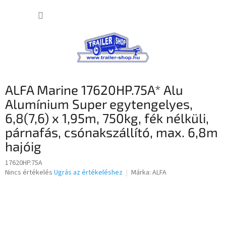
Ugrás
KOSÁR
a
fő
tartalomhoz
ALFA Marine 17620HP.75A* Alu
Alumínium Super egytengelyes,
6,8(7,6) x 1,95m, 750kg, fék nélküli,
párnafás, csónakszállító, max. 6,8m
hajóig
17620HP.75A
A
Nincs értékelés
Ugrás az értékeléshez
Márka:
ALFA
termék
átlagos
értékelése
5-
ből