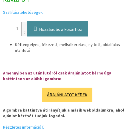
Szállítási lehetőségek
Hozzáadás a kosárhoz
Kéttengelyes, fékezett, mellsőkerekes, nyitott, oldalfalas
utánfutó
Amennyiben az utánfutóról csak Árajánlatot kérne úgy
kattintson az alábbi gombra:
ÁRAJÁNLATOT KÉREK
A gombra kattintva átirányítjuk a másik weboldalunkra, ahol
ajánlat kérését tudjuk fogadni.
Részletes információ