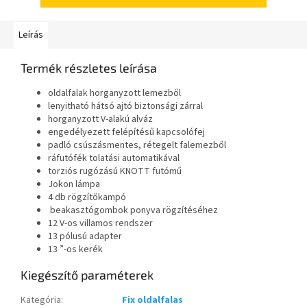
Leírás
Termék részletes leírása
oldalfalak horganyzott lemezből
lenyitható hátsó ajtó biztonsági zárral
horganyzott V-alakú alváz
engedélyezett felépítésű kapcsolófej
padló csúszásmentes, rétegelt falemezből
ráfutófék tolatási automatikával
torziós rugózású KNOTT futómű
Jokon lámpa
4 db rögzítőkampó
beakasztógombok ponyva rögzítéséhez
12 V-os villamos rendszer
13 pólusú adapter
13 ”-os kerék
Kiegészítő paraméterek
Kategória
:
Fix oldalfalas