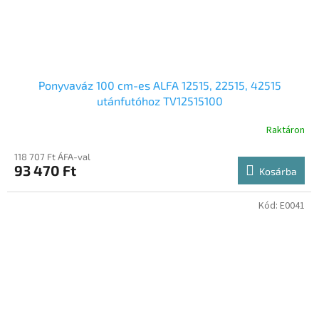
Ponyvaváz 100 cm-es ALFA 12515, 22515, 42515
utánfutóhoz TV12515100
Raktáron
118 707 Ft ÁFA-val
93 470 Ft
Kosárba
Kód:
E0041