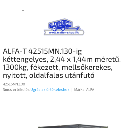
Ugrás
KOSÁR
a
fő
tartalomhoz
ALFA-T 42515MN.130-ig
kéttengelyes, 2,44 x 1,44m méretű,
1300kg, fékezett, mellsőkerekes,
nyitott, oldalfalas utánfutó
42515MN.130
A
Nincs értékelés
Ugrás az értékeléshez
Márka:
ALFA
termék
átlagos
értékelése
5-
ből
0,0
csillag.