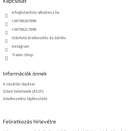
l
Kapcsolat
é
info
@
utanfuto-alkatresz.hu
c
+36706267696
+36706217696
Utánfutó értékesítés és bérlés
instagram
Trailer-Shop
Információk önnek
A vásárlás lépései
Üzleti feltételek (ÁSZF)
Adatkezelési tájékoztató
Feliratkozás hírlevélre