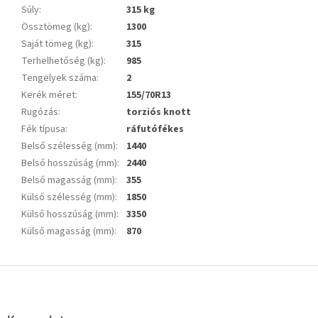
Súly
:
315 kg
Össztömeg (kg)
:
1300
Saját tömeg (kg)
:
315
Terhelhetőség (kg)
:
985
Tengelyek száma
:
2
Kerék méret
:
155/70R13
Rugózás
:
torziós knott
Fék típusa
:
ráfutófékes
Belső szélesség (mm)
:
1440
Belső hosszúság (mm)
:
2440
Belső magasság (mm)
:
355
Külső szélesség (mm)
:
1850
Külső hosszúság (mm)
:
3350
Külső magasság (mm)
:
870
L
á
b