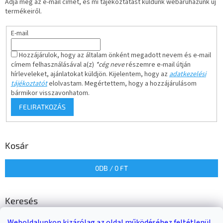
Adja meg az e-mail címét, és mi tájékoztatást küldünk webáruházunk új
termékeiről.
E-mail
Hozzájárulok, hogy az általam önként megadott nevem és e-mail
címem felhasználásával a(z)
*cég neve
részemre e-mail útján
hírleveleket, ajánlatokat küldjön. Kijelentem, hogy az
adatkezelési
tájékoztatót
elolvastam. Megértettem, hogy a hozzájárulásom
bármikor visszavonhatom.
FELIRATKOZÁS
Kosár
0
DB /
0 FT
Keresés
Weboldalunkon kizárólag az oldal működéséhez feltétlenül