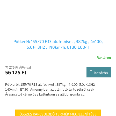
Pótkerék 155/70 R13 alufelnivel , 387kg , 4×100,
5.0J×13H2 , 140km/h, ET30 E0041
Raktáron
71 279 Ft ÁFA-val
56 125 Ft
Kosárba
Pótkerék 155/70 R13 alufelnivel , 387kg , 4×100, 5.0J×13H2 ,
140km/h, ET30 Amennyiben az utánfutó tartozékról csak
Árajánlatot kérne úgy kattintson az alábbi gombra:...
ÖSSZES KAPCSOLÓDÓ TERMÉK MEGJELENÍTÉSE