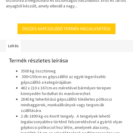
biztosítva a megbízható és biztonságos használatot. Erős és tartós
anyagból készült, amely ellenáll a nagy...
ÖSSZES KAPCSOLÓDÓ TERMÉK MEGJELENÍTÉSE
Leírás
Termék részletes leírása
3500 kg össztömeg
300×150cm-es gépszállító az egyik legerősebb
gépszállító a kategóriájában
482 x 210 x 167cm-es méretével bármilyen terepen
könnyedén fordulhat és manőverezhet.
2840 kg teherbírású gépszállító tökéletes pótkocsi
minibaggerek, munkaállványok vagy targoncák
szállítására.
2 db 1800 kg-os Knott tengely. A tengelyek lehető
legalacsonyabbra történő felszerelésével a gyártó olyan
gépkocsi pótkocsit hoz létre, amelynek alacsony,