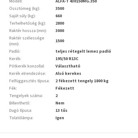
Modell
:
ALFA-T 430150MG.350
Össztömeg (kg)
:
3500
Saját súly (kg)
:
660
Terhelhetőség (kg)
:
2800
Raktér hossza (mm)
:
3000
Raktér szélessége
1500
(mm)
:
Padló
:
teljes rétegelt lemez padló
Kerék
:
195/50 R13C
Pótkerék konzollal
:
Választható
Kerék elrendezése
:
Alsó kerekes
Felfüggesztés típusa
:
2 fékezett tengely 1800 kg
Fék
:
Fékezett
Tengelyek száma
:
2
Billenthető
:
Nem
Dugó típusa
:
13 tűs
Tolatólámpa
:
Igen
L