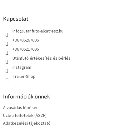
á
b
l
Kapcsolat
é
info
@
utanfuto-alkatresz.hu
c
+36706267696
+36706217696
Utánfutó értékesítés és bérlés
instagram
Trailer-Shop
Információk önnek
A vásárlás lépései
Üzleti feltételek (ÁSZF)
Adatkezelési tájékoztató