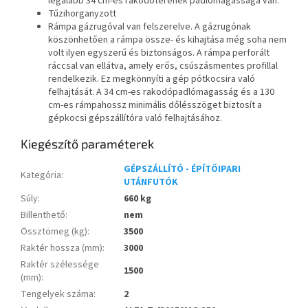
legalább 34 cm-es rakodóterének padlómagassága van.
Tűzihorganyzott
Rámpa gázrugóval van felszerelve. A gázrugónak
köszönhetően a rámpa össze- és kihajtása még soha nem
volt ilyen egyszerű és biztonságos. A rámpa perforált
ráccsal van ellátva, amely erős, csúszásmentes profillal
rendelkezik. Ez megkönnyíti a gép pótkocsira való
felhajtását. A 34 cm-es rakodópadlómagasság és a 130
cm-es rámpahossz minimális dőlésszöget biztosít a
gépkocsi gépszállítóra való felhajtásához.
Kiegészítő paraméterek
GÉPSZÁLLÍTÓ - ÉPÍTŐIPARI
Kategória
:
UTÁNFUTÓK
Súly
:
660 kg
Billenthető
:
nem
Össztömeg (kg)
:
3500
Raktér hossza (mm)
:
3000
Raktér szélessége
1500
(mm)
:
Tengelyek száma
:
2