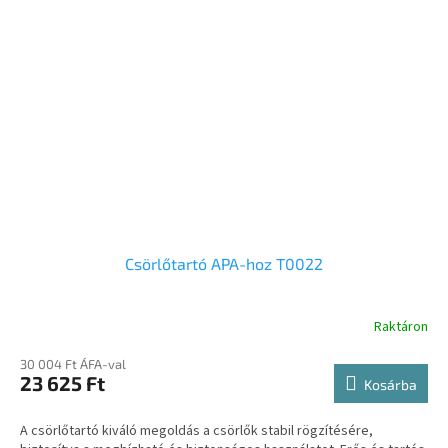
Csörlőtartó APA-hoz T0022
Raktáron
30 004 Ft ÁFA-val
23 625 Ft
Kosárba
A csörlőtartó kiváló megoldás a csörlők stabil rögzítésére,