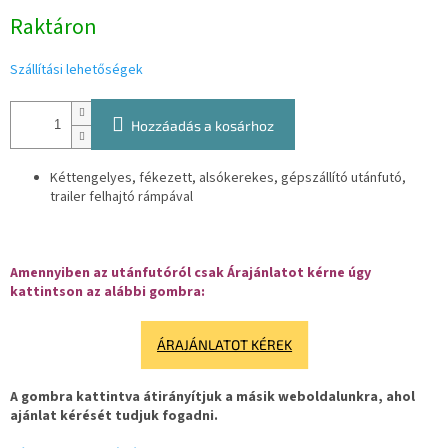
Egységár:
Raktáron
Szállítási lehetőségek
Hozzáadás a kosárhoz
Kéttengelyes, fékezett, alsókerekes, gépszállító utánfutó,
trailer felhajtó rámpával
Amennyiben az utánfutóról csak Árajánlatot kérne úgy
kattintson az alábbi gombra:
ÁRAJÁNLATOT KÉREK
A gombra kattintva átirányítjuk a másik weboldalunkra, ahol
ajánlat kérését tudjuk fogadni.