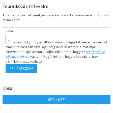
Feliratkozás hírlevélre
Adja meg az e-mail címét, és mi tájékoztatást küldünk webáruházunk új
termékeiről.
E-mail
Hozzájárulok, hogy az általam önként megadott nevem és e-mail
címem felhasználásával a(z)
*cég neve
részemre e-mail útján
hírleveleket, ajánlatokat küldjön. Kijelentem, hogy az
adatkezelési
tájékoztatót
elolvastam. Megértettem, hogy a hozzájárulásom
bármikor visszavonhatom.
FELIRATKOZÁS
Kosár
0
DB /
0 FT