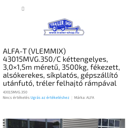
Ugrás
KOSÁR
a
fő
tartalomhoz
ALFA-T (VLEMMIX)
43015MVG.350/C kéttengelyes,
3,0×1,5m méretű, 3500kg, fékezett,
alsókerekes, síkplatós, gépszállító
utánfutó, tréler felhajtó rámpával
43015MVG.350
A
Nincs értékelés
Ugrás az értékeléshez
Márka:
ALFA
termék
átlagos
értékelése
5-
ből