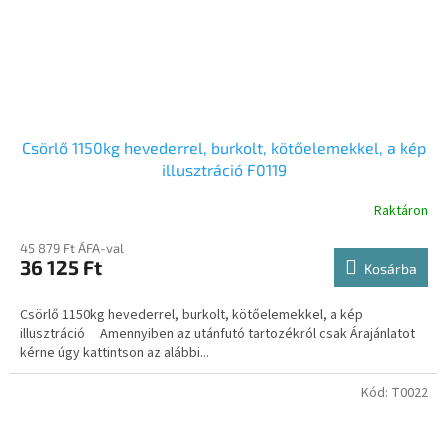
Csörlő 1150kg hevederrel, burkolt, kötőelemekkel, a kép
illusztráció F0119
Raktáron
45 879 Ft ÁFA-val
36 125 Ft
Kosárba
Csörlő 1150kg hevederrel, burkolt, kötőelemekkel, a kép
illusztráció Amennyiben az utánfutó tartozékról csak Árajánlatot
kérne úgy kattintson az alábbi...
Kód:
T0022