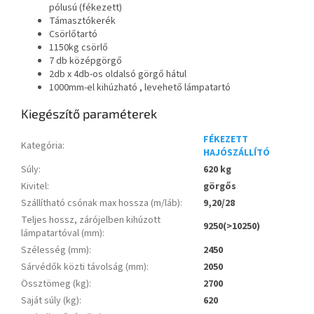
pólusú (fékezett)
Támasztókerék
Csörlőtartó
1150kg csörlő
7 db középgörgő
2db x 4db-os oldalsó görgő hátul
1000mm-el kihúzható , levehető lámpatartó
Kiegészítő paraméterek
FÉKEZETT
Kategória
:
HAJÓSZÁLLÍTÓ
Súly
:
620 kg
Kivitel
:
görgős
Szállítható csónak max hossza (m/láb)
:
9,20/28
Teljes hossz, zárójelben kihúzott
9250(>10250)
lámpatartóval (mm)
:
Szélesség (mm)
:
2450
Sárvédők közti távolság (mm)
:
2050
Össztömeg (kg)
:
2700
Saját súly (kg)
:
620