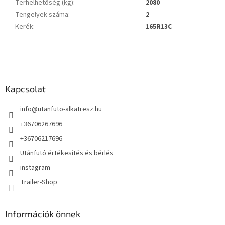
Terhelhetőség (kg)
:
2080
Tengelyek száma
:
2
Kerék
:
165R13C
L
á
b
l
Kapcsolat
é
info
@
utanfuto-alkatresz.hu
c
+36706267696
+36706217696
Utánfutó értékesítés és bérlés
instagram
Trailer-Shop
Információk önnek