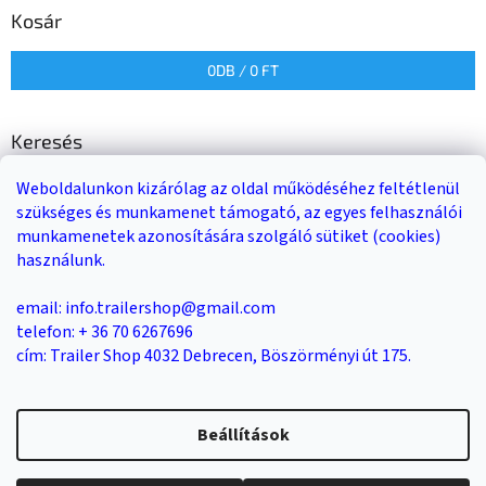
Kosár
0
DB /
0 FT
Keresés
Weboldalunkon kizárólag az oldal működéséhez feltétlenül
KERESÉS
szükséges és munkamenet támogató, az egyes felhasználói
munkamenetek azonosítására szolgáló sütiket (cookies)
használunk.
Trailer-Shop
Trailer Rent
3-as sz. link
email: info.trailershop@gmail.com
telefon: + 36 70 6267696
cím: Trailer Shop 4032 Debrecen, Böszörményi út 175.
Shoptet készítette
Beállítások
Copyright 2026
Trailer Shop utánfutó értékesítés
. Minden jog