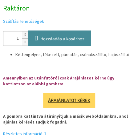
Egységár:
Raktáron
Szállítási lehetőségek
Hozzáadás a kosárhoz
Kéttengelyes, fékezett, párnafás, csónakszállító, hajószállító
Amennyiben az utánfutóról csak Árajánlatot kérne úgy
kattintson az alábbi gombra:
ÁRAJÁNLATOT KÉREK
A gombra kattintva átirányítjuk a másik weboldalunkra, ahol
ajánlat kérését tudjuk fogadni.
Részletes információ