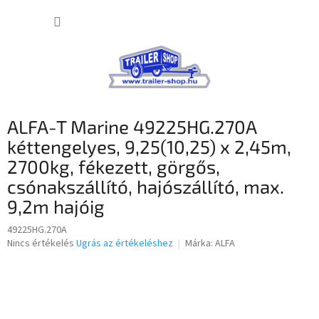
Ugrás
KOSÁR
a
fő
tartalomhoz
ALFA-T Marine 49225HG.270A
kéttengelyes, 9,25(10,25) x 2,45m,
2700kg, fékezett, görgős,
csónakszállító, hajószállító, max.
9,2m hajóig
49225HG.270A
A
Nincs értékelés
Ugrás az értékeléshez
Márka:
ALFA
termék
átlagos
értékelése
5-
ből