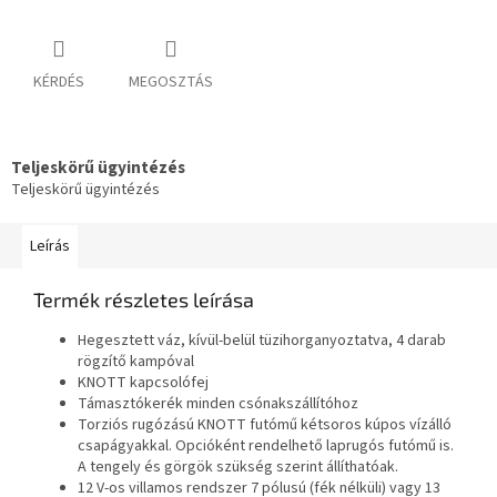
KÉRDÉS
MEGOSZTÁS
Teljeskörű ügyintézés
Teljeskörű ügyintézés
Leírás
Termék részletes leírása
Hegesztett váz, kívül-belül tüzihorganyoztatva, 4 darab
rögzítő kampóval
KNOTT kapcsolófej
Támasztókerék minden csónakszállítóhoz
Torziós rugózású KNOTT futómű kétsoros kúpos vízálló
csapágyakkal. Opcióként rendelhető laprugós futómű is.
A tengely és görgök szükség szerint állíthatóak.
12 V-os villamos rendszer 7 pólusú (fék nélküli) vagy 13