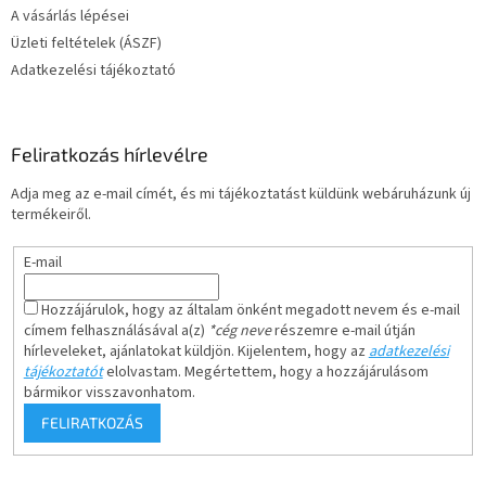
A vásárlás lépései
Üzleti feltételek (ÁSZF)
Adatkezelési tájékoztató
Feliratkozás hírlevélre
Adja meg az e-mail címét, és mi tájékoztatást küldünk webáruházunk új
termékeiről.
E-mail
Hozzájárulok, hogy az általam önként megadott nevem és e-mail
címem felhasználásával a(z)
*cég neve
részemre e-mail útján
hírleveleket, ajánlatokat küldjön. Kijelentem, hogy az
adatkezelési
tájékoztatót
elolvastam. Megértettem, hogy a hozzájárulásom
bármikor visszavonhatom.
FELIRATKOZÁS