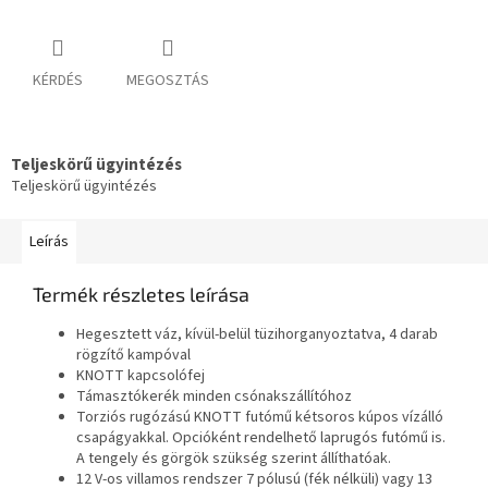
KÉRDÉS
MEGOSZTÁS
Teljeskörű ügyintézés
Teljeskörű ügyintézés
Leírás
Termék részletes leírása
Hegesztett váz, kívül-belül tüzihorganyoztatva, 4 darab
rögzítő kampóval
KNOTT kapcsolófej
Támasztókerék minden csónakszállítóhoz
Torziós rugózású KNOTT futómű kétsoros kúpos vízálló
csapágyakkal. Opcióként rendelhető laprugós futómű is.
A tengely és görgök szükség szerint állíthatóak.
12 V-os villamos rendszer 7 pólusú (fék nélküli) vagy 13