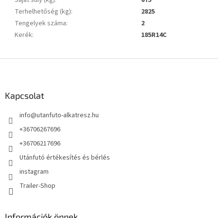
Saját súly (kg)
:
675
Terhelhetőség (kg)
:
2825
Tengelyek száma
:
2
Kerék
:
185R14C
L
á
b
l
Kapcsolat
é
info
@
utanfuto-alkatresz.hu
c
+36706267696
+36706217696
Utánfutó értékesítés és bérlés
instagram
Trailer-Shop
Információk önnek