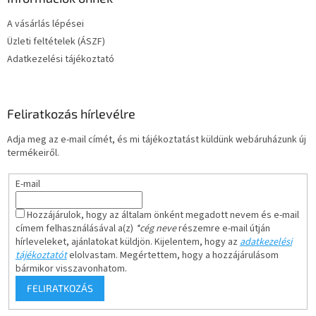
A vásárlás lépései
Üzleti feltételek (ÁSZF)
Adatkezelési tájékoztató
Feliratkozás hírlevélre
Adja meg az e-mail címét, és mi tájékoztatást küldünk webáruházunk új
termékeiről.
E-mail
Hozzájárulok, hogy az általam önként megadott nevem és e-mail
címem felhasználásával a(z)
*cég neve
részemre e-mail útján
hírleveleket, ajánlatokat küldjön. Kijelentem, hogy az
adatkezelési
tájékoztatót
elolvastam. Megértettem, hogy a hozzájárulásom
bármikor visszavonhatom.
FELIRATKOZÁS