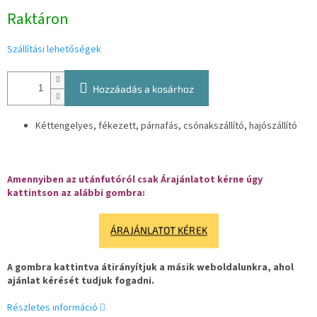
Egységár:
Raktáron
Szállítási lehetőségek
Hozzáadás a kosárhoz
Kéttengelyes, fékezett, párnafás, csónakszállító, hajószállító
Amennyiben az utánfutóról csak Árajánlatot kérne úgy
kattintson az alábbi gombra:
ÁRAJÁNLATOT KÉREK
A gombra kattintva átirányítjuk a másik weboldalunkra, ahol
ajánlat kérését tudjuk fogadni.
Részletes információ