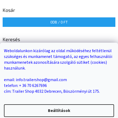
Kosár
0
DB /
0 FT
Keresés
Weboldalunkon kizárólag az oldal működéséhez feltétlenül
KERESÉS
szükséges és munkamenet támogató, az egyes felhasználói
munkamenetek azonosítására szolgáló sütiket (cookies)
használunk.
Trailer-Shop
Trailer Rent
3-as sz. link
email: info.trailershop@gmail.com
telefon: + 36 70 6267696
cím: Trailer Shop 4032 Debrecen, Böszörményi út 175.
Shoptet készítette
Beállítások