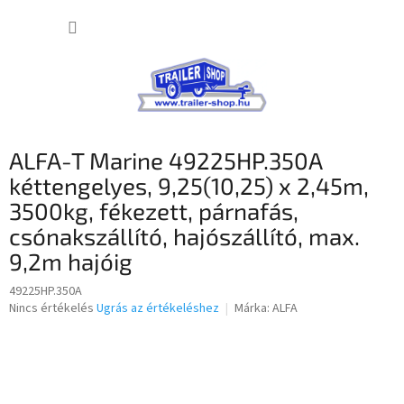
Ugrás
KOSÁR
a
fő
tartalomhoz
ALFA-T Marine 49225HP.350A
kéttengelyes, 9,25(10,25) x 2,45m,
3500kg, fékezett, párnafás,
csónakszállító, hajószállító, max.
9,2m hajóig
49225HP.350A
A
Nincs értékelés
Ugrás az értékeléshez
Márka:
ALFA
termék
átlagos
értékelése
5-
ből