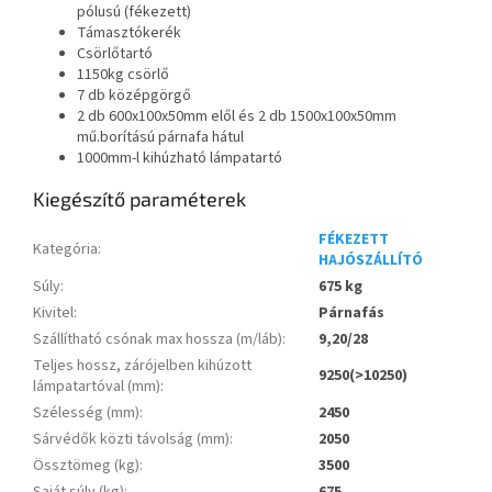
pólusú (fékezett)
Támasztókerék
Csörlőtartó
1150kg csörlő
7 db középgörgő
2 db 600x100x50mm elől és 2 db 1500x100x50mm
mű.borítású párnafa hátul
1000mm-l kihúzható lámpatartó
Kiegészítő paraméterek
FÉKEZETT
Kategória
:
HAJÓSZÁLLÍTÓ
Súly
:
675 kg
Kivitel
:
Párnafás
Szállítható csónak max hossza (m/láb)
:
9,20/28
Teljes hossz, zárójelben kihúzott
9250(>10250)
lámpatartóval (mm)
:
Szélesség (mm)
:
2450
Sárvédők közti távolság (mm)
:
2050
Össztömeg (kg)
:
3500