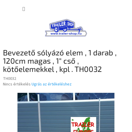
Ugrás
KOSÁR
a
fő
tartalomhoz
Bevezető sólyázó elem , 1 darab ,
120cm magas , 1" cső ,
kötőelemekkel , kpl . TH0032
TH0032
A
Nincs értékelés
Ugrás az értékeléshez
termék
átlagos
értékelése
5-
ből
0,0
csillag.