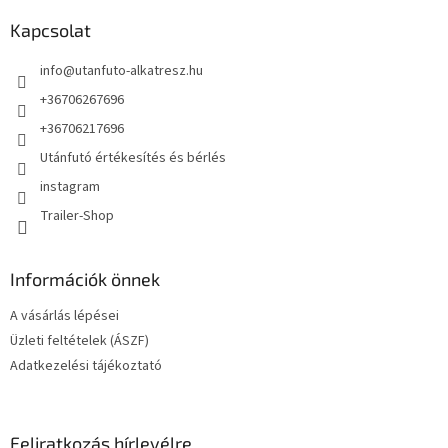
b
l
Kapcsolat
é
info
@
utanfuto-alkatresz.hu
c
+36706267696
+36706217696
Utánfutó értékesítés és bérlés
instagram
Trailer-Shop
Információk önnek
A vásárlás lépései
Üzleti feltételek (ÁSZF)
Adatkezelési tájékoztató
Feliratkozás hírlevélre