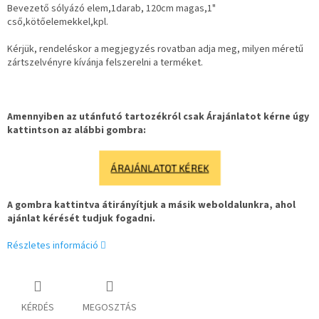
Bevezető sólyázó elem,1darab, 120cm magas,1"
cső,kötőelemekkel,kpl.
Kérjük, rendeléskor a megjegyzés rovatban adja meg, milyen méretű
zártszelvényre kívánja felszerelni a terméket.
Amennyiben az utánfutó tartozékról csak Árajánlatot kérne úgy
kattintson az alábbi gombra:
ÁRAJÁNLATOT KÉREK
A gombra kattintva átirányítjuk a másik weboldalunkra, ahol
ajánlat kérését tudjuk fogadni.
Részletes információ
KÉRDÉS
MEGOSZTÁS