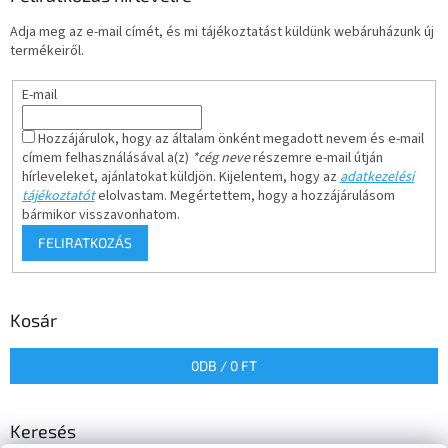
Adja meg az e-mail címét, és mi tájékoztatást küldünk webáruházunk új
termékeiről.
E-mail
Hozzájárulok, hogy az általam önként megadott nevem és e-mail
címem felhasználásával a(z)
*cég neve
részemre e-mail útján
hírleveleket, ajánlatokat küldjön. Kijelentem, hogy az
adatkezelési
tájékoztatót
elolvastam. Megértettem, hogy a hozzájárulásom
bármikor visszavonhatom.
FELIRATKOZÁS
Kosár
0
DB /
0 FT
Keresés