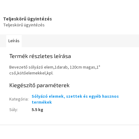
Teljeskörű ügyintézés
Teljeskörű ügyintézés
Leírás
Termék részletes leírása
Bevezető sólyázó elem,1darab, 120cm magas,1"
cső,kötőelemekkel,kpl.
Kiegészítő paraméterek
Sólyázó elemek, szettek és egyéb hasznos
Kategória
:
termékek
Súly
:
5.5 kg
L
á