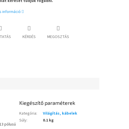
nlat kérését tudjuk fogadni.
s információ
TATÁS
KÉRDÉS
MEGOSZTÁS
Kiegészítő paraméterek
Kategória
:
Világítás, kábelek
Súly
:
0.1 kg
 13 pólusú