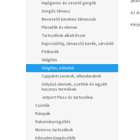
(B00
Hajógerinc és vezető görgők
Görgős támasz
Az á
Bevezető kerekes támaszok
Kérj
Párnafák és elemei
Tartozékok alkatrészei
Kapcsolófej, támasztó kerék, sárvédő
Pótkerék
Világítás
Világítás, kábelek
Cuppántcsavarok, ellendarabok
Sólyázó elemek, szettek és egyéb
hasznos termékek
Jetport Plusz és tartozékai
Csörlők
Rámpák
Rakományrögzítés
Motoros tartozékok
Kényelmi kiegészítők