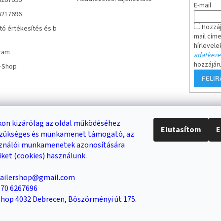
6267696
E-mail
6217696
Hozzáj
tó értékesítés és b
mail cím
hírlevele
ram
adatkezel
hozzájár
r-Shop
FELI
Keresés
on kizárólag az oldal működéséhez
Elutasítom
E
 szükséges és munkamenet támogató, az
DB /
0 FT
KERESÉS
sználói munkamenetek azonosítására
iket (cookies) használunk.
trailershop@gmail.com
Trailer-Shop
Trailer Rent
3-as sz. link
6 70 6267696
 Shop 4032 Debrecen, Böszörményi út 175.