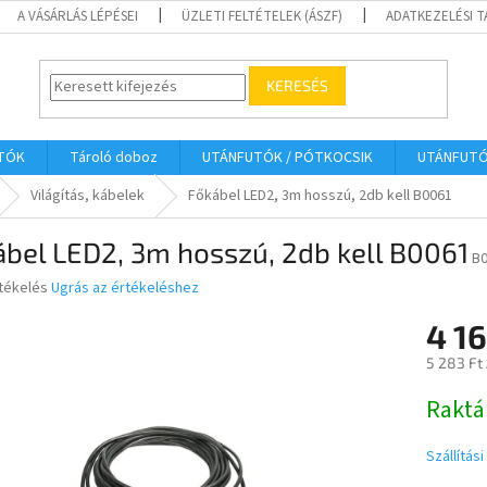
A VÁSÁRLÁS LÉPÉSEI
ÜZLETI FELTÉTELEK (ÁSZF)
ADATKEZELÉSI 
KERESÉS
UTÓK
Tároló doboz
UTÁNFUTÓK / PÓTKOCSIK
UTÁNFUT
Világítás, kábelek
Főkábel LED2, 3m hosszú, 2db kell B0061
bel LED2, 3m hosszú, 2db kell B0061
B
rtékelés
Ugrás az értékeléshez
4 16
ése
5 283 Ft
Egységár
Raktá
Szállítás