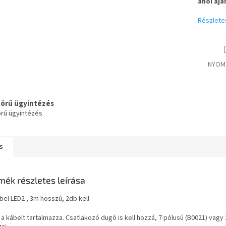
ahol ajá
Részlete
NYOM
körű ügyintézés
örű ügyintézés
s
mék részletes leírása
bel LED2 , 3m hosszú, 2db kell
a kábelt tartalmazza. Csatlakozó dugó is kell hozzá, 7 pólusú (B0021) vagy