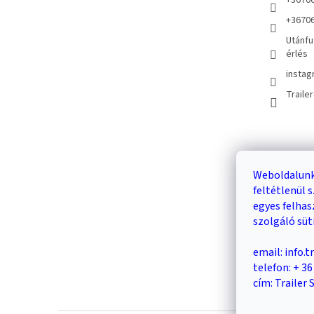
+3670
+3670
Utánfu
érlés
instag
Traile
Kosár
Weboldalunk
feltétlenül
0
egyes felha
szolgáló süt
email: info.
telefon: + 3
cím: Trailer