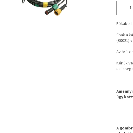
Főkábel L
Csak a ká
(B0021) v
Az ár 1 d
Kérjük v
szüksége
Amennyib
úgy katt
A gombra