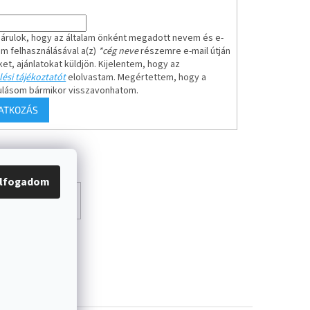
árulok, hogy az általam önként megadott nevem és e-
em felhasználásával a(z)
*cég neve
részemre e-mail útján
ket, ajánlatokat küldjön. Kijelentem, hogy az
ési tájékoztatót
elolvastam. Megértettem, hogy a
ulásom bármikor visszavonhatom.
RATKOZÁS
lfogadom