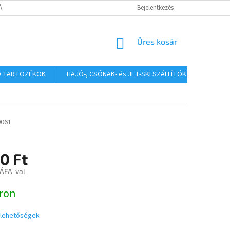
TÁJÉKOZTATÓ
Bejelentkezés
KOSÁR
Üres kosár
Ó TARTOZÉKOK
HAJÓ-, CSÓNAK- és JET-SKI SZÁLLÍTÓK
HAJÓS
0061
0 Ft
 ÁFA-val
:
ron
i lehetőségek