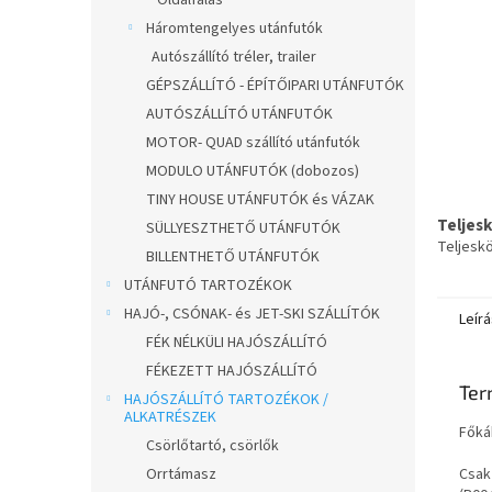
Oldalfalas
Háromtengelyes utánfutók
Autószállító tréler, trailer
GÉPSZÁLLÍTÓ - ÉPÍTŐIPARI UTÁNFUTÓK
AUTÓSZÁLLÍTÓ UTÁNFUTÓK
MOTOR- QUAD szállító utánfutók
MODULO UTÁNFUTÓK (dobozos)
TINY HOUSE UTÁNFUTÓK és VÁZAK
Teljes
SÜLLYESZTHETŐ UTÁNFUTÓK
Teljesk
BILLENTHETŐ UTÁNFUTÓK
UTÁNFUTÓ TARTOZÉKOK
HAJÓ-, CSÓNAK- és JET-SKI SZÁLLÍTÓK
Leírá
FÉK NÉLKÜLI HAJÓSZÁLLÍTÓ
FÉKEZETT HAJÓSZÁLLÍTÓ
Ter
HAJÓSZÁLLÍTÓ TARTOZÉKOK /
ALKATRÉSZEK
Főká
Csörlőtartó, csörlők
Orrtámasz
Csak 