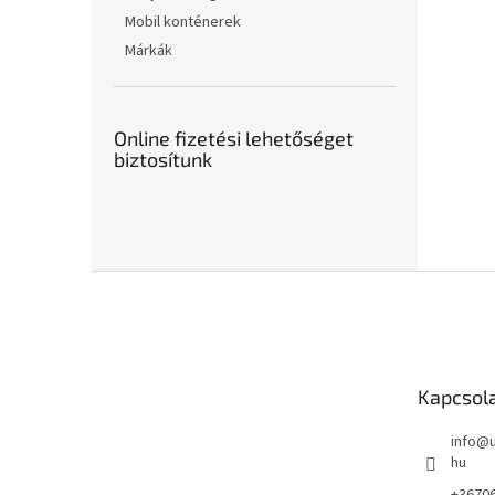
Mobil konténerek
Márkák
Online fizetési lehetőséget
biztosítunk
L
á
b
l
é
Kapcsol
c
info
@
hu