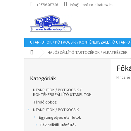
Ugrás
+36706267696
info@utanfuto-alkatresz.hu
a
fő
tartalomhoz
UTÁNFUTÓK / PÓTKOCSIK / KONTÉNERSZÁLLÍTÓ UTÁNF
Kezdőlap
HAJÓSZÁLLÍTÓ TARTOZÉKOK / ALKATRÉSZEK
O
Főká
l
Kategóriák
d
A
Nincs é
Kategóriák
átugrása
a
termék
l
átlagos
UTÁNFUTÓK / PÓTKOCSIK /
s
értékel
KONTÉNERSZÁLLÍTÓ UTÁNFUTÓK
5-
ó
Tároló doboz
ből
p
UTÁNFUTÓK / PÓTKOCSIK
0,0
a
csillag.
Egytengelyes utánfutók
n
Fék nélküli utánfutók
e