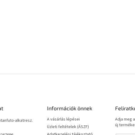
at
Információk önnek
Feliratk
A vásárlás lépései
Adja meg a
utanfuto-alkatresz.
új termékei
Üzleti feltételek (ÁSZF)
Adatkezelési tájékoztató