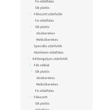
l
Fix oldalfalas
Sík platós
Fékezett utánfutók
Fix oldalfalas
Sík platós
Alsókerekes
Mellsőkerekes
Speciális utánfutók
Alumínium oldalfalas
Kéttengelyes utánfutók
Fék nélküli
Sík platós
Alsókerekes
Mellsőkerekes
Fix oldalfalas
Fékezett
Sík platós