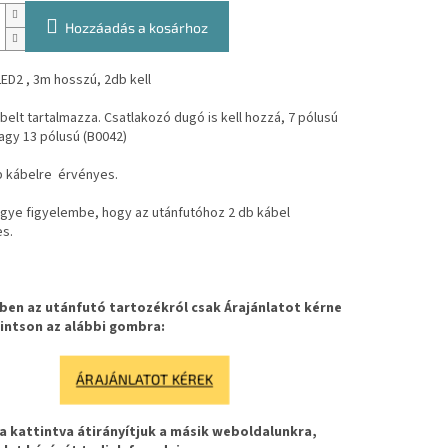
Hozzáadás a kosárhoz
ED2 , 3m hosszú, 2db kell
belt tartalmazza. Csatlakozó dugó is kell hozzá, 7 pólusú
agy 13 pólusú (B0042)
b kábelre érvényes.
egye figyelembe, hogy az utánfutóhoz 2 db kábel
s.
en az utánfutó tartozékról csak Árajánlatot kérne
intson az alábbi gombra:
ÁRAJÁNLATOT KÉREK
 kattintva átirányítjuk a másik weboldalunkra,