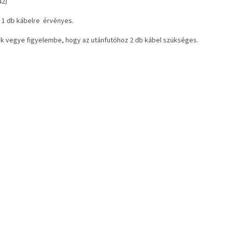
42)
r 1 db kábelre érvényes.
ük vegye figyelembe, hogy az utánfutóhoz 2 db kábel szükséges.