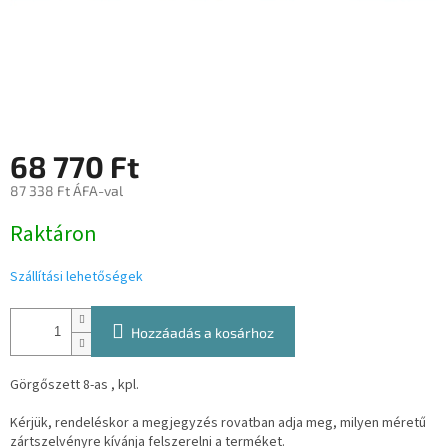
68 770 Ft
87 338 Ft ÁFA-val
Egységár:
Raktáron
Szállítási lehetőségek
Hozzáadás a kosárhoz
Görgőszett 8-as , kpl.
Kérjük, rendeléskor a megjegyzés rovatban adja meg, milyen méretű
zártszelvényre kívánja felszerelni a terméket.