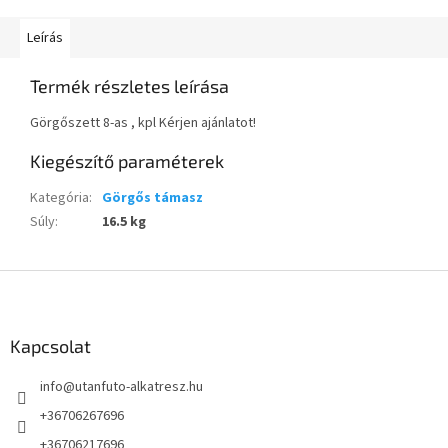
Leírás
Termék részletes leírása
Görgőszett 8-as , kpl Kérjen ajánlatot!
Kiegészítő paraméterek
Kategória
:
Görgős támasz
Súly
:
16.5 kg
L
á
b
l
Kapcsolat
é
info
@
utanfuto-alkatresz.hu
c
+36706267696
+36706217696