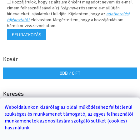
Hozzájárulok, hogy az általam önként megadott nevem és e-mail
címem felhasználásával a(z)
*cég neve
részemre e-mail útján
hírleveleket, ajánlatokat küldjön. Kijelentem, hogy az
adatkezelési
tájékoztatót
elolvastam. Megértettem, hogy a hozzájárulásom
bármikor visszavonhatom.
FELIRATKOZÁS
Kosár
0
DB /
0 FT
Keresés
Weboldalunkon kizárólag az oldal működéséhez feltétlenül
KERESÉS
szükséges és munkamenet támogató, az egyes felhasználói
munkamenetek azonosítására szolgáló sütiket (cookies)
használunk.
Trailer-Shop
Trailer Rent
3-as sz. link