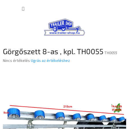
Ugrás
KOSÁR
a
fő
tartalomhoz
Görgőszett 8-as , kpl. TH0055
TH0055
A
Nincs értékelés
Ugrás az értékeléshez
termék
átlagos
értékelése
5-
ből
0,0
csillag.