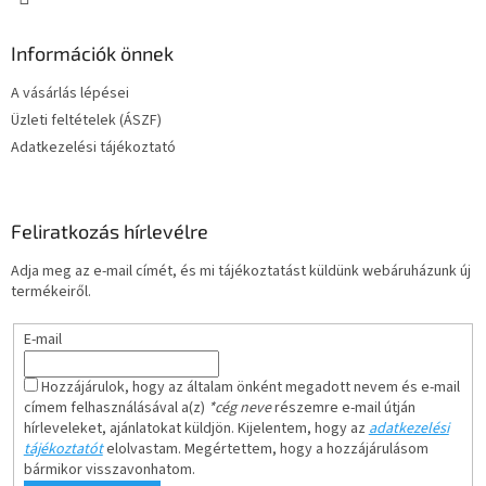
Információk önnek
A vásárlás lépései
Üzleti feltételek (ÁSZF)
Adatkezelési tájékoztató
Feliratkozás hírlevélre
Adja meg az e-mail címét, és mi tájékoztatást küldünk webáruházunk új
termékeiről.
E-mail
Hozzájárulok, hogy az általam önként megadott nevem és e-mail
címem felhasználásával a(z)
*cég neve
részemre e-mail útján
hírleveleket, ajánlatokat küldjön. Kijelentem, hogy az
adatkezelési
tájékoztatót
elolvastam. Megértettem, hogy a hozzájárulásom
bármikor visszavonhatom.