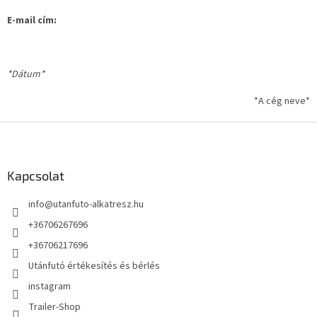
E-mail cím:
*Dátum*
*A cég neve*
L
á
b
l
Kapcsolat
é
info
@
utanfuto-alkatresz.hu
c
+36706267696
+36706217696
Utánfutó értékesítés és bérlés
instagram
Trailer-Shop