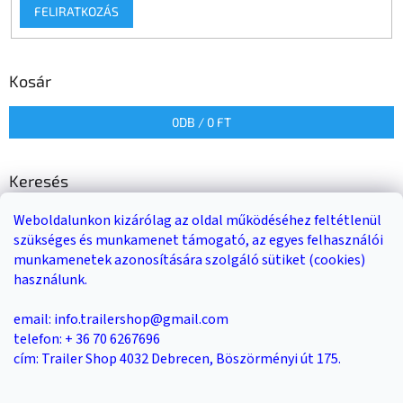
FELIRATKOZÁS
Kosár
0
DB /
0 FT
Keresés
Weboldalunkon kizárólag az oldal működéséhez feltétlenül
KERESÉS
szükséges és munkamenet támogató, az egyes felhasználói
munkamenetek azonosítására szolgáló sütiket (cookies)
használunk.
Trailer-Shop
Trailer Rent
3-as sz. link
email: info.trailershop@gmail.com
telefon: + 36 70 6267696
cím: Trailer Shop 4032 Debrecen, Böszörményi út 175.