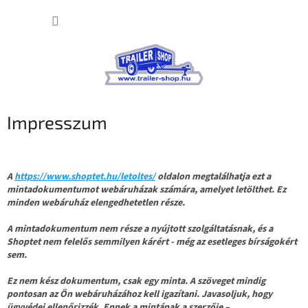
Ugrás
KOSÁR
a
fő
tartalomhoz
Impresszum
A
https://www.shoptet.hu/letoltes/
oldalon megtalálhatja ezt a
mintadokumentumot webáruházak számára, amelyet letölthet. Ez
minden webáruház elengedhetetlen része.
A mintadokumentum nem része a nyújtott szolgáltatásnak, és a
Shoptet nem felelős semmilyen kárért - még az esetleges bírságokért
sem.
Ez nem kész dokumentum, csak egy minta. A szöveget mindig
pontosan az Ön webáruházához kell igazítani. Javasoljuk, hogy
ügyvédei ellenőrizzék. Ennek a mintának a szerzője –