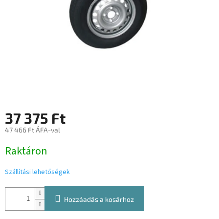
37 375 Ft
47 466 Ft ÁFA-val
Egységár:
Raktáron
Szállítási lehetőségek
Hozzáadás a kosárhoz