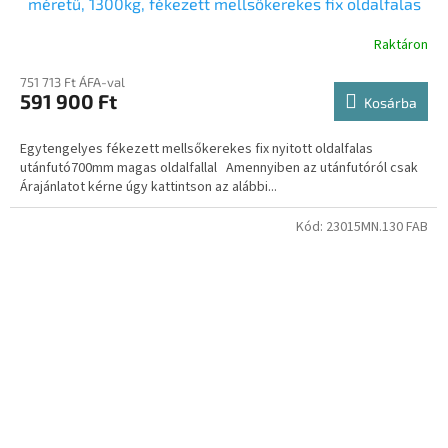
méretű, 1300kg, fékezett mellsőkerekes fix oldalfalas
utánfutó
Raktáron
751 713 Ft ÁFA-val
591 900 Ft
Kosárba
Egytengelyes fékezett mellsőkerekes fix nyitott oldalfalas
utánfutó700mm magas oldalfallal Amennyiben az utánfutóról csak
Árajánlatot kérne úgy kattintson az alábbi...
Kód:
23015MN.130 FAB