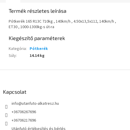
Termék részletes leírása
Pótkerék 165 R13C 710kg , 140km/h , 4.50x13,5x112, 140km/h ,
ET30 , 1000-1300kg-s út-ra
Kiegészítő paraméterek
Kategória
:
Pótkerék
Súly
:
14.14 kg
L
á
b
l
Kapcsolat
é
info
@
utanfuto-alkatresz.hu
c
+36706267696
+36706217696
Utánfutó értékesítés és bérlés