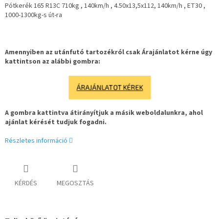
Pótkerék 165 R13C 710kg , 140km/h , 4.50x13,5x112, 140km/h , ET30 ,
1000-1300kg-s út-ra
Amennyiben az utánfutó tartozékról csak Árajánlatot kérne úgy
kattintson az alábbi gombra:
ÁRAJÁNLATOT KÉREK
A gombra kattintva átirányítjuk a másik weboldalunkra, ahol
ajánlat kérését tudjuk fogadni.
Részletes információ
KÉRDÉS
MEGOSZTÁS