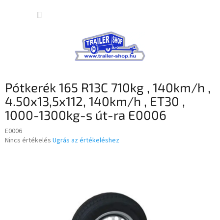
Ugrás
KOSÁR
a
fő
tartalomhoz
Pótkerék 165 R13C 710kg , 140km/h ,
4.50x13,5x112, 140km/h , ET30 ,
1000-1300kg-s út-ra E0006
E0006
A
Nincs értékelés
Ugrás az értékeléshez
termék
átlagos
értékelése
5-
ből
0,0
csillag.