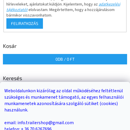
hírleveleket, ajánlatokat küldjön. Kijelentem, hogy az
adatkezelési
tájékoztatót
elolvastam. Megértettem, hogy a hozzájárulásom
bármikor visszavonhatom.
FELIRATKOZÁS
Kosár
0
DB /
0 FT
Keresés
Weboldalunkon kizárólag az oldal működéséhez feltétlenül
KERESÉS
szükséges és munkamenet támogató, az egyes felhasználói
munkamenetek azonosítására szolgáló sütiket (cookies)
használunk.
Trailer-Shop
Trailer Rent
3-as sz. link
email: info.trailershop@gmail.com
telefon: + 36 70 6267696