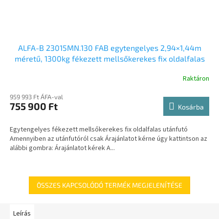
ALFA-B 23015MN.130 FAB egytengelyes 2,94×1,44m
méretű, 1300kg fékezett mellsőkerekes fix oldalfalas
utánfutó
Raktáron
959 993 Ft ÁFA-val
755 900 Ft
Kosárba
Egytengelyes fékezett mellsőkerekes fix oldalfalas utánfutó
Amennyiben az utánfutóról csak Árajánlatot kérne úgy kattintson az
alábbi gombra: Árajánlatot kérek A...
ÖSSZES KAPCSOLÓDÓ TERMÉK MEGJELENÍTÉSE
Leírás