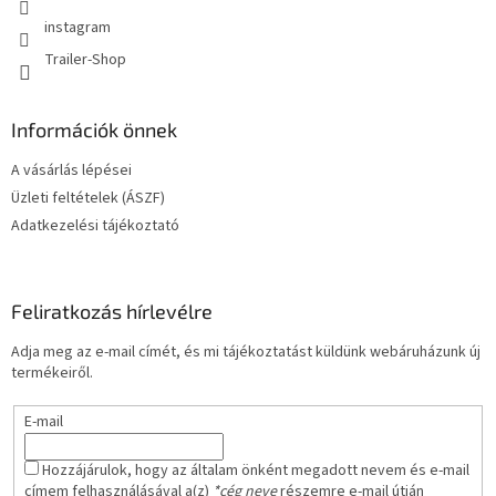
instagram
Trailer-Shop
Információk önnek
A vásárlás lépései
Üzleti feltételek (ÁSZF)
Adatkezelési tájékoztató
Feliratkozás hírlevélre
Adja meg az e-mail címét, és mi tájékoztatást küldünk webáruházunk új
termékeiről.
E-mail
Hozzájárulok, hogy az általam önként megadott nevem és e-mail
címem felhasználásával a(z)
*cég neve
részemre e-mail útján