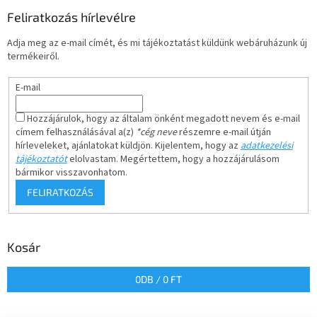
Feliratkozás hírlevélre
Adja meg az e-mail címét, és mi tájékoztatást küldünk webáruházunk új
termékeiről.
E-mail
Hozzájárulok, hogy az általam önként megadott nevem és e-mail
címem felhasználásával a(z)
*cég neve
részemre e-mail útján
hírleveleket, ajánlatokat küldjön. Kijelentem, hogy az
adatkezelési
tájékoztatót
elolvastam. Megértettem, hogy a hozzájárulásom
bármikor visszavonhatom.
FELIRATKOZÁS
Kosár
0
DB /
0 FT