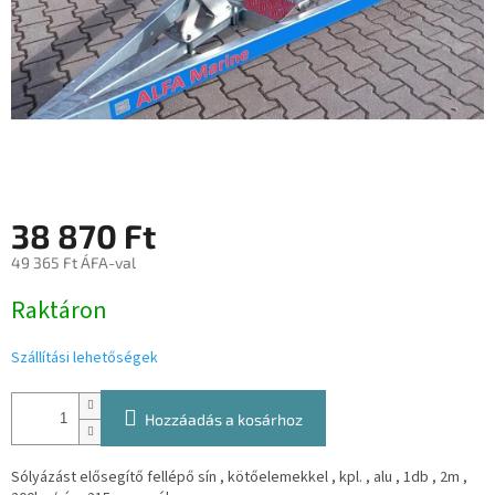
38 870 Ft
49 365 Ft ÁFA-val
Egységár:
Raktáron
Szállítási lehetőségek
Hozzáadás a kosárhoz
Sólyázást elősegítő fellépő sín , kötőelemekkel , kpl. , alu , 1db , 2m ,