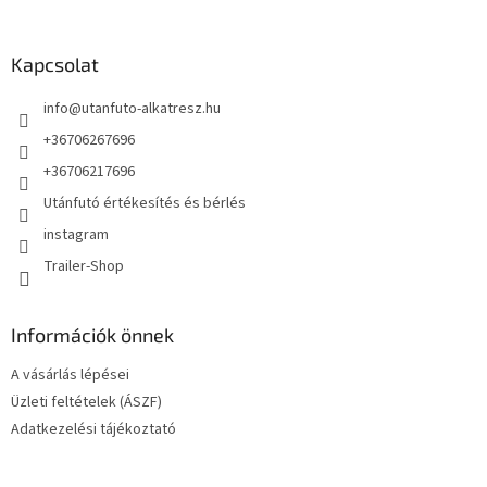
á
b
l
Kapcsolat
é
info
@
utanfuto-alkatresz.hu
c
+36706267696
+36706217696
Utánfutó értékesítés és bérlés
instagram
Trailer-Shop
Információk önnek
A vásárlás lépései
Üzleti feltételek (ÁSZF)
Adatkezelési tájékoztató