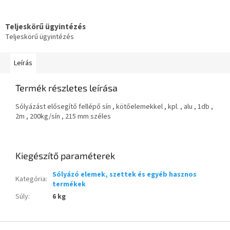
Teljeskörű ügyintézés
Teljeskörű ügyintézés
Leírás
Termék részletes leírása
Sólyázást elősegítő fellépő sín , kötőelemekkel , kpl. , alu , 1db ,
2m , 200kg/sín , 215 mm széles
Kiegészítő paraméterek
Sólyázó elemek, szettek és egyéb hasznos
Kategória
:
termékek
Súly
:
6 kg
L