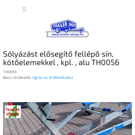
Ugrás
KOSÁR
a
fő
tartalomhoz
Sólyázást elősegítő fellépő sín,
kötőelemekkel , kpl. , alu TH0056
TH0056
A
Nincs értékelés
Ugrás az értékeléshez
termék
átlagos
értékelése
5-
ből
0,0
csillag.