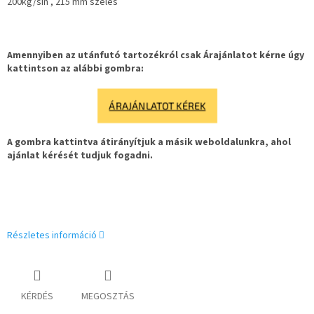
200kg/sín , 215 mm széles
Amennyiben az utánfutó tartozékról csak Árajánlatot kérne úgy
kattintson az alábbi gombra:
ÁRAJÁNLATOT KÉREK
A gombra kattintva átirányítjuk a másik weboldalunkra, ahol
ajánlat kérését tudjuk fogadni.
Részletes információ
KÉRDÉS
MEGOSZTÁS