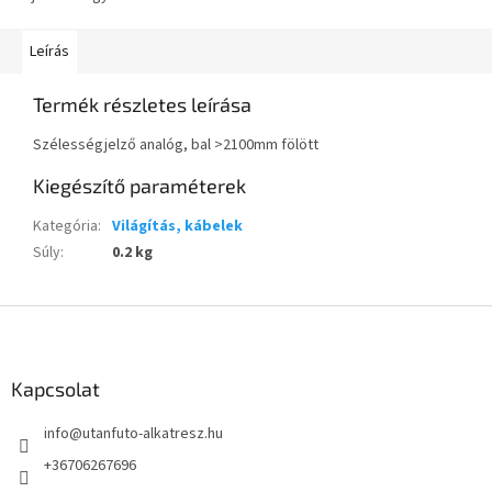
Leírás
Termék részletes leírása
Szélességjelző analóg, bal >2100mm fölött
Kiegészítő paraméterek
Kategória
:
Világítás, kábelek
Súly
:
0.2 kg
L
á
b
l
Kapcsolat
é
info
@
utanfuto-alkatresz.hu
c
+36706267696