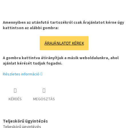
Amennyiben az utánfutó tartozékról csak Árajánlatot kérne úgy
kattintson az alábbi gombra:
ÁRAJÁNLATOT KÉREK
A gombra kattintva átirányítjuk a másik weboldalunkra, ahol
ajánlat kérését tudjuk fogadni.
Részletes információ
KÉRDÉS
MEGOSZTÁS
Teljeskörű ügyintézés
Teljeskörű ügyintézés