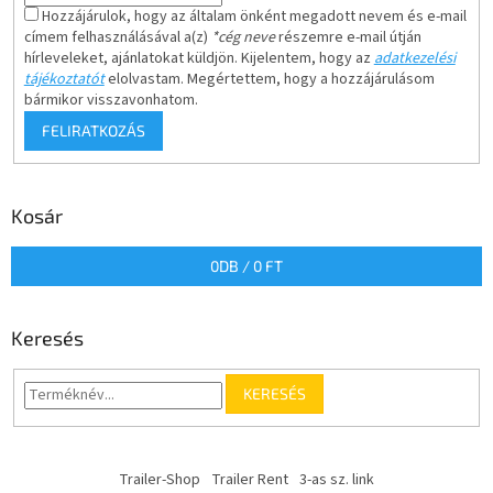
Hozzájárulok, hogy az általam önként megadott nevem és e-mail
címem felhasználásával a(z)
*cég neve
részemre e-mail útján
hírleveleket, ajánlatokat küldjön. Kijelentem, hogy az
adatkezelési
tájékoztatót
elolvastam. Megértettem, hogy a hozzájárulásom
bármikor visszavonhatom.
FELIRATKOZÁS
Kosár
0
DB /
0 FT
Keresés
KERESÉS
Trailer-Shop
Trailer Rent
3-as sz. link