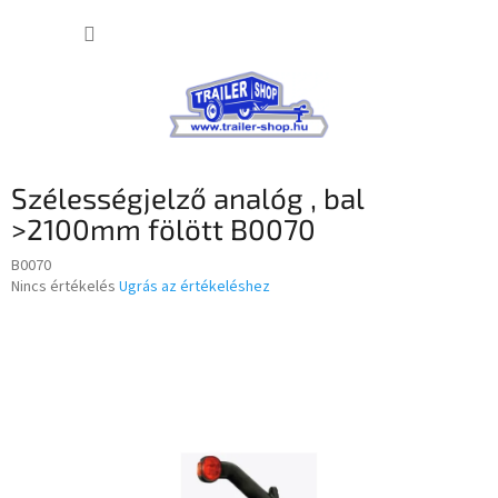
Ugrás
KOSÁR
a
fő
tartalomhoz
Szélességjelző analóg , bal
>2100mm fölött B0070
B0070
A
Nincs értékelés
Ugrás az értékeléshez
termék
átlagos
értékelése
5-
ből
0,0
csillag.