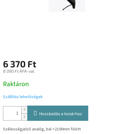
6 370 Ft
8 090 Ft ÁFA-val
Egységár:
Raktáron
Szállítási lehetőségek
Hozzáadás a kosárhoz
Szélességjelző analóg, bal >2100mm fölött