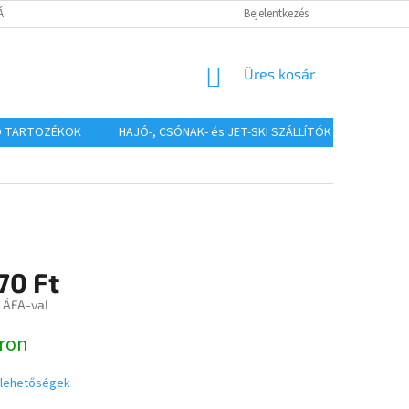
TÁJÉKOZTATÓ
Bejelentkezés
KOSÁR
Üres kosár
Ó TARTOZÉKOK
HAJÓ-, CSÓNAK- és JET-SKI SZÁLLÍTÓK
HAJÓS
70 Ft
t ÁFA-val
:
ron
i lehetőségek