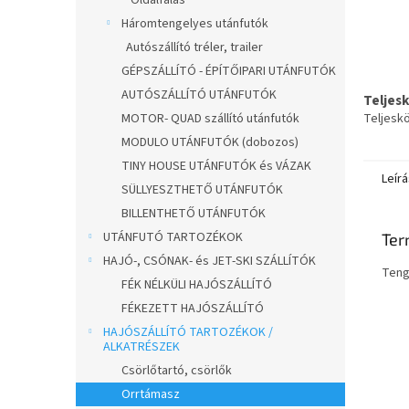
Oldalfalas
Háromtengelyes utánfutók
Autószállító tréler, trailer
GÉPSZÁLLÍTÓ - ÉPÍTŐIPARI UTÁNFUTÓK
AUTÓSZÁLLÍTÓ UTÁNFUTÓK
Teljes
MOTOR- QUAD szállító utánfutók
Teljesk
MODULO UTÁNFUTÓK (dobozos)
TINY HOUSE UTÁNFUTÓK és VÁZAK
Leírá
SÜLLYESZTHETŐ UTÁNFUTÓK
BILLENTHETŐ UTÁNFUTÓK
UTÁNFUTÓ TARTOZÉKOK
Ter
HAJÓ-, CSÓNAK- és JET-SKI SZÁLLÍTÓK
Teng
FÉK NÉLKÜLI HAJÓSZÁLLÍTÓ
FÉKEZETT HAJÓSZÁLLÍTÓ
HAJÓSZÁLLÍTÓ TARTOZÉKOK /
ALKATRÉSZEK
Csörlőtartó, csörlők
Orrtámasz