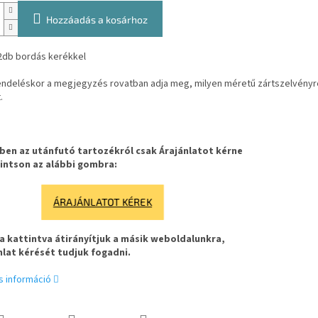
Hozzáadás a kosárhoz
2db bordás kerékkel
endeléskor a megjegyzés rovatban adja meg, milyen méretű zártszelvényre 
.
en az utánfutó tartozékról csak Árajánlatot kérne
intson az alábbi gombra:
ÁRAJÁNLATOT KÉREK
 kattintva átirányítjuk a másik weboldalunkra,
nlat kérését tudjuk fogadni.
s információ