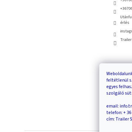
+3670
+3670
Utánfu
érlés
instag
Traile
Kosár
Weboldalunk
feltétlenül
0
egyes felha
szolgáló süt
email: info.
telefon: + 3
cím: Trailer