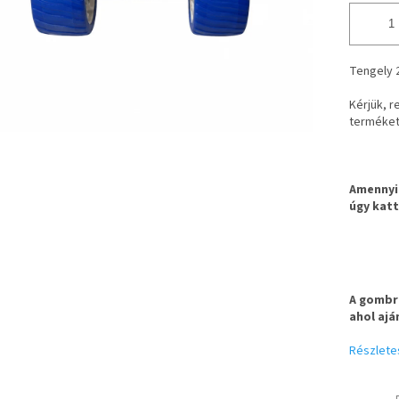
Tengely 
Kérjük, r
terméket
Amennyib
úgy katt
A gombra
ahol ajá
Részlete