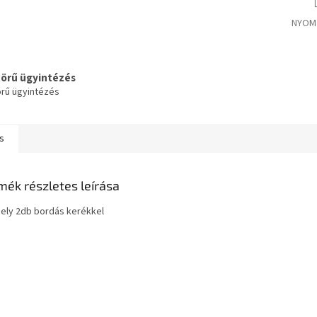
NYOM
körű ügyintézés
örű ügyintézés
s
mék részletes leírása
ely 2db bordás kerékkel