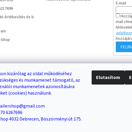
6267696
E-mail
6217696
Hozzáj
tó értékesítés és b
mail cím
hírlevele
ram
adatkezel
hozzájár
r-Shop
FELI
Keresés
on kizárólag az oldal működéséhez
Elutasítom
E
 szükséges és munkamenet támogató, az
DB /
0 FT
KERESÉS
sználói munkamenetek azonosítására
iket (cookies) használunk.
trailershop@gmail.com
Trailer-Shop
Trailer Rent
3-as sz. link
6 70 6267696
 Shop 4032 Debrecen, Böszörményi út 175.