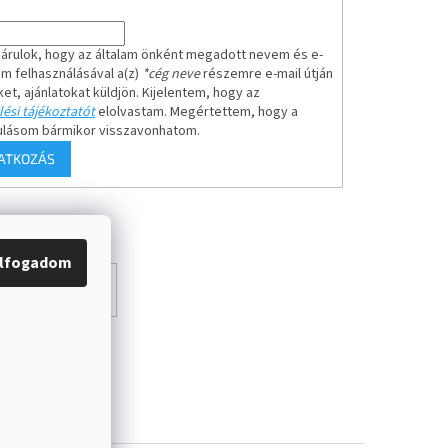
árulok, hogy az általam önként megadott nevem és e-
em felhasználásával a(z)
*cég neve
részemre e-mail útján
ket, ajánlatokat küldjön. Kijelentem, hogy az
ési tájékoztatót
elolvastam. Megértettem, hogy a
ulásom bármikor visszavonhatom.
RATKOZÁS
lfogadom