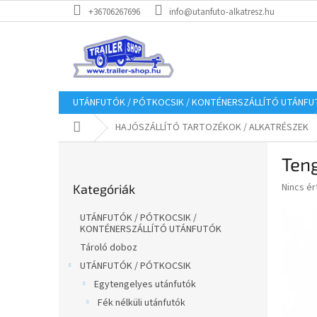
Ugrás
+36706267696
info@utanfuto-alkatresz.hu
a
fő
tartalomhoz
UTÁNFUTÓK / PÓTKOCSIK / KONTÉNERSZÁLLÍTÓ UTÁNF
Kezdőlap
HAJÓSZÁLLÍTÓ TARTOZÉKOK / ALKATRÉSZEK
O
Ten
l
Kategóriák
d
A
Nincs é
Kategóriák
átugrása
a
termék
l
átlagos
UTÁNFUTÓK / PÓTKOCSIK /
s
értékel
KONTÉNERSZÁLLÍTÓ UTÁNFUTÓK
5-
ó
Tároló doboz
ből
p
UTÁNFUTÓK / PÓTKOCSIK
0,0
a
csillag.
Egytengelyes utánfutók
n
Fék nélküli utánfutók
e