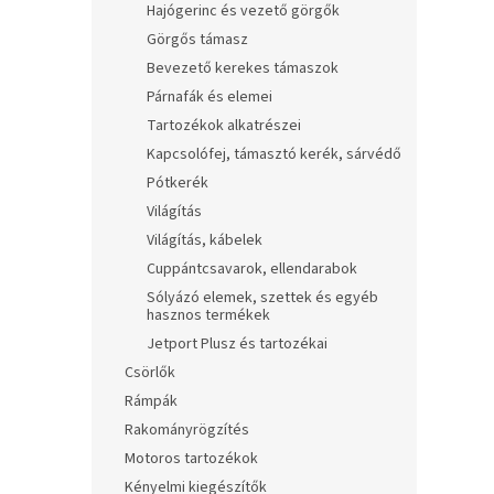
Hajógerinc és vezető görgők
Görgős támasz
Bevezető kerekes támaszok
Párnafák és elemei
Tartozékok alkatrészei
Kapcsolófej, támasztó kerék, sárvédő
Pótkerék
Világítás
Világítás, kábelek
Cuppántcsavarok, ellendarabok
Sólyázó elemek, szettek és egyéb
hasznos termékek
Jetport Plusz és tartozékai
Csörlők
Rámpák
Rakományrögzítés
Motoros tartozékok
Kényelmi kiegészítők