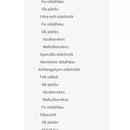
l
Fix oldalfalas
Sík platós
Fékezett utánfutók
Fix oldalfalas
Sík platós
Alsókerekes
Mellsőkerekes
Speciális utánfutók
Alumínium oldalfalas
Kéttengelyes utánfutók
Fék nélküli
Sík platós
Alsókerekes
Mellsőkerekes
Fix oldalfalas
Fékezett
Sík platós