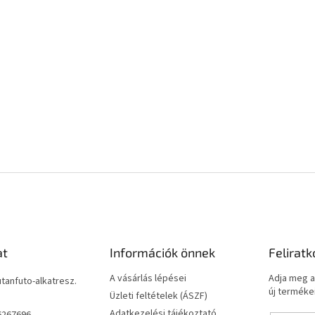
at
Információk önnek
Feliratk
A vásárlás lépései
Adja meg a
utanfuto-alkatresz.
új termékei
Üzleti feltételek (ÁSZF)
Adatkezelési tájékoztató