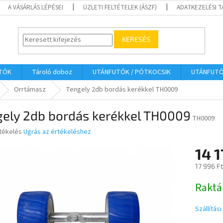
A VÁSÁRLÁS LÉPÉSEI
ÜZLETI FELTÉTELEK (ÁSZF)
ADATKEZELÉSI 
KERESÉS
UTÓK
Tároló doboz
UTÁNFUTÓK / PÓTKOCSIK
UTÁNFUT
Orrtámasz
Tengely 2db bordás kerékkel TH0009
gely 2db bordás kerékkel TH0009
TH0009
rtékelés
Ugrás az értékeléshez
14 1
ése
17 996 F
Egységár
Raktá
Szállítás