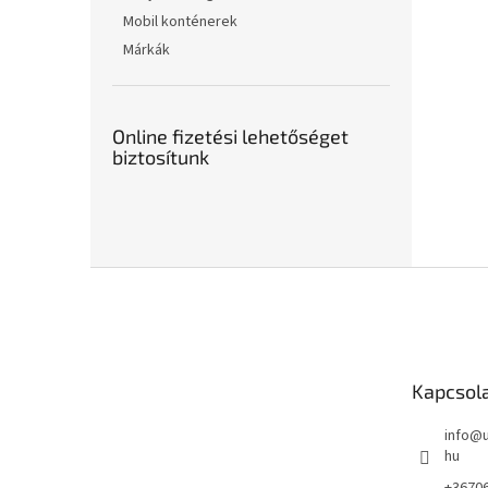
Mobil konténerek
Márkák
Online fizetési lehetőséget
biztosítunk
L
á
b
l
é
Kapcsol
c
info
@
hu