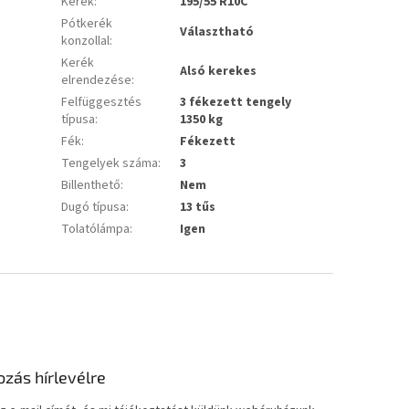
Kerék
:
195/55 R10C
Pótkerék
Választható
konzollal
:
Kerék
Alsó kerekes
elrendezése
:
Felfüggesztés
3 fékezett tengely
típusa
:
1350 kg
Fék
:
Fékezett
Tengelyek száma
:
3
Billenthető
:
Nem
Dugó típusa
:
13 tűs
Tolatólámpa
:
Igen
ozás hírlevélre