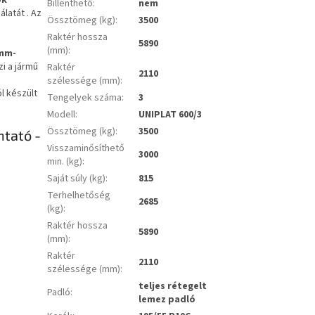
ok
Billenthető
:
nem
álatát
.
Az
Össztömeg (kg)
:
3500
Raktér hossza
5890
(mm)
:
mm-
i a jármű
Raktér
2110
szélessége (mm)
:
l készült
Tengelyek száma
:
3
Modell
:
UNIPLAT 600/3
Össztömeg (kg)
:
3500
tató -
Visszaminősíthető
3000
min. (kg)
:
Saját súly (kg)
:
815
Terhelhetőség
2685
(kg)
:
Raktér hossza
5890
(mm)
:
Raktér
2110
szélessége (mm)
:
teljes rétegelt
Padló
:
lemez padló