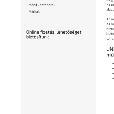
még 
hasz
Mobil konténerek
alacs
Márkák
A tá
es
r
bizto
Online fizetési lehetőséget
bizt
biztosítunk
tehe
UNI
mű