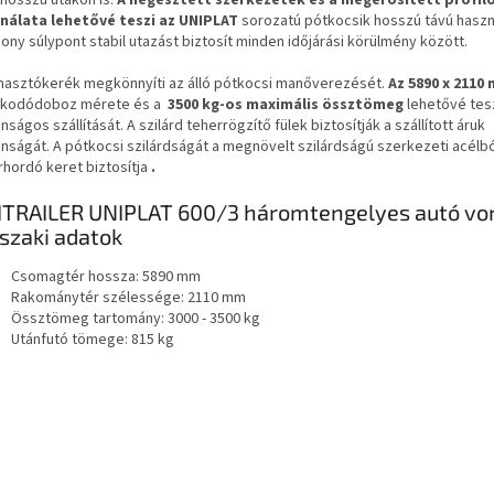
hosszú utakon is.
A hegesztett szerkezetek és a megerősített profil
nálata lehetővé teszi az UNIPLAT
sorozatú pótkocsik hosszú távú haszn
ony súlypont stabil utazást biztosít minden időjárási körülmény között.
masztókerék megkönnyíti az álló pótkocsi manőverezését.
Az 5890 x 2110
akodódoboz mérete
és a
3500 kg-os maximális össztömeg
lehetővé tesz
nságos szállítását.
A szilárd teherrögzítő fülek biztosítják a szállított áruk
onságát.
A pótkocsi szilárdságát a megnövelt szilárdságú szerkezeti acélbó
rhordó keret biztosítja
.
TRAILER UNIPLAT 600/3 háromtengelyes autó von
szaki adatok
Csomagtér hossza: 5890 mm
Rakománytér szélessége: 2110 mm
Össztömeg tartomány: 3000 - 3500 kg
Utánfutó tömege: 815 kg