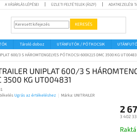
A VÁSÁRLÁS LÉPÉSEI
ÜZLETI FELTÉTELEK (ÁSZF)
ADATKEZELÉSI 
KERESÉS
UTÓK
Tároló doboz
UTÁNFUTÓK / PÓTKOCSIK
UTÁNFUT
NIPLAT 600/3 S HÁROMTENGELYES PÓTKOCSI 600X215 DMC 3500 KG UT00483
TRAILER UNIPLAT 600/3 S HÁROMTEN
 3500 KG UT004831
31
rtékelés
Ugrás az értékeléshez
Márka:
UNITRAILER
2 6
ése
3 402 33
Egységár
Raktá