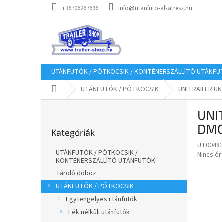
Ugrás
+36706267696
info@utanfuto-alkatresz.hu
a
fő
tartalomhoz
UTÁNFUTÓK / PÓTKOCSIK / KONTÉNERSZÁLLÍTÓ UTÁNF
Kezdőlap
UTÁNFUTÓK / PÓTKOCSIK
UNITRAILER U
O
UNI
l
Kategóriák
d
DMC
Kategóriák
átugrása
a
UT0048
l
UTÁNFUTÓK / PÓTKOCSIK /
A
Nincs é
s
KONTÉNERSZÁLLÍTÓ UTÁNFUTÓK
termék
ó
átlagos
Tároló doboz
p
értékel
UTÁNFUTÓK / PÓTKOCSIK
a
5-
Egytengelyes utánfutók
ből
n
0,0
Fék nélküli utánfutók
e
csillag.