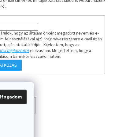
z e-mail címét, és mi tájékoztatást küldünk webáruházunk
ről.
árulok, hogy az általam önként megadott nevem és e-
em felhasználásával a(z)
*cég neve
részemre e-mail útján
ket, ajánlatokat küldjön. Kijelentem, hogy az
ési tájékoztatót
elolvastam. Megértettem, hogy a
ulásom bármikor visszavonhatom.
RATKOZÁS
lfogadom