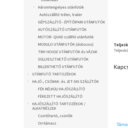
Oldalfalas
Háromtengelyes utánfutók
Autószállító tréler, trailer
GÉPSZÁLLÍTÓ - ÉPÍTŐIPARI UTÁNFUTÓK
AUTÓSZÁLLÍTÓ UTÁNFUTÓK
MOTOR- QUAD szállító utánfutók
MODULO UTÁNFUTÓK (dobozos)
Teljes
Teljesk
TINY HOUSE UTÁNFUTÓK és VÁZAK
SÜLLYESZTHETŐ UTÁNFUTÓK
Kapc
BILLENTHETŐ UTÁNFUTÓK
UTÁNFUTÓ TARTOZÉKOK
HAJÓ-, CSÓNAK- és JET-SKI SZÁLLÍTÓK
FÉK NÉLKÜLI HAJÓSZÁLLÍTÓ
FÉKEZETT HAJÓSZÁLLÍTÓ
HAJÓSZÁLLÍTÓ TARTOZÉKOK /
ALKATRÉSZEK
Csörlőtartó, csörlők
Orrtámasz
Támas