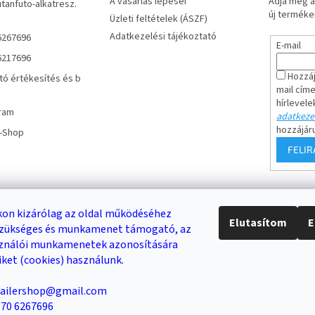
A vásárlás lépései
Adja meg a
utanfuto-alkatresz.
új termékei
Üzleti feltételek (ÁSZF)
Adatkezelési tájékoztató
6267696
E-mail
6217696
Hozzáj
tó értékesítés és b
mail cím
hírlevele
ram
adatkezel
hozzájár
r-Shop
FELI
Keresés
on kizárólag az oldal működéséhez
Elutasítom
E
 szükséges és munkamenet támogató, az
DB /
0 FT
KERESÉS
sználói munkamenetek azonosítására
iket (cookies) használunk.
trailershop@gmail.com
Trailer-Shop
Trailer Rent
3-as sz. link
6 70 6267696