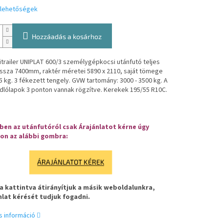
i lehetőségek
Hozzáadás a kosárhoz
itrailer UNIPLAT 600/3 személygépkocsi utánfutó teljes
ssza 7400mm, raktér méretei 5890 x 2110, saját tömege
5 kg.
3 fékezett tengely.
GVW tartomány: 3000 - 3500 kg.
A
dlólapok 3 ponton vannak rögzítve.
Kerekek 195/55 R10C.
en az utánfutóról csak Árajánlatot kérne úgy
on az alábbi gombra:
ÁRAJÁNLATOT KÉREK
 kattintva átirányítjuk a másik weboldalunkra,
nlat kérését tudjuk fogadni.
s információ