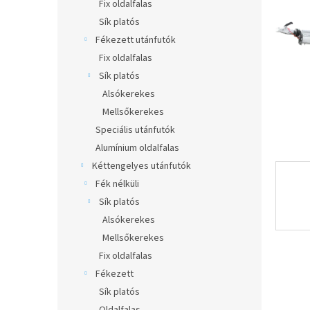
l
Fix oldalfalas
Sík platós
Fékezett utánfutók
Fix oldalfalas
Sík platós
Alsókerekes
Mellsőkerekes
Speciális utánfutók
Alumínium oldalfalas
Kéttengelyes utánfutók
Fék nélküli
Sík platós
Alsókerekes
Mellsőkerekes
Fix oldalfalas
Fékezett
Sík platós