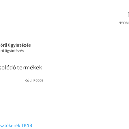
NYOM
körű ügyintézés
örű ügyintézés
solódó termékek
Kód:
F0008
ztókerék TK48 ,