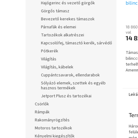
bilin
Hajógerinc és vezető görgők
kompl
Görgős támasz
75kg
Bevezető kerekes támaszok
Párnafák és elemei
18 860
val
Tartozékok alkatrészei
14 8
Kapcsolófej, támasztó kerék, sárvédő
Pótkerék
Támas
bilinc
Világítás
terhe
Világítás, kábelek
Amenny
Cuppántcsavarok, ellendarabok
tartoz
kérne 
Sólyázó elemek, szettek és egyéb
gombra
hasznos termékek
Leírá
Jetport Plusz és tartozékai
Csörlők
Rámpák
Ter
Rakományrögzítés
Háro
Motoros tartozékok
felül
Kényelmi kiegészítők