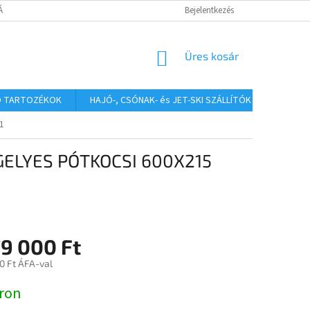
TÁJÉKOZTATÓ
Bejelentkezés
KOSÁR
Üres kosár
Ó TARTOZÉKOK
HAJÓ-, CSÓNAK- és JET-SKI SZÁLLÍTÓK
HAJÓS
1
GELYES PÓTKOCSI 600X215
79 000 Ft
0 Ft ÁFA-val
:
ron