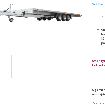
Szállítás
Un
ho
81
pa
Amennyib
kattints
A gombra
ahol ajá
Részlete