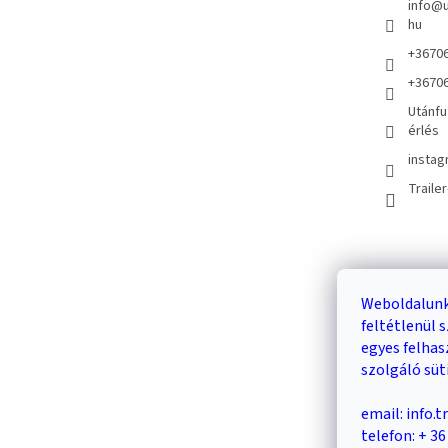
info
@
hu
+3670
+3670
Utánfu
érlés
instag
Traile
Kosár
Weboldalunk
feltétlenül
0
egyes felha
szolgáló süt
email: info.
telefon: + 3