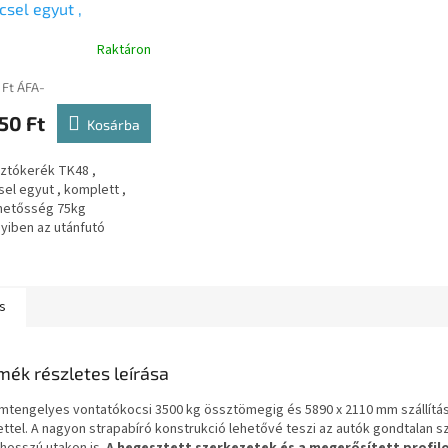
ccsel egyut ,
ett , terhelhetősség
Raktáron
 F0008
 Ft ÁFA-
50 Ft
Kosárba
ztókerék TK48 ,
csel egyut , komplett ,
lhetősség 75kg
iben az utánfutó
ékról csak Árajánlatot
úgy kattintson az alábbi
:...
s
mék részletes leírása
mtengelyes vontatókocsi 3500 kg össztömegig és 5890 x 2110 mm szállítás
ettel.
A nagyon strapabíró konstrukció lehetővé teszi az autók gondtalan sz