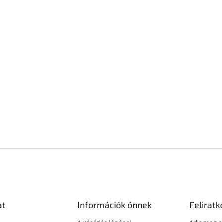
at
Információk önnek
Feliratk