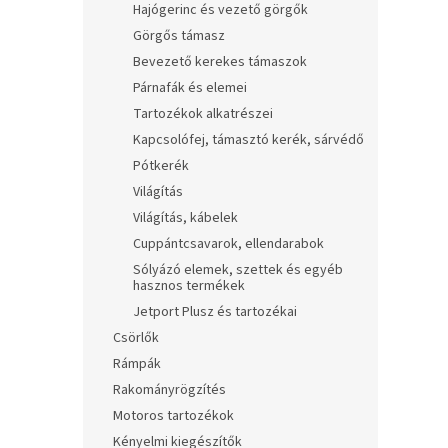
Hajógerinc és vezető görgők
Görgős támasz
Bevezető kerekes támaszok
Párnafák és elemei
Tartozékok alkatrészei
Kapcsolófej, támasztó kerék, sárvédő
Pótkerék
Világítás
Világítás, kábelek
Cuppántcsavarok, ellendarabok
Sólyázó elemek, szettek és egyéb
hasznos termékek
Jetport Plusz és tartozékai
Csörlők
Rámpák
Rakományrögzítés
Motoros tartozékok
Kényelmi kiegészítők