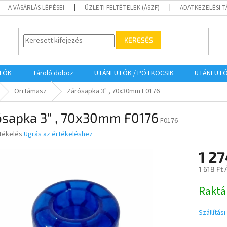
A VÁSÁRLÁS LÉPÉSEI
ÜZLETI FELTÉTELEK (ÁSZF)
ADATKEZELÉSI 
KERESÉS
UTÓK
Tároló doboz
UTÁNFUTÓK / PÓTKOCSIK
UTÁNFUT
Orrtámasz
Zárósapka 3" , 70x30mm F0176
ósapka 3" , 70x30mm F0176
F0176
rtékelés
Ugrás az értékeléshez
1 27
ése
1 618 Ft
Egységár
Raktá
Szállítás