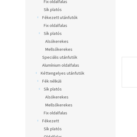
l
Fix oldalfalas
Sík platós
Fékezett utánfutók
Fix oldalfalas
Sík platós
Alsókerekes
Mellsőkerekes
Speciális utánfutók
Alumínium oldalfalas
Kéttengelyes utánfutók
Fék nélküli
Sík platós
Alsókerekes
Mellsőkerekes
Fix oldalfalas
Fékezett
Sík platós