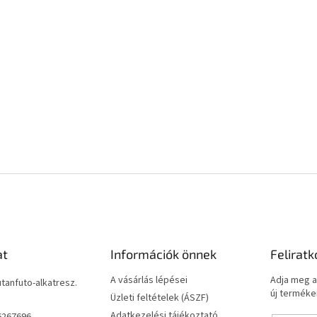
at
Információk önnek
Feliratk
A vásárlás lépései
Adja meg a
utanfuto-alkatresz.
új termékei
Üzleti feltételek (ÁSZF)
Adatkezelési tájékoztató