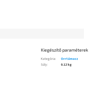
Kiegészítő paraméterek
Kategória
:
Orrtámasz
Súly
:
0.12 kg