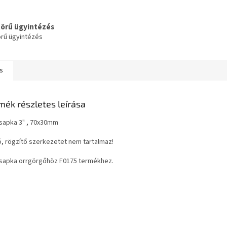
körű ügyintézés
örű ügyintézés
s
mék részletes leírása
sapka 3" , 70x30mm
ó, rögzítő szerkezetet nem tartalmaz!
sapka orrgörgőhöz F0175 termékhez.