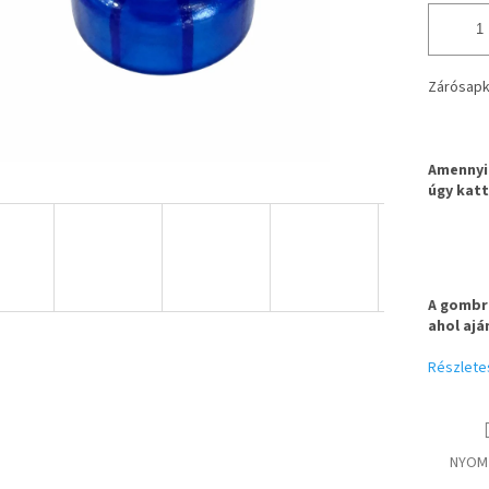
Zárósapk
Amennyib
úgy katt
A gombra
ahol ajá
Részlete
NYOM