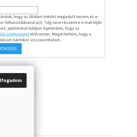
árulok, hogy az általam önként megadott nevem és e-
em felhasználásával a(z)
*cég neve
részemre e-mail útján
ket, ajánlatokat küldjön. Kijelentem, hogy az
ési tájékoztatót
elolvastam. Megértettem, hogy a
ulásom bármikor visszavonhatom.
RATKOZÁS
lfogadom