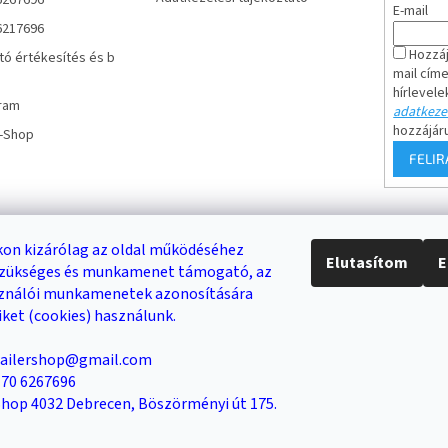
6267696
E-mail
6217696
Hozzáj
tó értékesítés és b
mail cím
hírlevele
ram
adatkezel
hozzájár
r-Shop
FELI
Keresés
on kizárólag az oldal működéséhez
Elutasítom
E
 szükséges és munkamenet támogató, az
DB /
0 FT
KERESÉS
sználói munkamenetek azonosítására
iket (cookies) használunk.
trailershop@gmail.com
Trailer-Shop
Trailer Rent
3-as sz. link
6 70 6267696
 Shop 4032 Debrecen, Böszörményi út 175.