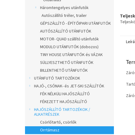
Oldalfalas
Háromtengelyes utánfutók
Autószállító tréler, trailer
Teljes
Teljesk
GÉPSZÁLLÍTÓ - ÉPÍTŐIPARI UTÁNFUTÓK
AUTÓSZÁLLÍTÓ UTÁNFUTÓK
MOTOR- QUAD szállító utánfutók
Leírá
MODULO UTÁNFUTÓK (dobozos)
TINY HOUSE UTÁNFUTÓK és VÁZAK
Ter
SÜLLYESZTHETŐ UTÁNFUTÓK
BILLENTHETŐ UTÁNFUTÓK
Záró
UTÁNFUTÓ TARTOZÉKOK
Tart
HAJÓ-, CSÓNAK- és JET-SKI SZÁLLÍTÓK
FÉK NÉLKÜLI HAJÓSZÁLLÍTÓ
Záró
FÉKEZETT HAJÓSZÁLLÍTÓ
HAJÓSZÁLLÍTÓ TARTOZÉKOK /
ALKATRÉSZEK
Csörlőtartó, csörlők
Orrtámasz