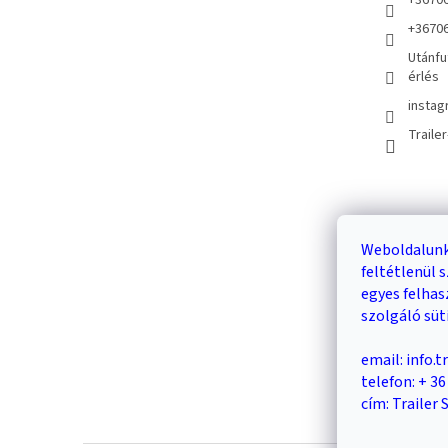
+3670
+3670
Utánfu
érlés
instag
Traile
Kosár
Weboldalunk
feltétlenül
0
egyes felha
szolgáló süt
email: info.
telefon: + 3
cím: Trailer