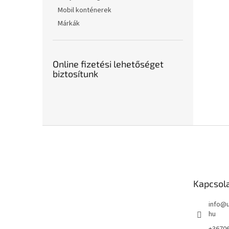
Mobil konténerek
Márkák
Online fizetési lehetőséget
biztosítunk
L
á
b
l
é
Kapcsol
c
info
@
hu