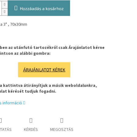
Hozzáadás a kosárhoz
a 3" , 70x30mm
en az utánfutó tartozékról csak Árajánlatot kérne
intson az alábbi gombra:
ÁRAJÁNLATOT KÉREK
 kattintva átirányítjuk a másik weboldalunkra,
nlat kérését tudjuk fogadni.
s információ
TATÁS
KÉRDÉS
MEGOSZTÁS