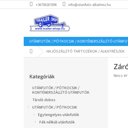
Ugrás
+36706267696
info@utanfuto-alkatresz.hu
a
fő
tartalomhoz
UTÁNFUTÓK / PÓTKOCSIK / KONTÉNERSZÁLLÍTÓ UTÁNF
Kezdőlap
HAJÓSZÁLLÍTÓ TARTOZÉKOK / ALKATRÉSZEK
O
Zár
l
Kategóriák
d
A
Nincs é
Kategóriák
átugrása
a
termék
l
átlagos
UTÁNFUTÓK / PÓTKOCSIK /
s
értékel
KONTÉNERSZÁLLÍTÓ UTÁNFUTÓK
5-
ó
Tároló doboz
ből
p
UTÁNFUTÓK / PÓTKOCSIK
0,0
a
csillag.
Egytengelyes utánfutók
n
Fék nélküli utánfutók
e