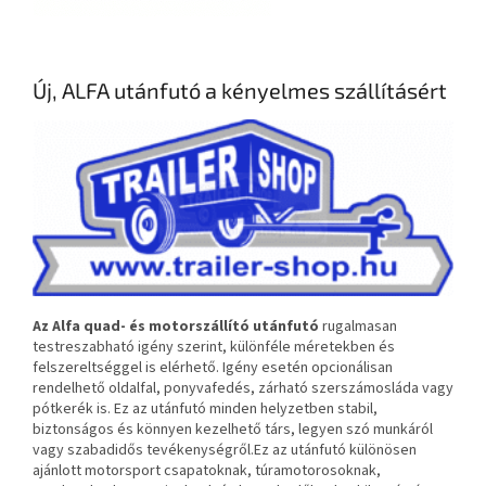
Új, ALFA utánfutó a kényelmes szállításért
Az Alfa quad- és motorszállító utánfutó
rugalmasan
testreszabható igény szerint, különféle méretekben és
felszereltséggel is elérhető. Igény esetén opcionálisan
rendelhető oldalfal, ponyvafedés, zárható szerszámosláda vagy
pótkerék is. Ez az utánfutó minden helyzetben stabil,
biztonságos és könnyen kezelhető társ, legyen szó munkáról
vagy szabadidős tevékenységről.Ez az utánfutó különösen
ajánlott motorsport csapatoknak, túramotorosoknak,