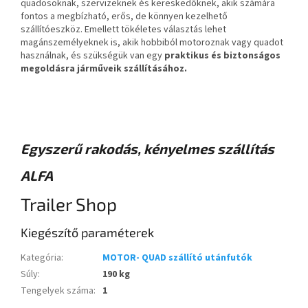
quadosoknak, szervizeknek és kereskedőknek, akik számára
fontos a megbízható, erős, de könnyen kezelhető
szállítóeszköz. Emellett tökéletes választás lehet
magánszemélyeknek is, akik hobbiból motoroznak vagy quadot
használnak, és szükségük van egy
praktikus és biztonságos
megoldásra járműveik szállításához.
Egyszerű rakodás, kényelmes szállítás
ALFA
Trailer Shop
Kiegészítő paraméterek
Kategória
:
MOTOR- QUAD szállító utánfutók
Súly
:
190 kg
Tengelyek száma
:
1