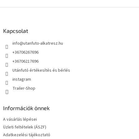
L
á
b
l
Kapcsolat
é
info
@
utanfuto-alkatresz.hu
c
+36706267696
+36706217696
Utánfutó értékesítés és bérlés
instagram
Trailer-Shop
Információk önnek
A vásárlás lépései
Üzleti feltételek (ÁSZF)
Adatkezelési tájékoztató