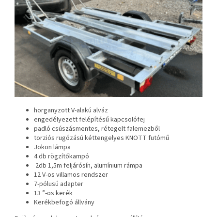
horganyzott V-alakú alváz
engedélyezett felépítésű kapcsolófej
padló csúszásmentes, rétegelt falemezből
torziós rugózású kéttengelyes KNOTT futómű
Jokon lámpa
4 db rögzítőkampó
2db 1,5m feljárósín, alumínium rámpa
12 V-os villamos rendszer
7-pólusú adapter
13 ”-os kerék
Kerékbefogó állvány