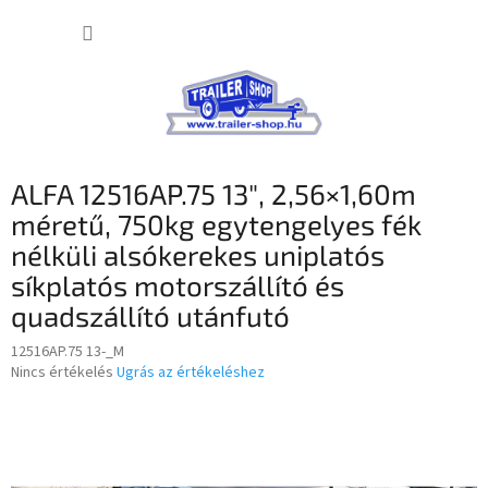
Ugrás
KOSÁR
a
fő
tartalomhoz
ALFA 12516AP.75 13″, 2,56×1,60m
méretű, 750kg egytengelyes fék
nélküli alsókerekes uniplatós
síkplatós motorszállító és
quadszállító utánfutó
12516AP.75 13-_M
A
Nincs értékelés
Ugrás az értékeléshez
termék
átlagos
értékelése
5-
ből