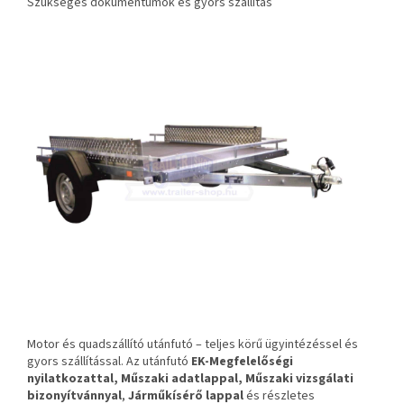
Szükséges dokumentumok és gyors szállítás
Motor és quadszállító utánfutó – teljes körű ügyintézéssel és
gyors szállítással. Az utánfutó
EK-Megfelelőségi
nyilatkozattal, Műszaki adatlappal, Műszaki vizsgálati
bizonyítvánnyal
,
Járműkísérő lappal
és részletes