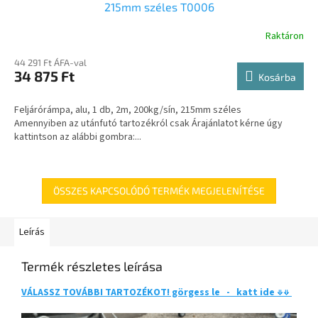
215mm széles T0006
Raktáron
44 291 Ft ÁFA-val
34 875 Ft
Kosárba
Feljárórámpa, alu, 1 db, 2m, 200kg/sín, 215mm széles
Amennyiben az utánfutó tartozékról csak Árajánlatot kérne úgy
kattintson az alábbi gombra:...
ÖSSZES KAPCSOLÓDÓ TERMÉK MEGJELENÍTÉSE
Leírás
Termék részletes leírása
VÁLASSZ TOVÁBBI TARTOZÉKOT! görgess le - katt ide ⇓⇓