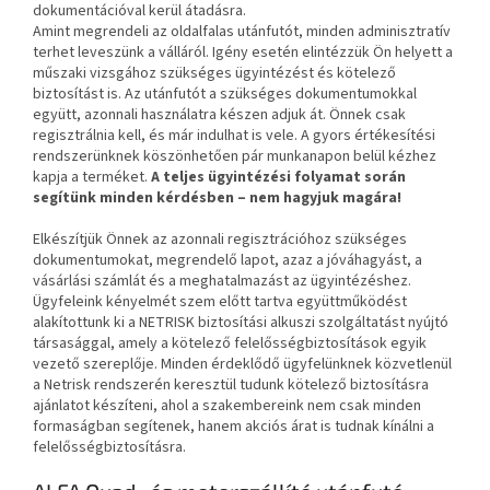
dokumentációval kerül átadásra.
Amint megrendeli az oldalfalas utánfutót, minden adminisztratív
terhet leveszünk a válláról. Igény esetén elintézzük Ön helyett a
műszaki vizsgához szükséges ügyintézést és kötelező
biztosítást is. Az utánfutót a szükséges dokumentumokkal
együtt, azonnali használatra készen adjuk át. Önnek csak
regisztrálnia kell, és már indulhat is vele. A gyors értékesítési
rendszerünknek köszönhetően pár munkanapon belül kézhez
kapja a terméket.
A teljes ügyintézési folyamat során
segítünk minden kérdésben – nem hagyjuk magára!
Elkészítjük Önnek az azonnali regisztrációhoz szükséges
dokumentumokat, megrendelő lapot, azaz a jóváhagyást, a
vásárlási számlát és a meghatalmazást az ügyintézéshez.
Ügyfeleink kényelmét szem előtt tartva együttműködést
alakítottunk ki a NETRISK biztosítási alkuszi szolgáltatást nyújtó
társasággal, amely a kötelező felelősségbiztosítások egyik
vezető szereplője. Minden érdeklődő ügyfelünknek közvetlenül
a Netrisk rendszerén keresztül tudunk kötelező biztosításra
ajánlatot készíteni, ahol a szakembereink nem csak minden
formaságban segítenek, hanem akciós árat is tudnak kínálni a
felelősségbiztosításra.