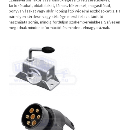
Ezenkívül bármikor vásárolhat kiegészítő felszereléseket,
tartozékokat, oldalfalakat, támasztókereket, magasítókat,
ponyva vázakat vagy akár lopásgátló védelmi eszközöket is. Ha
bármilyen kérdése vagy kétsége merül fel az utánfutó
használata során, mindig forduljon szakembereinkhez. Szívesen
megadnak minden információt és mindent elmagyaráznak.