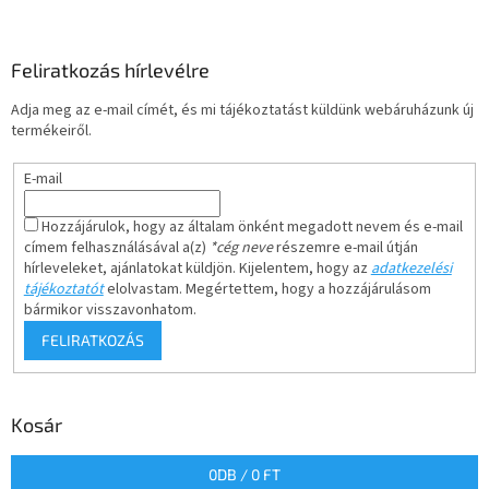
Feliratkozás hírlevélre
Adja meg az e-mail címét, és mi tájékoztatást küldünk webáruházunk új
termékeiről.
E-mail
Hozzájárulok, hogy az általam önként megadott nevem és e-mail
címem felhasználásával a(z)
*cég neve
részemre e-mail útján
hírleveleket, ajánlatokat küldjön. Kijelentem, hogy az
adatkezelési
tájékoztatót
elolvastam. Megértettem, hogy a hozzájárulásom
bármikor visszavonhatom.
FELIRATKOZÁS
Kosár
0
DB /
0 FT