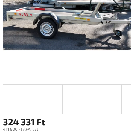
0,0
csillag.
324 331 Ft
411 900 Ft ÁFA-val