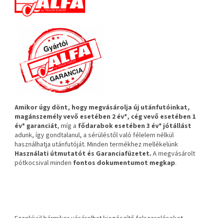
Amikor úgy dönt, hogy megvásárolja új utánfutóinkat,
magánszemély vevő esetében 2 év*, cég vevő esetében 1
év* garanciát
, míg a
fődarabok esetében 3 év* jótállást
adunk, így gondtalanul, a sérüléstől való félelem nélkül
használhatja utánfutóját. Minden termékhez mellékelünk
Használati útmutatót és Garanciafüzetet.
A
megvásárolt
pótkocsival minden
fontos dokumentumot megkap
.