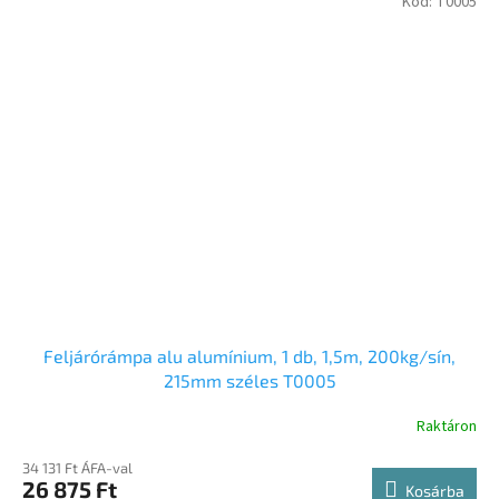
Kód:
T0005
Feljárórámpa alu alumínium, 1 db, 1,5m, 200kg/sín,
215mm széles T0005
Raktáron
34 131 Ft ÁFA-val
26 875 Ft
Kosárba