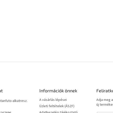
at
Információk önnek
Feliratk
A vásárlás lépései
Adja meg a
utanfuto-alkatresz.
új termékei
Üzleti feltételek (ÁSZF)
Adatkezelési tájékoztató