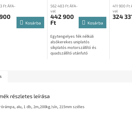
atós motorszálllító
uniplatós síkplatós
uniplatós
3 Ft ÁFA-
562 483 Ft ÁFA-
411 900 Ft 
adszállító utánfutó
motorszállító és
motorszá
val
val
quadszállító utánfutó
quadszál
 900
442 900
324 331
Ft
Kosárba
Kosárba
Egytengelyes fék nélküli
alsókerekes uniplatós
síkplatós motorszállító és
quadszállító utánfutó
Amennyiben az utánfutóról
csak Árajánlatot kérne úgy
kattintson az...
s
mék részletes leírása
árórámpa, alu, 1 db, 2m,200kg/sín, 215mm széles