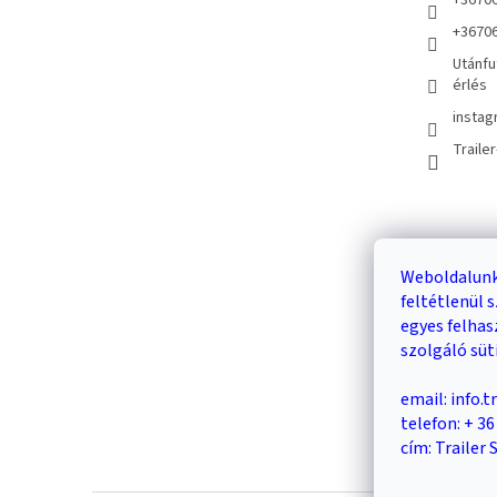
+3670
+3670
Utánfu
érlés
instag
Traile
Kosár
Weboldalunk
feltétlenül
0
egyes felha
szolgáló süt
email: info.
telefon: + 3
cím: Trailer