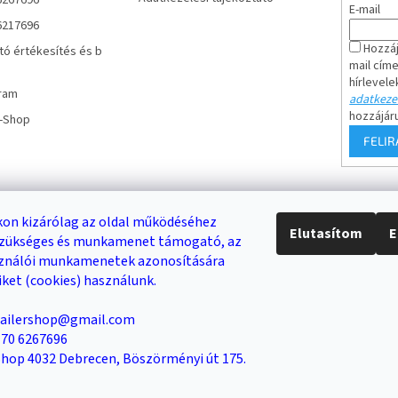
6267696
E-mail
6217696
Hozzáj
tó értékesítés és b
mail cím
hírlevele
ram
adatkezel
hozzájár
r-Shop
FELI
Keresés
on kizárólag az oldal működéséhez
Elutasítom
E
 szükséges és munkamenet támogató, az
DB /
0 FT
KERESÉS
sználói munkamenetek azonosítására
iket (cookies) használunk.
trailershop@gmail.com
Trailer-Shop
Trailer Rent
3-as sz. link
6 70 6267696
 Shop 4032 Debrecen, Böszörményi út 175.