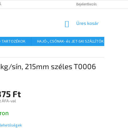
TÁJÉKOZTATÓ
Bejelentkezés
KOSÁR
Üres kosár
Ó TARTOZÉKOK
HAJÓ-, CSÓNAK- és JET-SKI SZÁLLÍTÓK
HAJÓS
0kg/sín, 215mm széles T0006
875 Ft
t ÁFA-val
:
ron
i lehetőségek