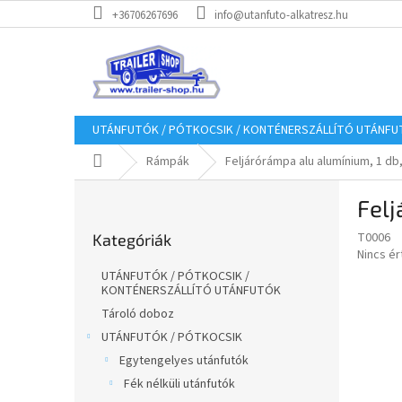
Ugrás
+36706267696
info@utanfuto-alkatresz.hu
a
fő
tartalomhoz
UTÁNFUTÓK / PÓTKOCSIK / KONTÉNERSZÁLLÍTÓ UTÁNF
Kezdőlap
Rámpák
Feljárórámpa alu alumínium, 1 d
O
Felj
l
Kategóriák
d
T0006
Kategóriák
átugrása
a
A
Nincs é
l
termék
UTÁNFUTÓK / PÓTKOCSIK /
s
átlagos
KONTÉNERSZÁLLÍTÓ UTÁNFUTÓK
értékel
ó
Tároló doboz
5-
p
UTÁNFUTÓK / PÓTKOCSIK
ből
a
0,0
Egytengelyes utánfutók
n
csillag.
Fék nélküli utánfutók
e