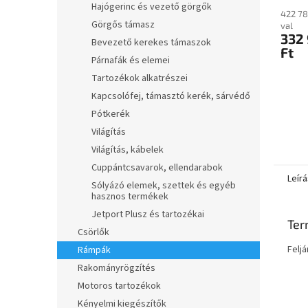
síkpl
Hajógerinc és vezető görgők
422 78
és qu
Görgős támasz
val
332
Bevezető kerekes támaszok
Ft
Párnafák és elemei
Tartozékok alkatrészei
Kapcsolófej, támasztó kerék, sárvédő
Pótkerék
Világítás
Világítás, kábelek
Cuppántcsavarok, ellendarabok
Leírá
Sólyázó elemek, szettek és egyéb
hasznos termékek
Jetport Plusz és tartozékai
Ter
Csörlők
Felj
Rámpák
Rakományrögzítés
Motoros tartozékok
Kényelmi kiegészítők