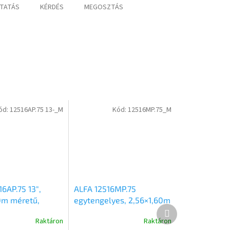
TATÁS
KÉRDÉS
MEGOSZTÁS
ód:
12516AP.75 13-_M
Kód:
12516MP.75_M
6AP.75 13″,
ALFA 12516MP.75
0m méretű,
egytengelyes, 2,56×1,60m
Következő
ytengelyes fék
méretű, 750kg fék nélküli
termék
Raktáron
Raktáron
alsókerekes
mellsőkerekes uniplatós