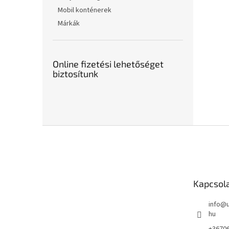
Mobil konténerek
Márkák
Online fizetési lehetőséget
biztosítunk
L
á
b
l
é
Kapcsol
c
info
@
hu