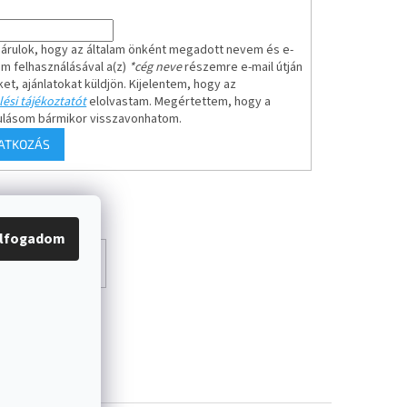
árulok, hogy az általam önként megadott nevem és e-
em felhasználásával a(z)
*cég neve
részemre e-mail útján
ket, ajánlatokat küldjön. Kijelentem, hogy az
ési tájékoztatót
elolvastam. Megértettem, hogy a
ulásom bármikor visszavonhatom.
RATKOZÁS
lfogadom