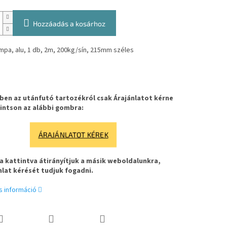
Hozzáadás a kosárhoz
mpa, alu, 1 db, 2m, 200kg/sín, 215mm széles
en az utánfutó tartozékról csak Árajánlatot kérne
intson az alábbi gombra:
ÁRAJÁNLATOT KÉREK
 kattintva átirányítjuk a másik weboldalunkra,
nlat kérését tudjuk fogadni.
s információ