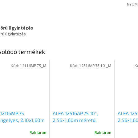
NYOM
körű ügyintézés
örű ügyintézés
solódó termékek
Kód:
12116MP.75_M
Kód:
12516AP.75 10-_M
K
12116MP.75
ALFA 12516AP.75 10″,
ALFA 1251
ngelyes, 2.10x1,60m
2,56×1,60m méretű,
2,56×1,6
ű, 750kg fék nélküli
750kg egytengelyes fék
750kg eg
Raktáron
Raktáron
őkerekes uniplatós
nélküli alsókerekes
nélküli 