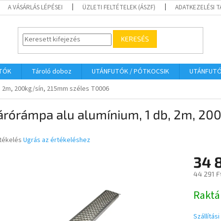
A VÁSÁRLÁS LÉPÉSEI
ÜZLETI FELTÉTELEK (ÁSZF)
ADATKEZELÉSI 
KERESÉS
UTÓK
Tároló doboz
UTÁNFUTÓK / PÓTKOCSIK
UTÁNFUT
b, 2m, 200kg/sín, 215mm széles T0006
árórámpa alu alumínium, 1 db, 2m, 20
rtékelés
Ugrás az értékeléshez
34 
ése
44 291 F
Egységár
Raktá
Szállítás