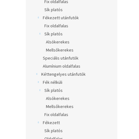
l
Fix oldalfalas
Sík platós
Fékezett utánfutók
Fix oldalfalas
Sík platós
Alsókerekes
Mellsőkerekes
Speciális utánfutók
Alumínium oldalfalas
Kéttengelyes utánfutók
Fék nélküli
Sík platós
Alsókerekes
Mellsőkerekes
Fix oldalfalas
Fékezett
Sík platós