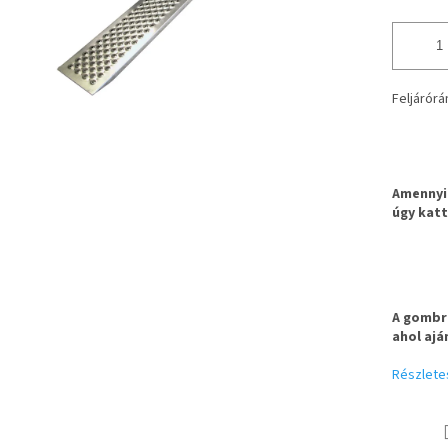
Feljárórá
Amennyib
úgy katt
A gombra
ahol ajá
Részlete