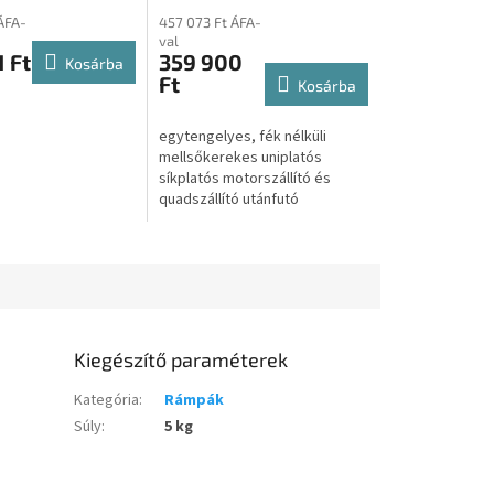
 síkplatós
síkplatós motorszállító és
ÁFA-
457 073 Ft ÁFA-
llító és
quadszállító utánfutó
val
lító utánfutó
 Ft
359 900
Kosárba
Ft
Kosárba
egytengelyes, fék nélküli
mellsőkerekes uniplatós
síkplatós motorszállító és
quadszállító utánfutó
Amennyiben az utánfutóról
csak Árajánlatot kérne úgy
kattintson az...
Kiegészítő paraméterek
Kategória
:
Rámpák
Súly
:
5 kg