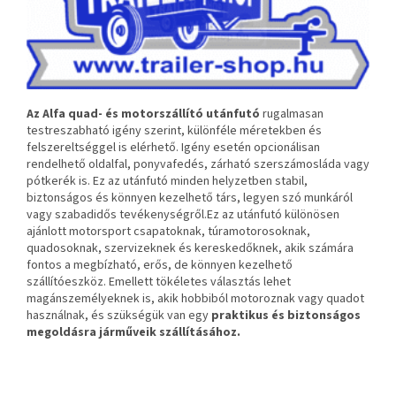
Az Alfa quad- és motorszállító utánfutó
rugalmasan
testreszabható igény szerint, különféle méretekben és
felszereltséggel is elérhető. Igény esetén opcionálisan
rendelhető oldalfal, ponyvafedés, zárható szerszámosláda vagy
pótkerék is. Ez az utánfutó minden helyzetben stabil,
biztonságos és könnyen kezelhető társ, legyen szó munkáról
vagy szabadidős tevékenységről.Ez az utánfutó különösen
ajánlott motorsport csapatoknak, túramotorosoknak,
quadosoknak, szervizeknek és kereskedőknek, akik számára
fontos a megbízható, erős, de könnyen kezelhető
szállítóeszköz. Emellett tökéletes választás lehet
magánszemélyeknek is, akik hobbiból motoroznak vagy quadot
használnak, és szükségük van egy
praktikus és biztonságos
megoldásra járműveik szállításához.