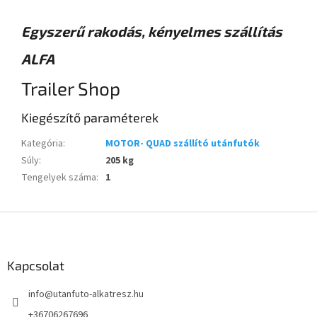
Egyszerű rakodás, kényelmes szállítás
ALFA
Trailer Shop
Kiegészítő paraméterek
Kategória
:
MOTOR- QUAD szállító utánfutók
Súly
:
205 kg
Tengelyek száma
:
1
L
á
b
l
Kapcsolat
é
info
@
utanfuto-alkatresz.hu
c
+36706267696