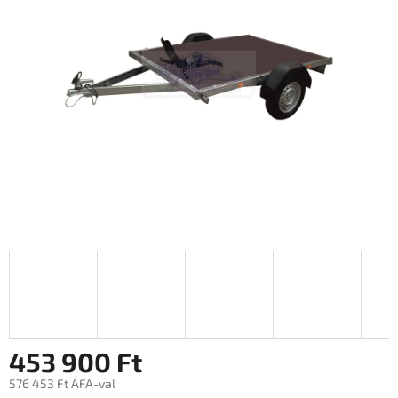
0,0
csillag.
453 900 Ft
576 453 Ft ÁFA-val