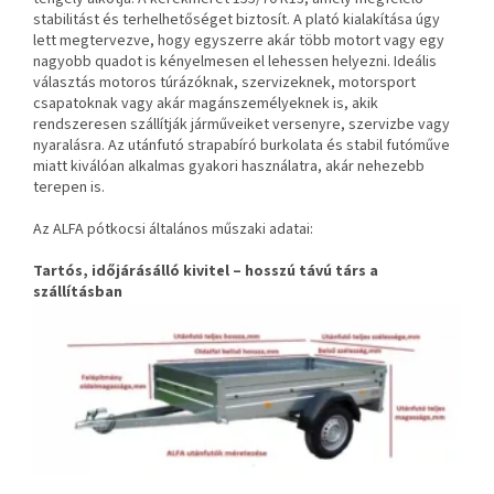
stabilitást és terhelhetőséget biztosít. A plató kialakítása úgy
lett megtervezve, hogy egyszerre akár több motort vagy egy
nagyobb quadot is kényelmesen el lehessen helyezni. Ideális
választás motoros túrázóknak, szervizeknek, motorsport
csapatoknak vagy akár magánszemélyeknek is, akik
rendszeresen szállítják járműveiket versenyre, szervizbe vagy
nyaralásra. Az utánfutó strapabíró burkolata és stabil futóműve
miatt kiválóan alkalmas gyakori használatra, akár nehezebb
terepen is.
Az ALFA pótkocsi általános műszaki adatai:
Tartós, időjárásálló kivitel – hosszú távú társ a
szállításban