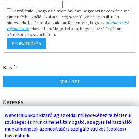
Hozzájárulok, hogy az általam önként megadott nevem és e-mail
címem felhasználásával a(z)
*cég neve
részemre e-mail útján
hírleveleket, ajánlatokat küldjön. Kijelentem, hogy az
adatkezelési
tájékoztatót
elolvastam. Megértettem, hogy a hozzájárulásom
bármikor visszavonhatom.
FELIRATKOZÁS
Kosár
0
DB /
0 FT
Keresés
Weboldalunkon kizárólag az oldal működéséhez feltétlenül
KERESÉS
szükséges és munkamenet támogató, az egyes felhasználói
munkamenetek azonosítására szolgáló sütiket (cookies)
használunk.