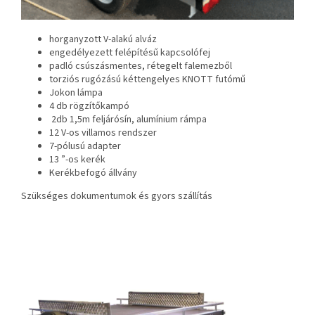
horganyzott V-alakú alváz
engedélyezett felépítésű kapcsolófej
padló csúszásmentes, rétegelt falemezből
torziós rugózású kéttengelyes KNOTT futómű
Jokon lámpa
4 db rögzítőkampó
2db 1,5m feljárósín, alumínium rámpa
12 V-os villamos rendszer
7-pólusú adapter
13 ”-os kerék
Kerékbefogó állvány
Szükséges dokumentumok és gyors szállítás