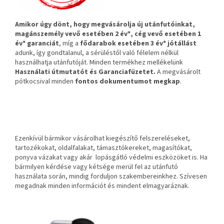
Amikor úgy dönt, hogy megvásárolja új utánfutóinkat,
magánszemély vevő esetében 2 év*, cég vevő esetében 1
év* garanciát
, míg a
fődarabok esetében 3 év* jótállást
adunk, így gondtalanul, a sérüléstől való félelem nélkül
használhatja utánfutóját. Minden termékhez mellékelünk
Használati útmutatót és Garanciafüzetet.
A
megvásárolt
pótkocsival minden
fontos dokumentumot megkap
.
Ezenkívül bármikor vásárolhat kiegészítő felszereléseket,
tartozékokat, oldalfalakat, támasztókereket, magasítókat,
ponyva vázakat vagy akár lopásgátló védelmi eszközöket is. Ha
bármilyen kérdése vagy kétsége merül fel az utánfutó
használata során, mindig forduljon szakembereinkhez. Szívesen
megadnak minden információt és mindent elmagyaráznak.