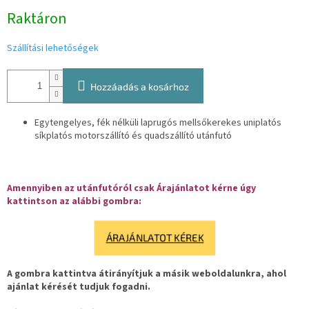
Egységár:
Raktáron
Szállítási lehetőségek
Hozzáadás a kosárhoz
Egytengelyes, fék nélküli laprugós mellsőkerekes uniplatós
síkplatós motorszállító és quadszállító utánfutó
Amennyiben az utánfutóról csak Árajánlatot kérne úgy
kattintson az alábbi gombra:
ÁRAJÁNLATOT KÉREK
A gombra kattintva átirányítjuk a másik weboldalunkra, ahol
ajánlat kérését tudjuk fogadni.