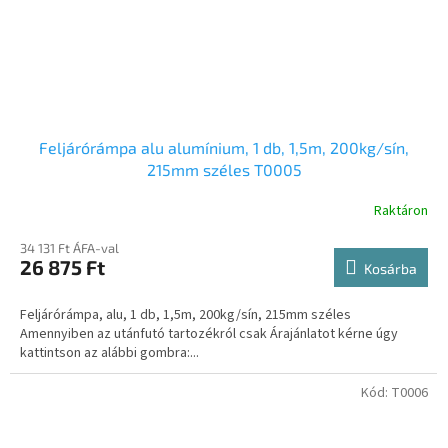
Feljárórámpa alu alumínium, 1 db, 1,5m, 200kg/sín,
215mm széles T0005
Raktáron
34 131 Ft ÁFA-val
26 875 Ft
Kosárba
Feljárórámpa, alu, 1 db, 1,5m, 200kg/sín, 215mm széles
Amennyiben az utánfutó tartozékról csak Árajánlatot kérne úgy
kattintson az alábbi gombra:...
Kód:
T0006