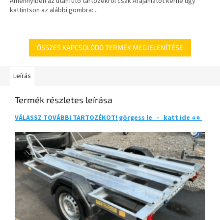
Amennyiben az utánfutó tartozékról csak Árajánlatot kérne úgy
kattintson az alábbi gombra:...
ÖSSZES KAPCSOLÓDÓ TERMÉK MEGJELENÍTÉSE
Leírás
Termék részletes leírása
VÁLASSZ TOVÁBBI TARTOZÉKOT! görgess le - katt ide ⇓⇓