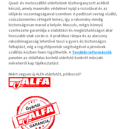
Quad- és motoszállító utánfutóink tűzihorganyzott acélból
készül, amely maximális védelmet nyújt a rozsdával
és az
időjárás viszontagságaival szemben. A padlózat vastag vízálló,
csúszásm
entes rétegelt lemez, így a rakomány mindig
biztonságosan marad a helyén. Masszív, mégis könnyű
szerkezete garantálja a stabilitást és megbízhatóságot akár
hosszabb utak során is. A praktikus rámpa és az alacsony
rakodómagasság lehetővé teszi a gyors és biztonságos
felhajtást, míg a rögzítőpontok segítségével a járművek
szállítás közben fixen rögzíthetők.
A
További információk
panelen az oldalfalas kivitelű utánfutó konkrét műszaki
méreteiről kap tájékoztatást.
Miért vegyen új ALFA utánfutót, pótkocsit?