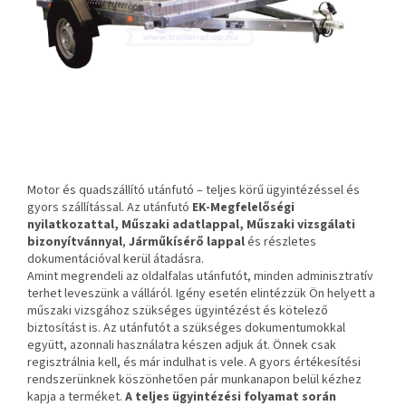
Motor és quadszállító utánfutó – teljes körű ügyintézéssel és
gyors szállítással. Az utánfutó
EK-Megfelelőségi
nyilatkozattal, Műszaki adatlappal, Műszaki vizsgálati
bizonyítvánnyal
,
Járműkísérő lappal
és részletes
dokumentációval kerül átadásra.
Amint megrendeli az oldalfalas utánfutót, minden adminisztratív
terhet leveszünk a válláról. Igény esetén elintézzük Ön helyett a
műszaki vizsgához szükséges ügyintézést és kötelező
biztosítást is. Az utánfutót a szükséges dokumentumokkal
együtt, azonnali használatra készen adjuk át. Önnek csak
regisztrálnia kell, és már indulhat is vele. A gyors értékesítési
rendszerünknek köszönhetően pár munkanapon belül kézhez
kapja a terméket.
A teljes ügyintézési folyamat során