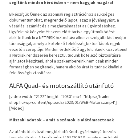
segítünk minden kérdésben – nem hagyjuk magára!
Elkészítjük Önnek az azonnali regisztrációhoz szükséges
dokumentumokat, megrendelő lapot, azaz a jóváhagyást, a
vásárlási számlát és a meghatalmazást az ügyintézéshez.
Ügyfeleink kényelmét szem előtt tartva együttműködést
alakítottunk ki a NETRISK biztosítási alkuszi szolgáltatást nyújtó
társasággal, amely a kötelező felelősségbiztosítások egyik
vezető szereplője. Minden érdeklődő ügyfelünknek közvetlenül
a Netrisk rendszerén keresztül tudunk kötelező biztosításra
ajánlatot készíteni, ahol a szakembereink nem csak minden
formaságban segítenek, hanem akciós árat is tudnak kínálni a
felelősségbiztosításra.
ALFA Quad- és motorszállító utánfutó
[video width="2122" height="1080" mp4="https://trailer-
shop.hu/wp-content/uploads/2023/01/WEB-Motorsz.mp4"]
[/video]
Műszaki adatok – amit a számok is alátámasztanak
Az utánfutó alvázát megbízható Knott gyártmányú torziós
tengely alkotja. A kerékméret 155/70 R13, amely megfelelő