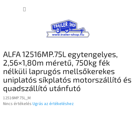
Ugrás
KOSÁR
a
fő
tartalomhoz
ALFA 12516MP.75L egytengelyes,
2,56×1,80m méretű, 750kg fék
nélküli laprugós mellsőkerekes
uniplatós síkplatós motorszállító és
quadszállító utánfutó
12516MP.75L_M
A
Nincs értékelés
Ugrás az értékeléshez
termék
átlagos
értékelése
5-
ből